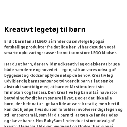
Kreativt legetøj til børn
Er dit barn fan af LEGO, så finder du selvfølgelig også
forskellige produkter fra det lige her. Vi har desuden også
smarte opbevaringskasser formet som store LEGO klodser.
Har du et barn, der er vild med kreativ leg og elsker at bruge
både hænderne og hovedet i legen, så kan vores udvalg af
byggesæt og klodser opfylde netop de behov. Kreativ leg
udvikler dig barns sanser og tvinger dit barn til at tænke
abstrakt samtidig med, at barnet får stimuleret sin
finmotorik og fantasi. Den kreative leg kan altså have stor
betydning for dit barn senere i livet. Dog er det ikke alle
børn, der helt naturligt kan lide at være kreativ, men hertil
kan det hjælpe, hvis du som forælder involverer dig i legen og
stiller spørgsmål, som får dit barn til at tænke i anderledes
og skæve baner. Hos BabySam finder du et stort udvalg af
kreativt legetøj. Ud over byggesæt og klodser har vi også