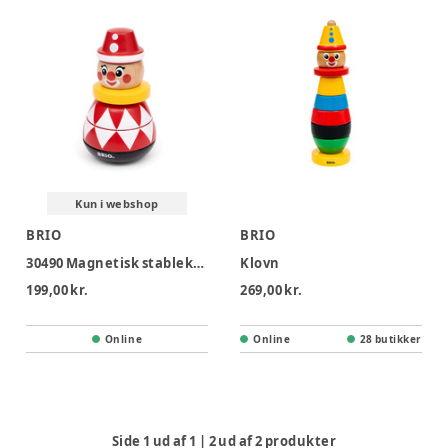
Kun i webshop
BRIO
BRIO
30490 Magnetisk stableklovn
Klovn
199,00 kr.
269,00 kr.
Online
Online
28 butikker
Side
1
ud af
1
|
2
ud af
2
produkter