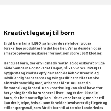
Kreativt legetøj til børn
Er dit barn fan af LEGO, så finder du selvfølgelig også
forskellige produkter fra det lige her. Vi har desuden også
smarte opbevaringskasser formet som store LEGO klodser.
Har du et barn, der er vild med kreativ leg og elsker at bruge
både hænderne og hovedet i legen, så kan vores udvalg af
byggesæt og klodser opfylde netop de behov. Kreativ leg
udvikler dig barns sanser og tvinger dit barn til at tænke
abstrakt samtidig med, at barnet får stimuleret sin
finmotorik og fantasi. Den kreative leg kan altså have stor
betydning for dit barn senere i livet. Dog er det ikke alle
børn, der helt naturligt kan lide at være kreativ, men hertil
kan det hjælpe, hvis du som forælder involverer dig i legen og
stiller spørgsmål, som får dit barn til at tænke i anderledes