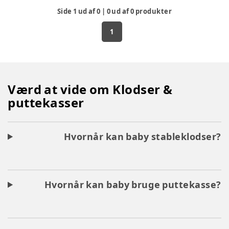
Side
1
ud af
0
|
0
ud af
0
produkter
1
Værd at vide om Klodser &
puttekasser
Hvornår kan baby stableklodser?
Hvornår kan baby bruge puttekasse?