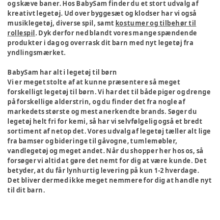
og skæve baner. Hos BabySam finder du et stort udvalg af
kreativt legetøj. Ud over byggesæt og klodser har vi også
musiklegetøj, diverse spil, samt
kostumer og tilbehør til
rollespil
. Dyk derfor ned blandt vores mange spændende
produkter i dag og overrask dit barn med nyt legetøj fra
yndlingsmærket.
BabySam har alt i legetøj til børn
Vi er meget stolte af at kunne præsentere så meget
forskelligt legetøj til børn. Vi har det til både piger og drenge
på forskellige alderstrin, og du finder det fra nogle af
markedets største og mest anerkendte brands. Søger du
legetøj helt fri for kemi, så har vi selvfølgelig også et bredt
sortiment af netop det. Vores udvalg af legetøj tæller alt lige
fra bamser og bideringe til gåvogne, tumlemøbler,
vandlegetøj og meget andet. Når du shopper her hos os, så
forsøger vi altid at gøre det nemt for dig at være kunde. Det
betyder, at du får lynhurtig levering på kun 1-2 hverdage.
Det bliver dermed ikke meget nemmere for dig at handle nyt
til dit barn.