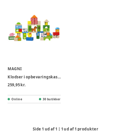
MAGNI
Klodser i opbevaringskasse Bondegårdstema, 50 stk
259,95 kr.
Online
30 butikker
Side
1
ud af
1
|
1
ud af
1
produkter