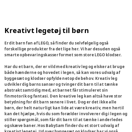
Kreativt legetøj til børn
Er dit barn fan af LEGO, så finder du selvfølgelig også
forskellige produkter fra det lige her. Vi har desuden også
smarte opbevaringskasser formet som store LEGO klodser.
Har du et barn, der er vild med kreativ leg og elsker at bruge
både hænderne og hovedet i legen, så kan vores udvalg af
byggesæt og klodser opfylde netop de behov. Kreativ leg
udvikler dig barns sanser og tvinger dit barn til at tænke
abstrakt samtidig med, at barnet får stimuleret sin
finmotorik og fantasi. Den kreative leg kan altså have stor
betydning for dit barn senere i livet. Dog er det ikke alle
børn, der helt naturligt kan lide at være kreativ, men hertil
kan det hjælpe, hvis du som forælder involverer dig i legen og
stiller spørgsmål, som får dit barn til at tænke i anderledes
og skæve baner. Hos BabySam finder du et stort udvalg af
kreativt legetøj. Ud over byggesæt og klodser har vi også