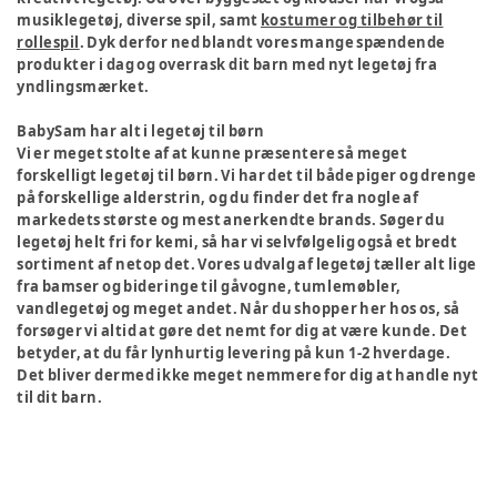
musiklegetøj, diverse spil, samt
kostumer og tilbehør til
rollespil
. Dyk derfor ned blandt vores mange spændende
produkter i dag og overrask dit barn med nyt legetøj fra
yndlingsmærket.
BabySam har alt i legetøj til børn
Vi er meget stolte af at kunne præsentere så meget
forskelligt legetøj til børn. Vi har det til både piger og drenge
på forskellige alderstrin, og du finder det fra nogle af
markedets største og mest anerkendte brands. Søger du
legetøj helt fri for kemi, så har vi selvfølgelig også et bredt
sortiment af netop det. Vores udvalg af legetøj tæller alt lige
fra bamser og bideringe til gåvogne, tumlemøbler,
vandlegetøj og meget andet. Når du shopper her hos os, så
forsøger vi altid at gøre det nemt for dig at være kunde. Det
betyder, at du får lynhurtig levering på kun 1-2 hverdage.
Det bliver dermed ikke meget nemmere for dig at handle nyt
til dit barn.