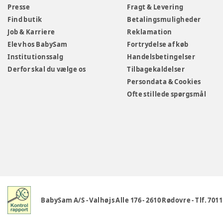
Presse
Fragt & Levering
Find butik
Betalingsmuligheder
Job & Karriere
Reklamation
Elev hos BabySam
Fortrydelse af køb
Institutionssalg
Handelsbetingelser
Derfor skal du vælge os
Tilbagekaldelser
Persondata & Cookies
Ofte stillede spørgsmål
BabySam A/S
-
Valhøjs Alle 176
-
2610 Rødovre
-
Tlf. 701