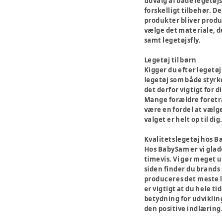
udvalg af både legetøjs
forskelligt tilbehør. D
produkter bliver produc
vælge det materiale, de
samt legetøjsfly.
Legetøj til børn
Kigger du efter legetøj
legetøj som både styrke
det derfor vigtigt for 
Mange forældre foretræ
være en fordel at vælge
valget er helt op til dig
Kvalitetslegetøj hos 
Hos BabySam er vi glade
timevis. Vi gør meget u
siden finder du brands 
produceres det meste le
er vigtigt at du hele ti
betydning for udviklin
den positive indlæring