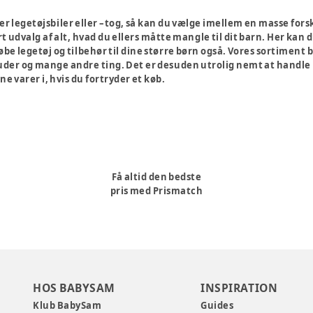
er legetøjsbiler eller –tog, så kan du vælge imellem en masse fors
 udvalg af alt, hvad du ellers måtte mangle til dit barn. Her kan
øbe legetøj og tilbehør til dine større børn også. Vores sortiment
og mange andre ting. Det er desuden utrolig nemt at handle på vor
ne varer i, hvis du fortryder et køb.
Få altid den bedste
pris med Prismatch
HOS BABYSAM
INSPIRATION
Klub BabySam
Guides