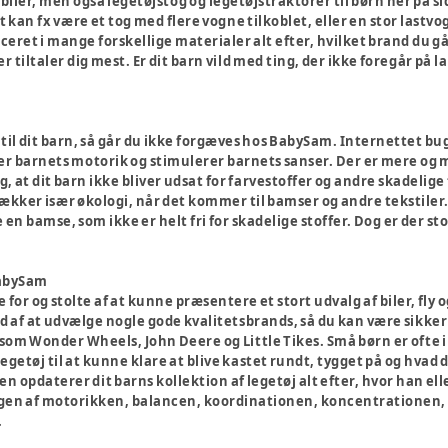
biler, men også legetøjstog og legetøjstraktorer til børn her på 
et kan fx være et tog med flere vogne tilkoblet, eller en stor lastv
eret i mange forskellige materialer alt efter, hvilket brand du går
r tiltaler dig mest. Er dit barn vild med ting, der ikke foregår på l
 til dit barn, så går du ikke forgæves hos BabySam. Internettet bugne
r barnets motorik og stimulerer barnets sanser. Der er mere og me
dig, at dit barn ikke bliver udsat for farvestoffer og andre skadeli
kker især økologi, når det kommer til bamser og andre tekstiler. H
 en bamse, som ikke er helt fri for skadelige stoffer. Dog er der st
.
BabySam
 for og stolte af at kunne præsentere et stort udvalg af biler, fly 
d af at udvælge nogle gode kvalitetsbrands, så du kan være sikker på
som Wonder Wheels, John Deere og Little Tikes. Små børn er ofte ik
getøj til at kunne klare at blive kastet rundt, tygget på og hvad d
den opdaterer dit barns kollektion af legetøj alt efter, hvor han ell
gen af motorikken, balancen, koordinationen, koncentrationen, sam
.