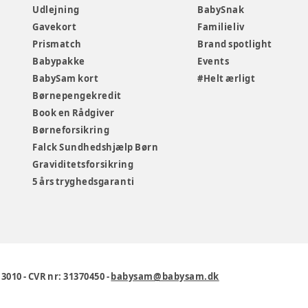
Udlejning
BabySnak
Gavekort
Familieliv
Prismatch
Brand spotlight
Babypakke
Events
BabySam kort
#Helt ærligt
Børnepengekredit
Book en Rådgiver
Børneforsikring
Falck Sundhedshjælp Børn
Graviditetsforsikring
5 års tryghedsgaranti
1 3010
-
CVR nr: 31370450
-
babysam@babysam.dk