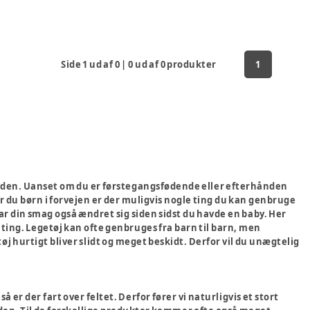
Side
1
ud af
0
|
0
ud af
0
produkter
1
 verden. Uanset om du er førstegangsfødende eller efterhånden
ar du børn i forvejen er der muligvis nogle ting du kan genbruge
har din smag også ændret sig siden sidst du havde en baby. Her
e ting. Legetøj kan ofte genbruges fra barn til barn, men
øj hurtigt bliver slidt og meget beskidt. Derfor vil du unægtelig
 er der fart over feltet. Derfor fører vi naturligvis et stort