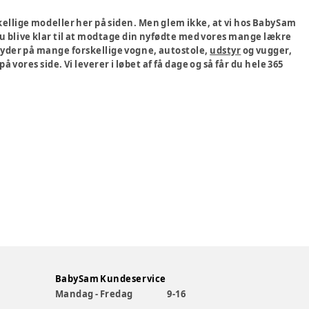
kellige modeller her på siden. Men glem ikke, at vi hos BabySam
 du blive klar til at modtage din nyfødte med vores mange lækre
 byder på mange forskellige vogne, autostole,
udstyr
og vugger,
es side. Vi leverer i løbet af få dage og så får du hele 365
BabySam Kundeservice
Mandag - Fredag
9-16