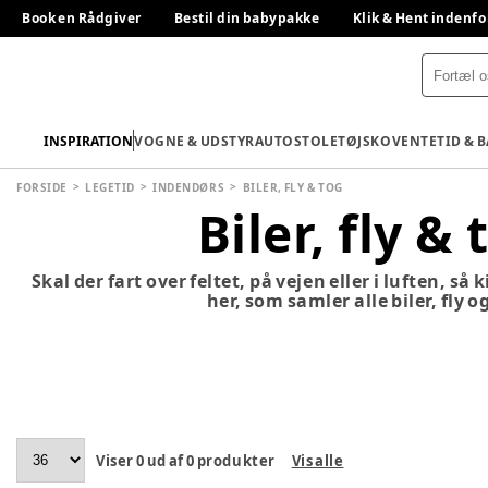
Book en Rådgiver
Bestil din babypakke
Klik & Hent indenfo
INSPIRATION
VOGNE & UDSTYR
AUTOSTOLE
TØJ
SKO
VENTETID & 
FORSIDE
LEGETID
INDENDØRS
BILER, FLY & TOG
Biler, fly & 
Skal der fart over feltet, på vejen eller i luften, så 
her, som samler alle biler, fly o
Viser
0
ud af
0
produkter
Vis alle