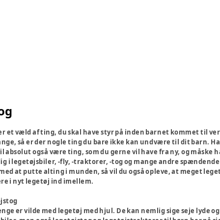
tog
der et væld af ting, du skal have styr på inden barnet kommet til
nge, så er der nogle ting du bare ikke kan undvære til dit barn. H
vil absolut også være ting, som du gerne vil have fra ny, og måske 
ig i legetøjsbiler, -fly, -traktorer, -tog og mange andre spændend
ed at putte alting i munden, så vil du også opleve, at meget leget
ere i nyt legetøj ind imellem.
øjstog
ge er vilde med legetøj med hjul. De kan nemlig sige seje lyde og så