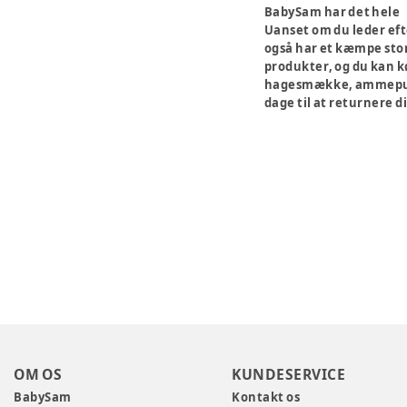
BabySam har det hele
Uanset om du leder eft
også har et kæmpe stort
produkter, og du kan k
hagesmække, ammepuder 
dage til at returnere di
OM OS
KUNDESERVICE
BabySam
Kontakt os