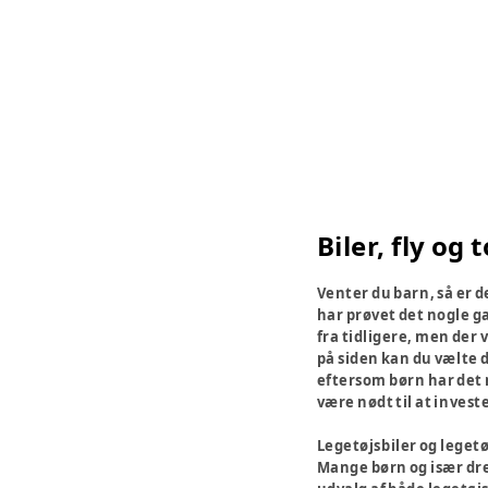
Biler, fly og 
Venter du barn, så er 
har prøvet det nogle ga
fra tidligere, men der 
på siden kan du vælte d
eftersom børn har det m
være nødt til at invest
Legetøjsbiler og leget
Mange børn og især dren