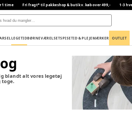
r 1 time
Fri fragt* til pakkeshop & butik v. køb over 499,-
1-3 hv
BARSEL
LEGETID
BØRNEVÆRELSET
SPISETID & PLEJE
MÆRKER
OUTLET
tog
kig blandt alt vores legetøj
g toge.