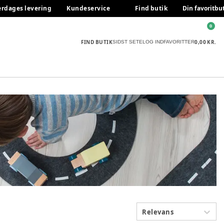
erdages levering
Kundeservice
Find butik
Din favoritbu
0
FIND BUTIK
0,00 KR.
SIDST SETE
LOG IND
FAVORITTER
Relevans