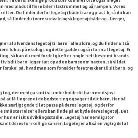
siden. Til de forskellige produkter kommer ofte også meget
ogn med plads til flere biler i lastrummet og på rampen. Vores
 efter. Du finder derfor legetøj i både træ og plastik, så du kan
and, så finder du i vores udvalg også legetøjsbåde og –færger,
r af alverdens legetøj til børn i alle aldre, og du finder altså
re fokus på økologi, og dette gælder også i form af legetøj. Er
ge ting, så kan du med fordel gå efter nogle helt bestemt brands.
vis dit barn ligger tæt op ad en bamse om natten, så vil det
or forskel på, hvad man som forælder foretrækker til sit barn, og
og tog, der med garanti vi underholde dit barn med sjov i
 at få fingrene i de bedste ting og sager til dit barn. Her på
ke særligt gode til at passe på deres legetøj, og derfor
e små størrelser ellers kan finde på at byde deres legetøj. Det
er hun er i sit udviklingsstadie. Legetøj har nemlig stor
t deres forskellige sanser. Legetøj er altså en vigtig del af