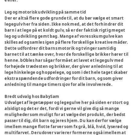
evner.
Leg og motorisk udvikling på samme tid
Der er altså flere gode grunde til, at du bør vælge et smart
legegulv her fra siden. Ikke nok med, at det forhindrer dit
barn i at lege på et koldt gulv, så er der faktisk rigtig meget
leg og udvikling gemt bag. Mange af vores skumgulve kan
skilles ad og samles igen på flere forskellige kreative måder.
Dette udfordrer dit barns motorik og tvinger samtidig
barnet til at tænke over, hvor de forskellige brikker hører til
henne. bObles har sågar formået at lavet et legegulv med
forhøjede trædesten og brikker, der giver anledning til at
lege hinkelege og hoppelege, og som i det hele taget skaber
ekstra spændende udfordringer for dit barn, og som giver
anledning til mange timers sjov for alle involverede.
Bredt udvalg hos BabySam
Udvalget af legetæpper og legegulve her på siden er stort og
alsidigt og det er det, fordi vi gerne vil give dig så mange
muligheder som muligt for at vælge det produkt, der bedst
passer til dig, dit barn og jeres hjem. Du kan derfor vælge
imellem mange flotte farver som fx grå, blå, hvid, lyserød og
multifarvet. Derudover varierer formerne også imellem at