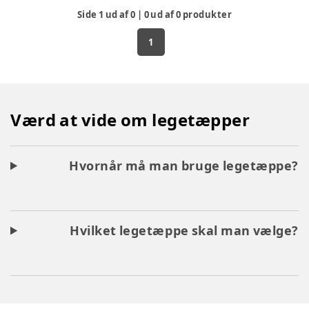
kvalitet og i smukke farver, der tiltaler enhver barnesjæl,
Side
1
ud af
0
|
0
ud af
0
produkter
både drenge og piger. Slå dig derfor løs og køb et flot legegulv
eller –tæppe hjem til dit barn.
1
Værd at vide om legetæpper
Hvornår må man bruge legetæppe?
Hvilket legetæppe skal man vælge?