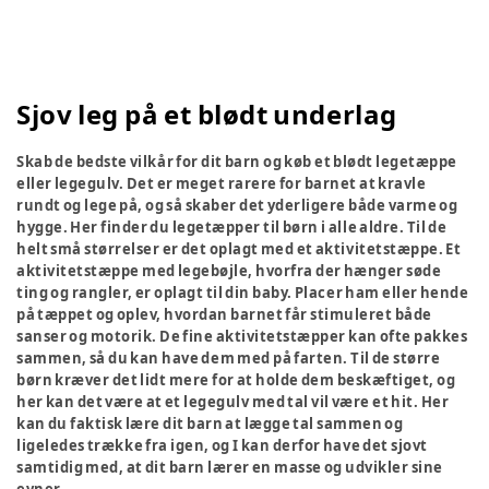
Sjov leg på et blødt underlag
Skab de bedste vilkår for dit barn og køb et blødt legetæppe
eller legegulv. Det er meget rarere for barnet at kravle
rundt og lege på, og så skaber det yderligere både varme og
hygge. Her finder du legetæpper til børn i alle aldre. Til de
helt små størrelser er det oplagt med et aktivitetstæppe. Et
aktivitetstæppe med legebøjle, hvorfra der hænger søde
ting og rangler, er oplagt til din baby. Placer ham eller hende
på tæppet og oplev, hvordan barnet får stimuleret både
sanser og motorik. De fine aktivitetstæpper kan ofte pakkes
sammen, så du kan have dem med på farten. Til de større
børn kræver det lidt mere for at holde dem beskæftiget, og
her kan det være at et legegulv med tal vil være et hit. Her
kan du faktisk lære dit barn at lægge tal sammen og
ligeledes trække fra igen, og I kan derfor have det sjovt
samtidig med, at dit barn lærer en masse og udvikler sine