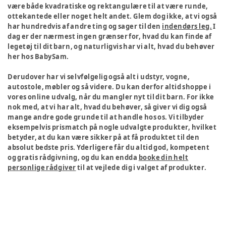
være både kvadratiske og rektangulære til at være runde,
ottekantede eller noget helt andet. Glem dog ikke, at vi også
har hundredvis af andre ting og sager til den
indendørs leg.
I
dag er der nærmest ingen grænser for, hvad du kan finde af
legetøj til dit barn, og naturligvis har vi alt, hvad du behøver
her hos BabySam.
Derudover har vi selvfølgelig også alt i udstyr, vogne,
autostole, møbler og så videre. Du kan derfor altid shoppe i
vores online udvalg, når du mangler nyt til dit barn. For ikke
nok med, at vi har alt, hvad du behøver, så giver vi dig også
mange andre gode grunde til at handle hos os. Vi tilbyder
eksempelvis prismatch på nogle udvalgte produkter, hvilket
betyder, at du kan være sikker på at få produktet til den
absolut bedste pris. Yderligere får du altid god, kompetent
og gratis rådgivning, og du kan endda
booke din helt
personlige rådgiver
til at vejlede dig i valget af produkter.