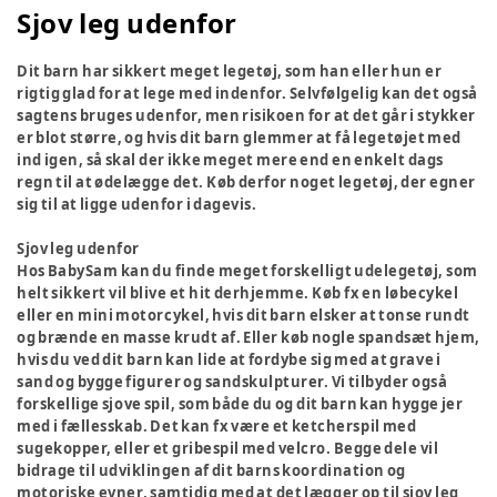
Sjov leg udenfor
Dit barn har sikkert meget legetøj, som han eller hun er
rigtig glad for at lege med indenfor. Selvfølgelig kan det også
sagtens bruges udenfor, men risikoen for at det går i stykker
er blot større, og hvis dit barn glemmer at få legetøjet med
ind igen, så skal der ikke meget mere end en enkelt dags
regn til at ødelægge det. Køb derfor noget legetøj, der egner
sig til at ligge udenfor i dagevis.
Sjov leg udenfor
Hos BabySam kan du finde meget forskelligt udelegetøj, som
helt sikkert vil blive et hit derhjemme. Køb fx en løbecykel
eller en mini motorcykel, hvis dit barn elsker at tonse rundt
og brænde en masse krudt af. Eller køb nogle spandsæt hjem,
hvis du ved dit barn kan lide at fordybe sig med at grave i
sand og bygge figurer og sandskulpturer. Vi tilbyder også
forskellige sjove spil, som både du og dit barn kan hygge jer
med i fællesskab. Det kan fx være et ketcherspil med
sugekopper, eller et gribespil med velcro. Begge dele vil
bidrage til udviklingen af dit barns koordination og
motoriske evner, samtidig med at det lægger op til sjov leg