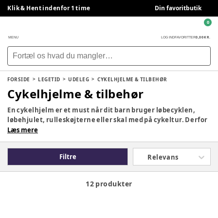
Klik & Hent indenfor 1 time
Din favoritbutik
0
0,00 KR.
MENU
LOG IND
FAVORITTER
FORSIDE
LEGETID
UDELEG
CYKELHJELME & TILBEHØR
Cykelhjelme & tilbehør
En cykelhjelm er et must når dit barn bruger løbecyklen,
løbehjulet, rulleskøjterne eller skal med på cykeltur. Derfor
har vi hos BabySam et stort udvalg af cykelhjelme i
Læs mere
forskellige størrelser og designs, så du kan finde den helt
rette cykelhjelm til dit barn, og sørge for at sikkerheden er i
Filtre
Relevans
top.
12 produkter