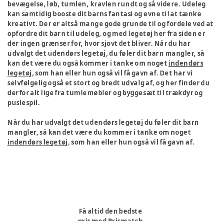
bevægelse, løb, tumlen, kravlen rundt og så videre. Udeleg
kan samtidig booste dit barns fantasi og evne til at tænke
kreativt. Der er altså mange gode grunde til og fordele ved at
opfordre dit barn til udeleg, og med legetøj her fra siden er
der ingen grænser for, hvor sjovt det bliver. Når du har
udvalgt det udendørs legetøj, du føler dit barn mangler, så
kan det være du også kommer i tanke om noget
indendørs
legetøj
, som han eller hun også vil få gavn af. Det har vi
selvfølgelig også et stort og bredt udvalg af, og her finder du
derfor alt lige fra tumlemøbler og byggesæt til trækdyr og
puslespil.
Når du har udvalgt det udendørs legetøj du føler dit barn
mangler, så kan det være du kommer i tanke om noget
indendørs legetøj
, som han eller hun også vil få gavn af.
Få altid den bedste