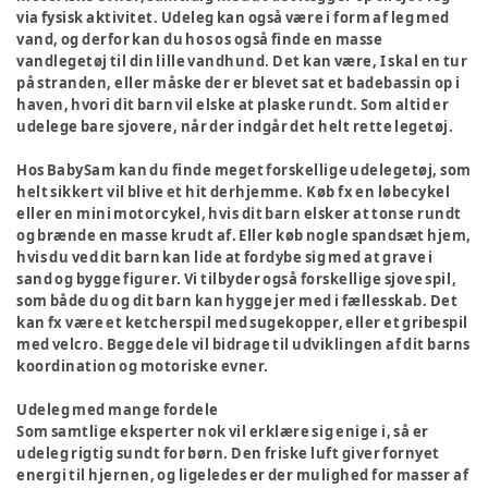
via fysisk aktivitet. Udeleg kan også være i form af leg med
vand, og derfor kan du hos os også finde en masse
vandlegetøj til din lille vandhund. Det kan være, I skal en tur
på stranden, eller måske der er blevet sat et badebassin op i
haven, hvori dit barn vil elske at plaske rundt. Som altid er
udelege bare sjovere, når der indgår det helt rette legetøj.
Hos BabySam kan du finde meget forskellige udelegetøj, som
helt sikkert vil blive et hit derhjemme. Køb fx en løbecykel
eller en mini motorcykel, hvis dit barn elsker at tonse rundt
og brænde en masse krudt af. Eller køb nogle spandsæt hjem,
hvis du ved dit barn kan lide at fordybe sig med at grave i
sand og bygge figurer. Vi tilbyder også forskellige sjove spil,
som både du og dit barn kan hygge jer med i fællesskab. Det
kan fx være et ketcherspil med sugekopper, eller et gribespil
med velcro. Begge dele vil bidrage til udviklingen af dit barns
koordination og motoriske evner.
Udeleg med mange fordele
Som samtlige eksperter nok vil erklære sig enige i, så er
udeleg rigtig sundt for børn. Den friske luft giver fornyet
energi til hjernen, og ligeledes er der mulighed for masser af