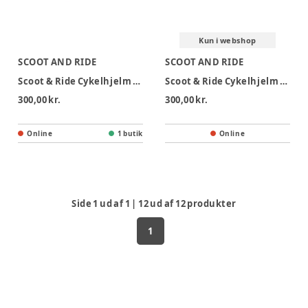
Kun i webshop
SCOOT AND RIDE
SCOOT AND RIDE
Scoot & Ride Cykelhjelm XXS-S - Steel
Scoot & Ride Cykelhjelm XXS-S - Wildberry
300,00 kr.
300,00 kr.
Online
1 butik
Online
Side
1
ud af
1
|
12
ud af
12
produkter
1