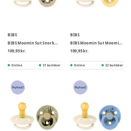
BIBS
BIBS
BIBS Moomin Sut Snorkmaiden 2pk Str2 Ivory Vanilla
BIBS Moomin Sut Moomintroll 2pk Str 2 - Ivory Pale Butter
109,95 kr.
109,95 kr.
Online
31 butikker
Online
32 butikker