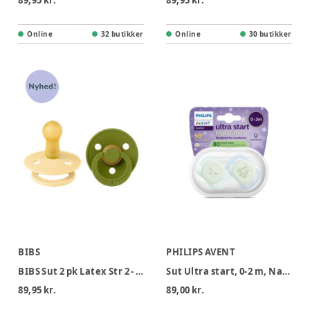
89,95 kr.
89,95 kr.
Online
32 butikker
Online
30 butikker
BIBS
PHILIPS AVENT
BIBS Sut 2 pk Latex Str 2 - PaleButter Wasabi
Sut Ultra start, 0-2 m, Nat, lysegrøn/lyseblå
89,95 kr.
89,00 kr.