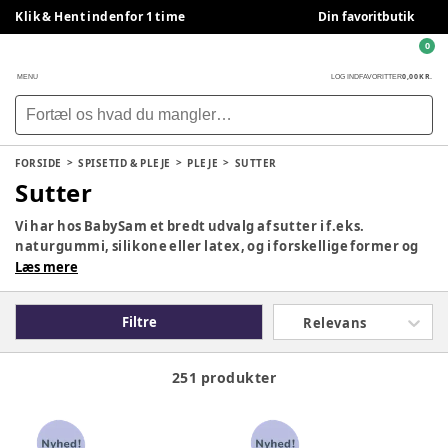
Klik & Hent indenfor 1 time
Din favoritbutik
0
0,00 KR.
MENU
LOG IND
FAVORITTER
FORSIDE
SPISETID & PLEJE
PLEJE
SUTTER
Sutter
Vi har hos BabySam et bredt udvalg af sutter i f.eks.
naturgummi, silikone eller latex, og i forskellige former og
farver fra mærker som bl.a. BIBS, MAM & Philips Avent. Du
Læs mere
finder også selvlysende sutter som kan være praktiske om
natten. Find den sut der passer bedst til dit barn, her hos
Filtre
Relevans
BabySam.
251 produkter