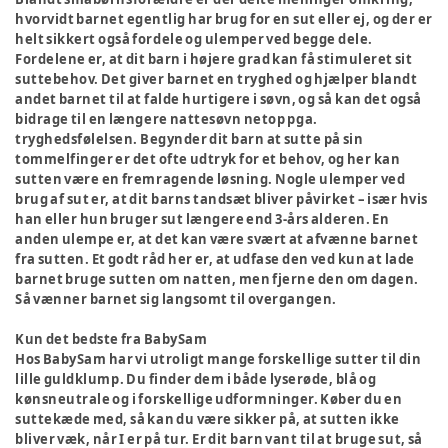
hvorvidt barnet egentlig har brug for en sut eller ej, og der er
helt sikkert også fordele og ulemper ved begge dele.
Fordelene er, at dit barn i højere grad kan få stimuleret sit
suttebehov. Det giver barnet en tryghed og hjælper blandt
andet barnet til at falde hurtigere i søvn, og så kan det også
bidrage til en længere nattesøvn netop pga.
tryghedsfølelsen. Begynder dit barn at sutte på sin
tommelfinger er det ofte udtryk for et behov, og her kan
sutten være en fremragende løsning. Nogle ulemper ved
brug af sut er, at dit barns tandsæt bliver påvirket – især hvis
han eller hun bruger sut længere end 3-års alderen. En
anden ulempe er, at det kan være svært at afvænne barnet
fra sutten. Et godt råd her er, at udfase den ved kun at lade
barnet bruge sutten om natten, men fjerne den om dagen.
Så vænner barnet sig langsomt til overgangen.
Kun det bedste fra BabySam
Hos BabySam har vi utroligt mange forskellige sutter til din
lille guldklump. Du finder dem i både lyserøde, blå og
kønsneutrale og i forskellige udformninger. Køber du en
suttekæde med, så kan du være sikker på, at sutten ikke
bliver væk, når I er på tur. Er dit barn vant til at bruge sut, så