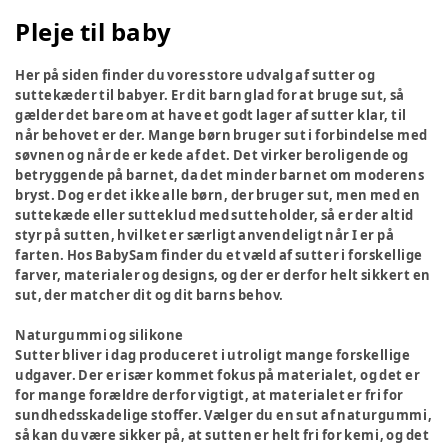
Pleje til baby
Her på siden finder du vores store udvalg af sutter og
suttekæder til babyer. Er dit barn glad for at bruge sut, så
gælder det bare om at have et godt lager af sutter klar, til
når behovet er der. Mange børn bruger sut i forbindelse med
søvnen og når de er kede af det. Det virker beroligende og
betryggende på barnet, da det minder barnet om moderens
bryst. Dog er det ikke alle børn, der bruger sut, men med en
suttekæde eller sutteklud med sutteholder, så er der altid
styr på sutten, hvilket er særligt anvendeligt når I er på
farten. Hos BabySam finder du et væld af sutter i forskellige
farver, materialer og designs, og der er derfor helt sikkert en
sut, der matcher dit og dit barns behov.
Naturgummi og silikone
Sutter bliver i dag produceret i utroligt mange forskellige
udgaver. Der er især kommet fokus på materialet, og det er
for mange forældre derfor vigtigt, at materialet er fri for
sundhedsskadelige stoffer. Vælger du en sut af naturgummi,
så kan du være sikker på, at sutten er helt fri for kemi, og det