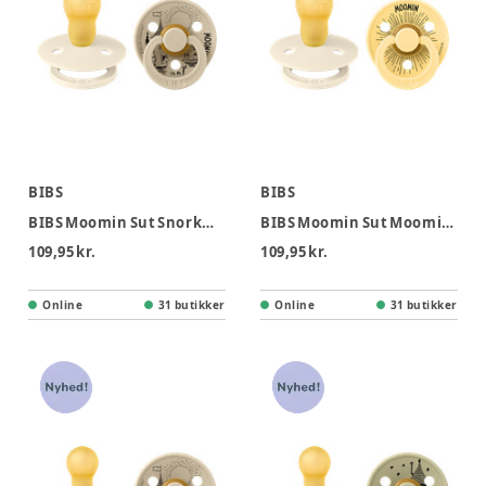
BIBS
BIBS
BIBS Moomin Sut Snorkmaiden 2pk Str. 3 - Ivory Vanilla
BIBS Moomin Sut Moomintroll 2pk Str 3 - Ivory Pale Butter
109,95 kr.
109,95 kr.
Online
31 butikker
Online
31 butikker