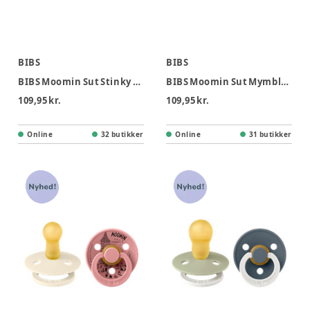
BIBS
BIBS
BIBS Moomin Sut Stinky 2pk Latex Str 2 - Ivory Khaki
BIBS Moomin Sut Mymble 2pk Str 2 - Ivory Skyblue
109,95 kr.
109,95 kr.
Online
32 butikker
Online
31 butikker