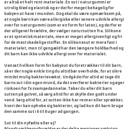
er altså et helt rent materiale. En sut i naturgummi er
utrolig blød og elastisk og er derfor meget behagelig for
babyen at have i munden. Dog skal du være opmærksom på,
at nogle børn kan være allergiske eller senere udvikle allergi
over for naturgummi (som er en form for latex), og derfor er
der alligevel forældre, der vælger natursutten fra. Silikone
er et syntetisk materiale, men er meget allergivenligt og fri
for de mest skadelige stoffer. En silikonesut er mere fast i
materialet, men til gengæld har den længere holdbarhed og
dit barn kan ikke udvikle allergi over for materialet.
Uanset hvilken form for babysut du foretrækker til dit barn,
så er der nogle enkle ting du altid bør overholde, for at sikre
mindst mulig bakterievækst. Undgå derfor altid at tage dit
barns sut i din egen mund, da det overfører bakterier og øger
risikoen for fx svampedannelse. Taber du eller dit barn
sutten på gulvet, så sørg altid for at skylle den godt under
vand. Sørg altid for, at sutten ikke har revner eller sprækker,
hvori der kan ophobe sig bakterier, og lad kun dit barn bruge
den samme sut i 6 til 8 uger ad gangen.
Sut til din nyfødte eller ej?
Blandt småbørnsforældre er der delte meninger omkring,