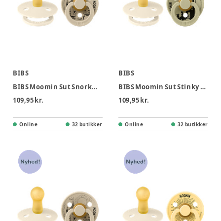
BIBS
BIBS
BIBS Moomin Sut Snorkmaiden 2pk Str 1 - Ivory Vanilla
BIBS Moomin Sut Stinky 2pk Latex Str 1 - Ivory Khaki
109,95 kr.
109,95 kr.
Online
32 butikker
Online
32 butikker