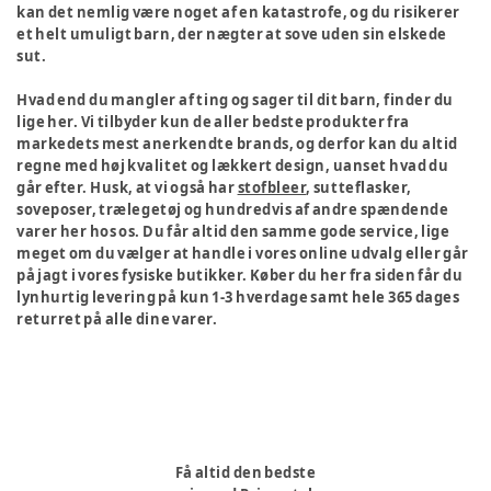
kan det nemlig være noget af en katastrofe, og du risikerer
et helt umuligt barn, der nægter at sove uden sin elskede
sut.
Hvad end du mangler af ting og sager til dit barn, finder du
lige her. Vi tilbyder kun de aller bedste produkter fra
markedets mest anerkendte brands, og derfor kan du altid
regne med høj kvalitet og lækkert design, uanset hvad du
går efter. Husk, at vi også har
stofbleer
, sutteflasker,
soveposer, trælegetøj og hundredvis af andre spændende
varer her hos os. Du får altid den samme gode service, lige
meget om du vælger at handle i vores online udvalg eller går
på jagt i vores fysiske butikker. Køber du her fra siden får du
lynhurtig levering på kun 1-3 hverdage samt hele 365 dages
returret på alle dine varer.
Få altid den bedste