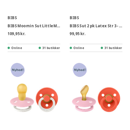
BIBS
BIBS
BIBS Moomin Sut LittleMy 2pk Str 2 - Ivory Dusty Pink
BIBS Sut 2 pk Latex Str 3 - Sage Pine, Nat
109,95 kr.
99,95 kr.
Online
31 butikker
Online
31 butikker