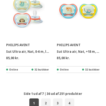
PHILIPS AVENT
PHILIPS AVENT
Sut Ultra air, Nat, 0-6 m, lyseblå/lysegrøn
Sut Ultra air, Nat, +18 m, gul/blå
85,00 kr.
85,00 kr.
Online
32 butikker
Online
32 butikker
Side
1
ud af
7
|
36
ud af
251
produkter
1
2
3
4