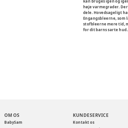
kan bruges igen og igen
høje varmegrader. Der e
dele. Hovedsageligt han
Engangsbleerne, som la
stofbleerne mere tid, m
for dit barns sarte hud
OM OS
KUNDESERVICE
BabySam
Kontakt os