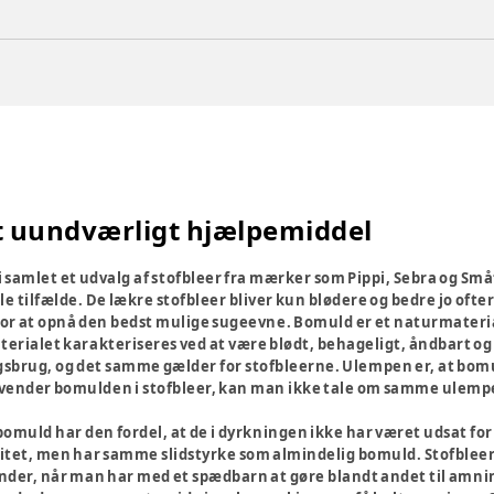
et uundværligt hjælpemiddel
 samlet et udvalg af stofbleer fra mærker som Pippi, Sebra og Småf
e tilfælde. De lækre stofbleer bliver kun blødere og bedre jo oftere
for at opnå den bedst mulige sugeevne. Bomuld er et naturmaterial
terialet karakteriseres ved at være blødt, behageligt, åndbart og
sbrug, og det samme gælder for stofbleerne. Ulempen er, at bomu
vender bomulden i stofbleer, kan man ikke tale om samme ulempe,
bomuld har den fordel, at de i dyrkningen ikke har været udsat fo
litet, men har samme slidstyrke som almindelig bomuld. Stofbleern
nder, når man har med et spædbarn at gøre blandt andet til amning,