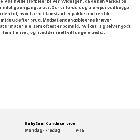
lv de hvide stofbleer bliver hvide igen, da de kan vaskes på
 almindelige engangsbleer. Der er fordele og ulemper ved begge
i den tid, hvor barnet konstant er pakket ind i en ble.
g smide ud efter brug. Modsat engangsbleerne kræver
aturmateriale, som oftest er bomuld, hvilket i sig selv er godt
 familielivet, og hvad der reelt vil fungere bedst.
BabySam Kundeservice
Mandag - Fredag
9-16