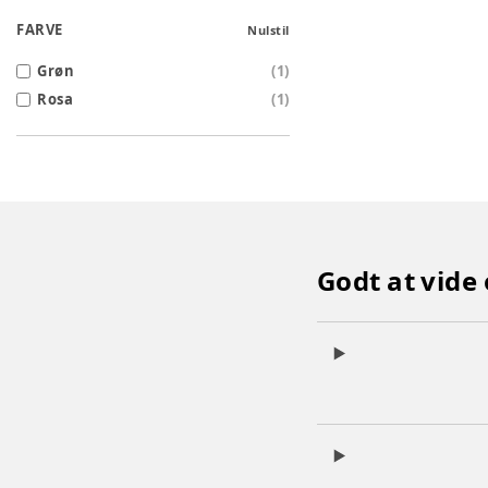
FARVE
Nulstil
Grøn
(
1
)
Rosa
(
1
)
Godt at vide