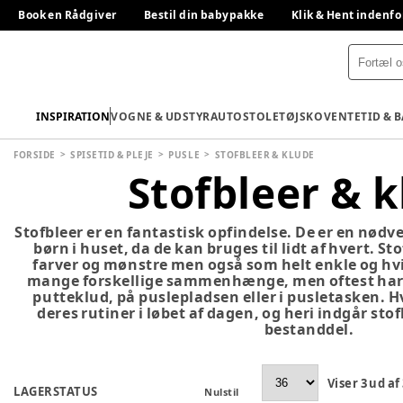
Book en Rådgiver
Bestil din babypakke
Klik & Hent indenfo
INSPIRATION
VOGNE & UDSTYR
AUTOSTOLE
TØJ
SKO
VENTETID & 
FORSIDE
SPISETID & PLEJE
PUSLE
STOFBLEER & KLUDE
Stofbleer & 
Stofbleer er en fantastisk opfindelse. De er en nø
børn i huset, da de kan bruges til lidt af hvert. Sto
farver og mønstre men også som helt enkle og hvi
mange forskellige sammenhænge, men oftest har 
putteklud, på puslepladsen eller i pusletasken. 
deres rutiner i løbet af dagen, og heri indgår sto
bestanddel.
Viser
3
ud af
LAGERSTATUS
Nulstil