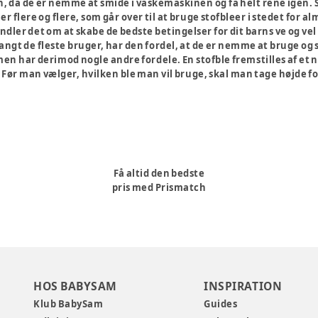
, da de er nemme at smide i vaskemaskinen og få helt rene igen. Se
r flere og flere, som går over til at bruge stofbleer i stedet for
dler det om at skabe de bedste betingelser for dit barns ve og vel 
ngt de fleste bruger, har den fordel, at de er nemme at bruge o
en har derimod nogle andre fordele. En stofble fremstilles af et n
. Før man vælger, hvilken ble man vil bruge, skal man tage højde for
Få altid den bedste
pris med Prismatch
HOS BABYSAM
INSPIRATION
Klub BabySam
Guides