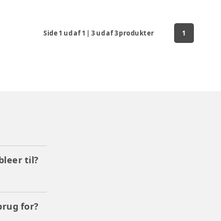
Side
1
ud af
1
|
3
ud af
3
produkter
1
leer til?
rug for?