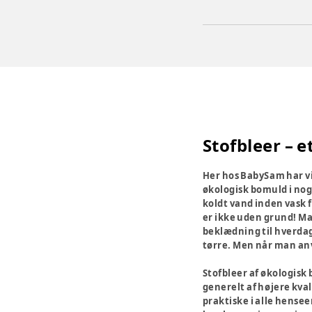
Stofbleer – 
Her hos BabySam har vi
økologisk bomuld i nogl
koldt vand inden vask 
er ikke uden grund! Ma
beklædning til hverdag
tørre. Men når man an
Stofbleer af økologisk 
generelt af højere kva
praktiske i alle hensee