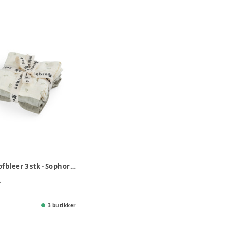
Sebra Stofbleer 3 stk - Sophora Leaves/Mist Green
.
3 butikker