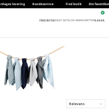
erdages levering
Kundeservice
Find butik
Din favoritbu
0
FIND BUTIK
0,00 KR.
SIDST SETE
LOG IND
FAVORITTER
Relevans