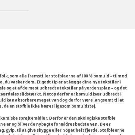
olk, som alle fremstiller stofbleerne af 100 % bomuld – tilmed
, du vasker dem. Et godt tip er at lægge dine nye tekstiler i
e og et af de mest udbredte tekstiler på verdensplan – og det
 særdeles slidstærkt. Netop derfor er bomuld især udbredt i
ld kan absorbere meget vand og derfor være langsomt til at
 da en stofble ikke bæres ligesom bomuldstøj.
r kemiske sprøjtemidler. Derfor er den økologiske stofble
e er og bliver de nybagte forældres bedste ven. De er
 gylp, til at give skygge eller noget helt fjerde. Stofbleerne