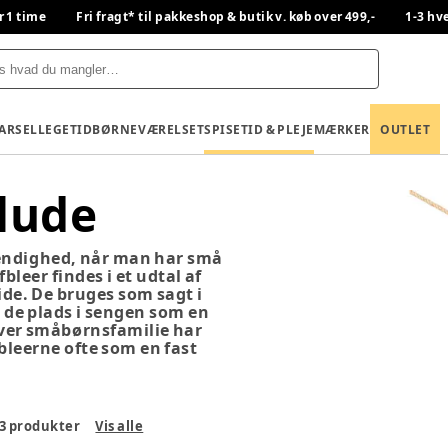
r 1 time
Fri fragt* til pakkeshop & butik v. køb over 499,-
1-3 hv
BARSEL
LEGETID
BØRNEVÆRELSET
SPISETID & PLEJE
MÆRKER
OUTLET
klude
dvendighed, når man har små
fbleer findes i et udtal af
de. De bruges som sagt i
de plads i sengen som en
Hver småbørnsfamilie har
fbleerne ofte som en fast
3
produkter
Vis alle