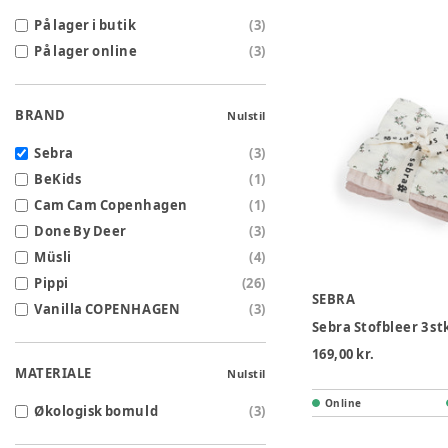
På lager i butik
(
3
)
På lager online
(
3
)
BRAND
Nulstil
Sebra
(
3
)
BeKids
(
1
)
Cam Cam Copenhagen
(
1
)
Done By Deer
(
3
)
Müsli
(
4
)
Pippi
(
26
)
SEBRA
Vanilla COPENHAGEN
(
3
)
169,00 kr.
MATERIALE
Nulstil
Online
Økologisk bomuld
(
3
)