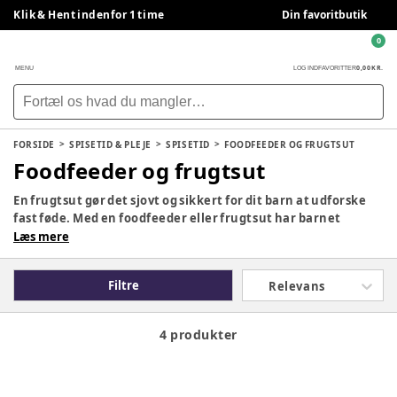
Klik & Hent indenfor 1 time
Din favoritbutik
0
0,00 KR.
MENU
LOG IND
FAVORITTER
FORSIDE
SPISETID & PLEJE
SPISETID
FOODFEEDER OG FRUGTSUT
Foodfeeder og frugtsut
En frugtsut gør det sjovt og sikkert for dit barn at udforske
fast føde. Med en foodfeeder eller frugtsut har barnet
mulighed for at få nye smagsoplevelser, og på samme tid
Læs mere
optage vitaminer og mineraler. Hos BabySam finder du bl.a.
den populære og prisvindende frugtsut fra Kidsme, som
Filtre
Relevans
findes i forskellige størrelser.
4 produkter