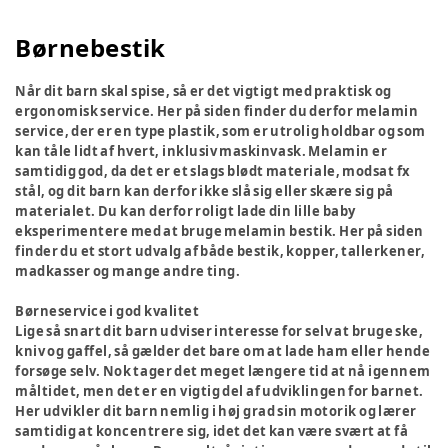
Børnebestik
Når dit barn skal spise, så er det vigtigt med praktisk og
ergonomisk service. Her på siden finder du derfor melamin
service, der er en type plastik, som er utrolig holdbar og som
kan tåle lidt af hvert, inklusiv maskinvask. Melamin er
samtidig god, da det er et slags blødt materiale, modsat fx
stål, og dit barn kan derfor ikke slå sig eller skære sig på
materialet. Du kan derfor roligt lade din lille baby
eksperimentere med at bruge melamin bestik. Her på siden
finder du et stort udvalg af både bestik, kopper, tallerkener,
madkasser og mange andre ting.
Børneservice i god kvalitet
Lige så snart dit barn udviser interesse for selv at bruge ske,
kniv og gaffel, så gælder det bare om at lade ham eller hende
forsøge selv. Nok tager det meget længere tid at nå igennem
måltidet, men det er en vigtig del af udviklingen for barnet.
Her udvikler dit barn nemlig i høj grad sin motorik og lærer
samtidig at koncentrere sig, idet det kan være svært at få