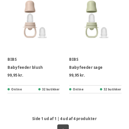
BIBS
BIBS
Baby feeder blush
Baby feeder sage
99,95 kr.
99,95 kr.
Online
32 butikker
Online
32 butikker
Side
1
ud af
1
|
4
ud af
4
produkter