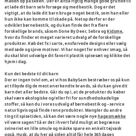
maden op på skeen. Der er altså rigtig mange gode grunde til
at lade dit barn selv forsøge sig med bestik. Dog er det
vigtigt, at du lade dit barn bruge noget bestik, som han eller
hun ikke kan komme til skade på. Netop derfor er der
udviklet børnebestik, og du kan finde det fra flere
forskellige brands, såsom Done By Deer, Sebra og
Kidsme
,
hvor du finder et meget varieret udvalg af de forskellige
produkter. Køb det fx i sarte, ensfarvede designs eller vælg
med søde og sjove motiver. Vi har noget for enhver smag, så
du skal blot udvælge dit favorit plastik spisesæt og klikke det
hjem i dag.
Kun det bedste til dit barn
Der er ingen tvivl om, at vi hos BabySam bestræber os på kun
at tilbyde dig de mest anerkendte brands, så du kan give dit
barn det aller bedste. Går du op i, at de produkter du køber
skal være økologiske og/eller fri for sundhedsskadelige
stoffer, så kan du i vores udvalg af børnebestik og –service
naturligvis også finde rene produkter. Mangler du andre
ting til spisetiden, så kan det være nogle nye
hagesmække
vil være sagen? Så er det i hvert fald muligt at begrænse
svineriet en lille smule og måske spare en enkelt tøjvask
også. Husk, at du her på siden altid får hele 365 dages