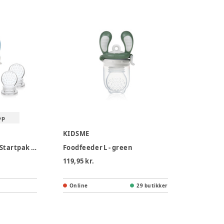
op
KIDSME
Kidsme Foodfeeder Startpak 2 pak - Azure
Foodfeeder L - green
119,95 kr.
Online
29 butikker