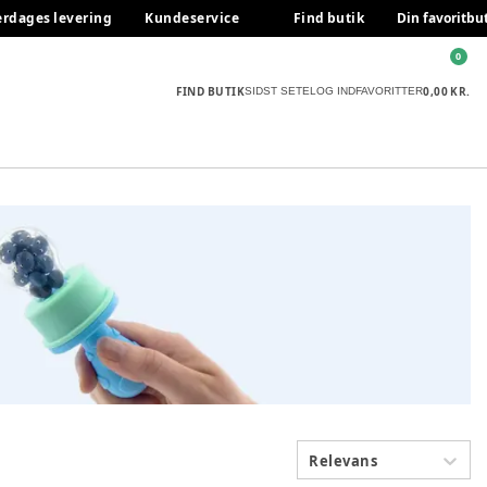
erdages levering
Kundeservice
Find butik
Din favoritbu
0
FIND BUTIK
0,00 KR.
SIDST SETE
LOG IND
FAVORITTER
Relevans