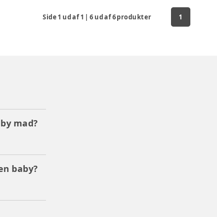
Side
1
ud af
1
|
6
ud af
6
produkter
1
aby mad?
en baby?