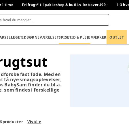
r 1 time
Fri fragt* til pakkeshop & butik v. køb over 499,-
1-3 hv
BARSEL
LEGETID
BØRNEVÆRELSET
SPISETID & PLEJE
MÆRKER
OUTLET
rugtsut
 udforske fast føde. Med en
at få nye smagsoplevelser,
s BabySam finder du bl.a.
 som findes i forskellige
6
produkter
Vis alle