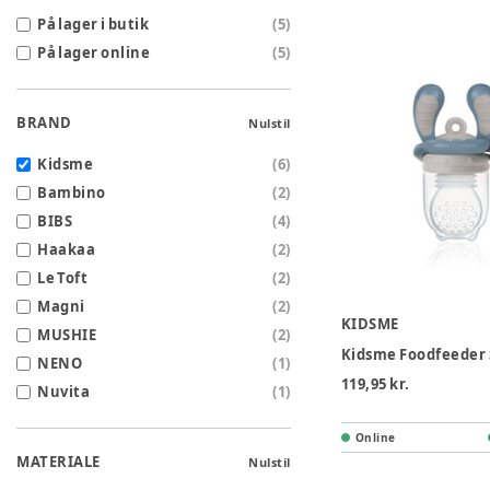
På lager i butik
(
5
)
På lager online
(
5
)
BRAND
Nulstil
Kidsme
(
6
)
Bambino
(
2
)
BIBS
(
4
)
Haakaa
(
2
)
Le Toft
(
2
)
Magni
(
2
)
KIDSME
MUSHIE
(
2
)
NENO
(
1
)
119,95 kr.
Nuvita
(
1
)
Online
MATERIALE
Nulstil