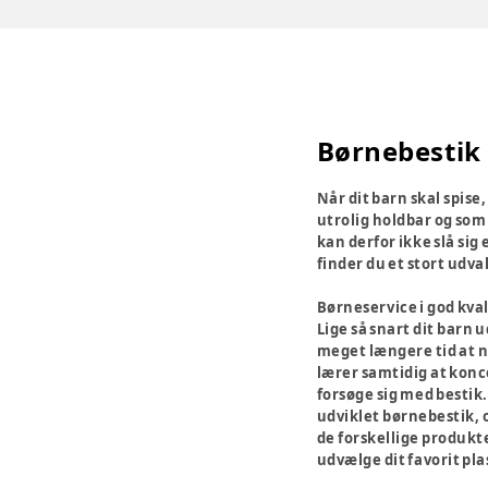
Børnebestik
Når dit barn skal spise
utrolig holdbar og som 
kan derfor ikke slå sig
finder du et stort udv
Børneservice i god kval
Lige så snart dit barn 
meget længere tid at nå
lærer samtidig at konce
forsøge sig med bestik.
udviklet børnebestik, o
de forskellige produkte
udvælge dit favorit pla