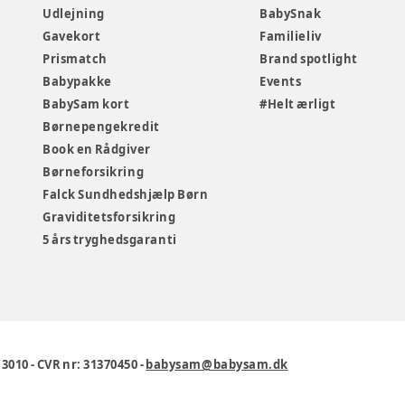
Udlejning
BabySnak
Gavekort
Familieliv
Prismatch
Brand spotlight
Babypakke
Events
BabySam kort
#Helt ærligt
Børnepengekredit
Book en Rådgiver
Børneforsikring
Falck Sundhedshjælp Børn
Graviditetsforsikring
5 års tryghedsgaranti
1 3010
-
CVR nr: 31370450
-
babysam@babysam.dk