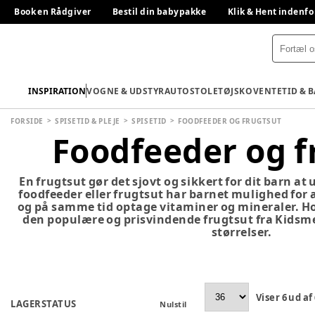
Book en Rådgiver
Bestil din babypakke
Klik & Hent indenfo
INSPIRATION
VOGNE & UDSTYR
AUTOSTOLE
TØJ
SKO
VENTETID & 
FORSIDE
SPISETID & PLEJE
SPISETID
FOODFEEDER OG FRUGTSUT
Foodfeeder og f
En frugtsut gør det sjovt og sikkert for dit barn at
foodfeeder eller frugtsut har barnet mulighed for 
og på samme tid optage vitaminer og mineraler. Ho
den populære og prisvindende frugtsut fra Kidsme,
størrelser.
Viser
6
ud af
LAGERSTATUS
Nulstil