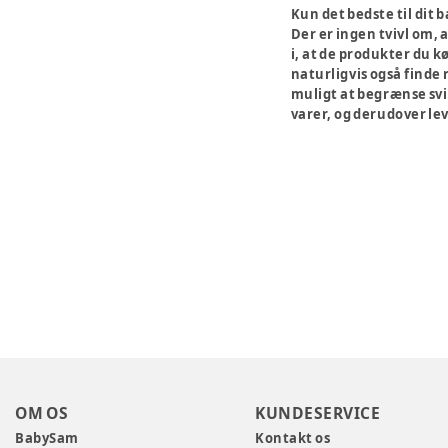
Kun det bedste til dit 
Der er ingen tvivl om, 
i, at de produkter du k
naturligvis også finde 
muligt at begrænse svin
varer, og derudover lev
OM OS
KUNDESERVICE
BabySam
Kontakt os