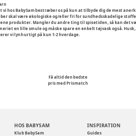
barn
at vi hos BabySam bestræber os på kun at tilbyde dig de mest anerk
øber skal være økologiske og/eller fri for sundhedsskadelige stoffe
rene produkter. Mangler du andre ting til spisetiden, så kan det 
eriet en lille smule og måske spare en enkelt tøjvask også. Husk, a
erer vi lynhurtigt på kun 1-2 hverdage.
Få altid den bedste
pris med Prismatch
HOS BABYSAM
INSPIRATION
Klub BabySam
Guides