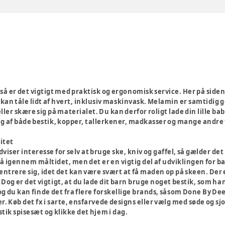
, så er det vigtigt med praktisk og ergonomisk service. Her på side
kan tåle lidt af hvert, inklusiv maskinvask. Melamin er samtidig god
 eller skære sig på materialet. Du kan derfor roligt lade din lill
alg af både bestik, kopper, tallerkener, madkasser og mange andre 
itet
udviser interesse for selv at bruge ske, kniv og gaffel, så gælder d
 igennem måltidet, men det er en vigtig del af udviklingen for bar
ntrere sig, idet det kan være svært at få maden op på skeen. Der e
 Dog er det vigtigt, at du lade dit barn bruge noget bestik, som h
g du kan finde det fra flere forskellige brands, såsom Done By De
r. Køb det fx i sarte, ensfarvede designs eller vælg med søde og sj
stik spisesæt og klikke det hjem i dag.