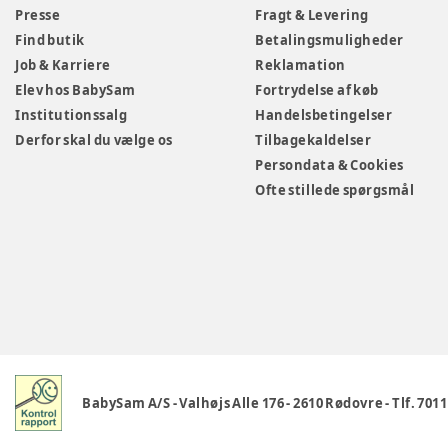
Presse
Fragt & Levering
Find butik
Betalingsmuligheder
Job & Karriere
Reklamation
Elev hos BabySam
Fortrydelse af køb
Institutionssalg
Handelsbetingelser
Derfor skal du vælge os
Tilbagekaldelser
Persondata & Cookies
Ofte stillede spørgsmål
BabySam A/S
-
Valhøjs Alle 176
-
2610 Rødovre
-
Tlf. 701