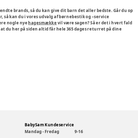
endte brands, så du kan give dit barn det aller bedste. Går du op
r, så kan du i vores udvalg af børnebestik og –service
være nogle nye
hagesmække
vil være sagen? Så er det i hvert fald
t du her på siden altid får hele 365 dages returret på dine
BabySam Kundeservice
Mandag - Fredag
9-16