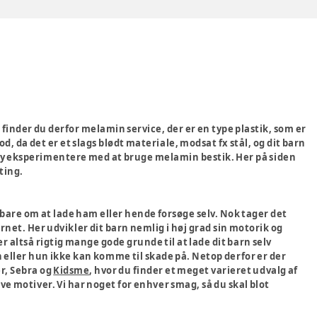
n finder du derfor melamin service, der er en type plastik, som er
, da det er et slags blødt materiale, modsat fx stål, og dit barn
e baby eksperimentere med at bruge melamin bestik. Her på siden
ting.
et bare om at lade ham eller hende forsøge selv. Nok tager det
net. Her udvikler dit barn nemlig i høj grad sin motorik og
r altså rigtig mange gode grunde til at lade dit barn selv
an eller hun ikke kan komme til skade på. Netop derfor er der
er, Sebra og
Kidsme
, hvor du finder et meget varieret udvalg af
ove motiver. Vi har noget for enhver smag, så du skal blot