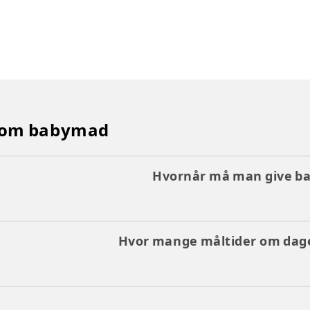
e om babymad
Hvornår må man give b
Hvor mange måltider om dag