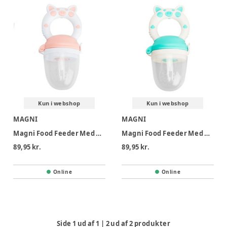
Kun i webshop
Kun i webshop
MAGNI
MAGNI
Magni Food Feeder Med Blødt Greb - Rosa
Magni Food Feeder Med Blødt Greb - Turkis
89,95 kr.
89,95 kr.
Online
Online
Side
1
ud af
1
|
2
ud af
2
produkter