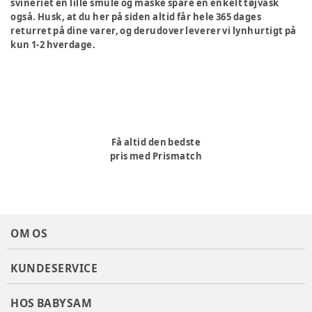
svineriet en lille smule og måske spare en enkelt tøjvask
også. Husk, at du her på siden altid får hele 365 dages
returret på dine varer, og derudover leverer vi lynhurtigt på
kun 1-2 hverdage.
Få altid den bedste
pris med Prismatch
OM OS
KUNDESERVICE
HOS BABYSAM