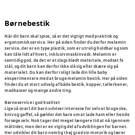
Børnebestik
Når dit barn skal spise, så er det vigtigt med praktisk og
ergonomisk service. Her på siden finder du derfor melamin
service, der er en type plastik, som er utrolig holdbar og som
kan tåle lidt af hvert, inklusiv maskinvask. Melamin er
samtidig god, da det er et slags blødt materiale, modsat fx
stål, og dit barn kan derfor ikke slå sig eller skære sig på
materialet. Du kan derfor roligt lade din lille baby
eksperimentere med at bruge melamin bestik. Her på siden
finder du et stort udvalg af både bestik, kopper, tallerkener,
madkasser og mange andre ting.
Børneservice i god kvalitet
Lige så snart dit barn udviser interesse for selv at bruge ske,
kniv og gaffel, så gælder det bare om at lade ham eller hende
forsøge selv. Nok tager det meget længere tid at nå igennem
måltidet, men det er en vigtig del af udviklingen for barnet.
Her udvikler dit barn nemlig i høj grad sin motorik og lærer