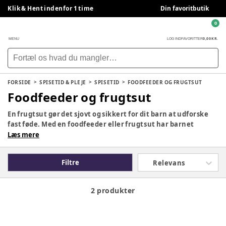
Klik & Hent indenfor 1 time
Din favoritbutik
0
0,00 KR.
MENU
LOG IND
FAVORITTER
FORSIDE
SPISETID & PLEJE
SPISETID
FOODFEEDER OG FRUGTSUT
Foodfeeder og frugtsut
En frugtsut gør det sjovt og sikkert for dit barn at udforske
fast føde. Med en foodfeeder eller frugtsut har barnet
mulighed for at få nye smagsoplevelser, og på samme tid
Læs mere
optage vitaminer og mineraler. Hos BabySam finder du bl.a.
den populære og prisvindende frugtsut fra Kidsme, som
Filtre
Relevans
findes i forskellige størrelser.
2 produkter