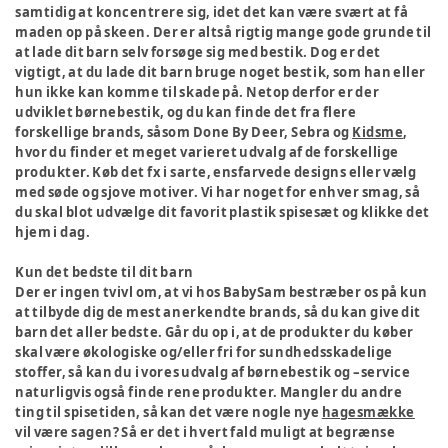
samtidig at koncentrere sig, idet det kan være svært at få
maden op på skeen. Der er altså rigtig mange gode grunde til
at lade dit barn selv forsøge sig med bestik. Dog er det
vigtigt, at du lade dit barn bruge noget bestik, som han eller
hun ikke kan komme til skade på. Netop derfor er der
udviklet børnebestik, og du kan finde det fra flere
forskellige brands, såsom Done By Deer, Sebra og
Kidsme
,
hvor du finder et meget varieret udvalg af de forskellige
produkter. Køb det fx i sarte, ensfarvede designs eller vælg
med søde og sjove motiver. Vi har noget for enhver smag, så
du skal blot udvælge dit favorit plastik spisesæt og klikke det
hjem i dag.
Kun det bedste til dit barn
Der er ingen tvivl om, at vi hos BabySam bestræber os på kun
at tilbyde dig de mest anerkendte brands, så du kan give dit
barn det aller bedste. Går du op i, at de produkter du køber
skal være økologiske og/eller fri for sundhedsskadelige
stoffer, så kan du i vores udvalg af børnebestik og –service
naturligvis også finde rene produkter. Mangler du andre
ting til spisetiden, så kan det være nogle nye
hagesmække
vil være sagen? Så er det i hvert fald muligt at begrænse