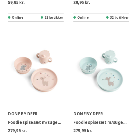
59,95 kr.
89,95 kr.
Online
32 butikker
Online
32 butikker
DONE BY DEER
DONE BY DEER
Foodie spisesæt m/sugekop Celebration Pudder
Foodie spisesæt m/sugekop Celebration Blå
279,95 kr.
279,95 kr.