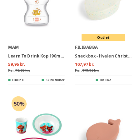
Outlet
MAM
FILIBABBA
Learn To Drink Kop 190ml Pink
Snackbox - Hvalen Christian - Konfetti
59,96 kr.
107,97 kr.
Før:
79,95 kr.
Før:
179,95 kr.
Online
32 butikker
Online