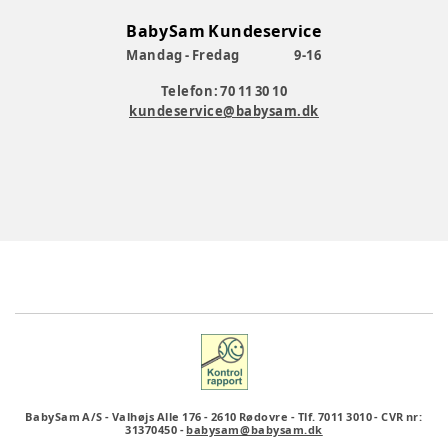
BabySam Kundeservice
Mandag - Fredag
9-16
Telefon: 70 11 30 10
kundeservice@babysam.dk
BabySam A/S
-
Valhøjs Alle 176
-
2610 Rødovre
-
Tlf. 7011 3010
-
CVR nr:
31370450
-
babysam@babysam.dk