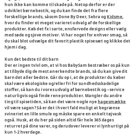
hun ikke kan komme til skade på. Netop derfor er der
udviklet børnebestik, og du kan finde det fra flere
forskellige brands, såsom Done By Deer, Sebra og
Kidsme
,
hvor du finder et meget varieret udvalg af de forskellige
produkter. Køb det fx i sarte, ensfarvede designs eller vælg
med søde og sjove motiver. Vi har noget for enhver smag, så
du skal blot udvælge dit favorit plastik spisesæt og klikke det
hjem i dag.
Kun det bedste til dit barn
Der er ingen tvivl om, at vi hos BabySam bestræber os på kun
at tilbyde dig de mest anerkendte brands, så du kan give dit
barn det aller bedste. Går du op i, at de produkter du køber
skal være økologiske og/eller fri for sundhedsskadelige
stoffer, så kan du i vores udvalg af børnebestik og –service
naturligvis også finde rene produkter. Mangler du andre
ting til spisetiden, så kan det være nogle nye
hagesmække
vil være sagen? Så er det i hvert fald muligt at begrænse
svineriet en lille smule og måske spare en enkelt tøjvask
også. Husk, at du her på siden altid får hele 365 dages
returret på dine varer, og derudover leverer vi lynhurtigt på
kun 1-2 hverdage.