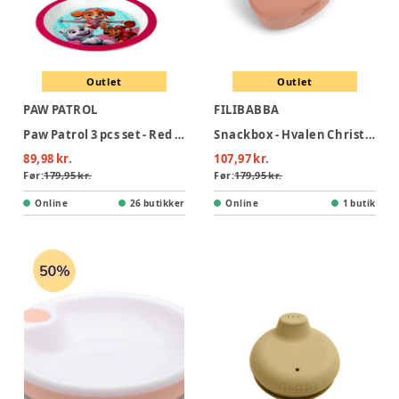
Outlet
Outlet
PAW PATROL
FILIBABBA
Paw Patrol 3 pcs set - Red - 100% melamin
Snackbox - Hvalen Christian - Misty Rose
89,98 kr.
107,97 kr.
Før:
179,95 kr.
Før:
179,95 kr.
Online
26 butikker
Online
1 butik