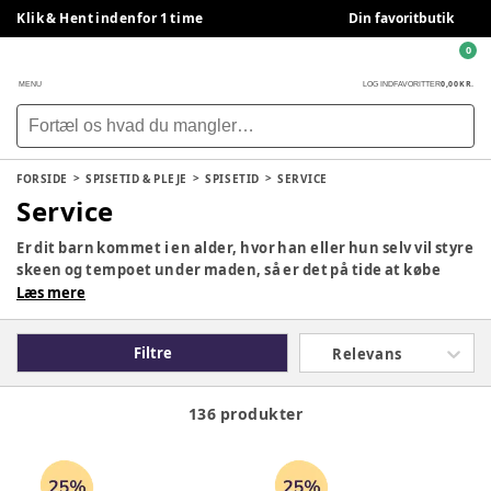
Klik & Hent indenfor 1 time
Din favoritbutik
0
0,00 KR.
MENU
LOG IND
FAVORITTER
FORSIDE
SPISETID & PLEJE
SPISETID
SERVICE
Service
Er dit barn kommet i en alder, hvor han eller hun selv vil styre
skeen og tempoet under maden, så er det på tide at købe
noget børnebestik hjem. Skal du til en barnedåb eller
Læs mere
fødselsdag, så er det også en oplagt gaveide, der med garanti
vil skabe glæde hos både barn og forældre. Når dit barn skal
Filtre
Relevans
spise, så er det vigtigt med praktisk og ergonomisk service.
136 produkter