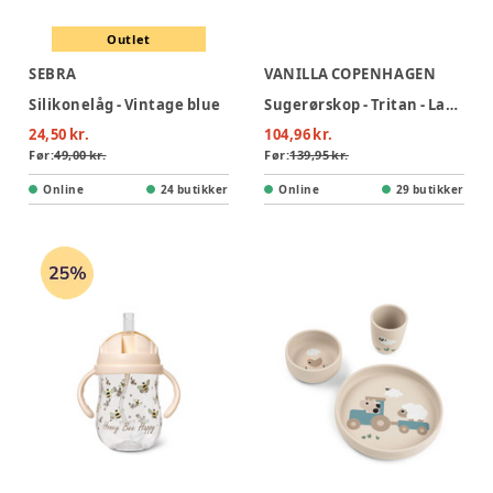
Outlet
SEBRA
VANILLA COPENHAGEN
Silikonelåg - Vintage blue
Sugerørskop - Tritan - Ladybug - 300 ml
24,50 kr.
104,96 kr.
Før:
49,00 kr.
Før:
139,95 kr.
Online
24 butikker
Online
29 butikker