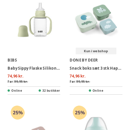
Kun i webshop
BIBS
DONE BY DEER
Baby Sippy Flaske Silikone 1pk 150 ml - Sage
Snack boks sæt 3 stk Happy clouds - Grøn
74,96 kr.
74,96 kr.
Før:
99,95 kr.
Før:
99,95 kr.
Online
32 butikker
Online