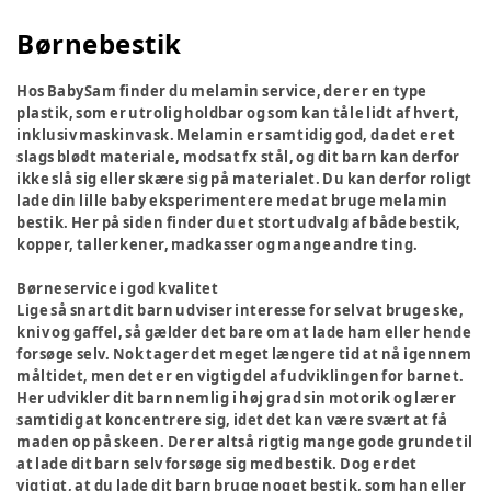
Børnebestik
Hos BabySam finder du melamin service, der er en type
plastik, som er utrolig holdbar og som kan tåle lidt af hvert,
inklusiv maskinvask. Melamin er samtidig god, da det er et
slags blødt materiale, modsat fx stål, og dit barn kan derfor
ikke slå sig eller skære sig på materialet. Du kan derfor roligt
lade din lille baby eksperimentere med at bruge melamin
bestik. Her på siden finder du et stort udvalg af både bestik,
kopper, tallerkener, madkasser og mange andre ting.
Børneservice i god kvalitet
Lige så snart dit barn udviser interesse for selv at bruge ske,
kniv og gaffel, så gælder det bare om at lade ham eller hende
forsøge selv. Nok tager det meget længere tid at nå igennem
måltidet, men det er en vigtig del af udviklingen for barnet.
Her udvikler dit barn nemlig i høj grad sin motorik og lærer
samtidig at koncentrere sig, idet det kan være svært at få
maden op på skeen. Der er altså rigtig mange gode grunde til
at lade dit barn selv forsøge sig med bestik. Dog er det
vigtigt, at du lade dit barn bruge noget bestik, som han eller