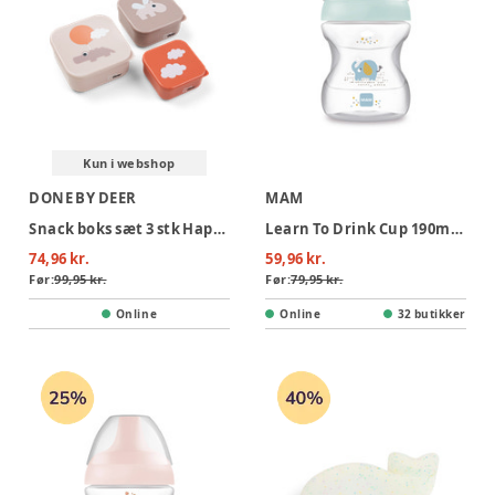
Kun i webshop
DONE BY DEER
MAM
Snack boks sæt 3 stk Happy clouds - Pudder
Learn To Drink Cup 190ml Blue
74,96 kr.
59,96 kr.
Før:
99,95 kr.
Før:
79,95 kr.
Online
Online
32 butikker