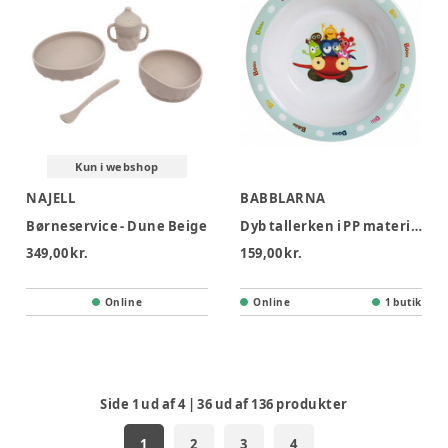
Kun i webshop
NAJELL
BABBLARNA
Børneservice - Dune Beige
Dyb tallerken i PP materiale
349,00 kr.
159,00 kr.
Online
Online
1 butik
Side
1
ud af
4
|
36
ud af
136
produkter
1
2
3
4