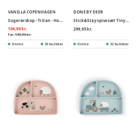
VANILLA COPENHAGEN
DONE BY DEER
Sugerørskop - Tritan - Honeybee - 300 ml
Stick&Stay spisesæt Tiny farm Sand
104,96 kr.
299,95 kr.
Før:
139,95 kr.
Online
30 butikker
Online
32 butikker