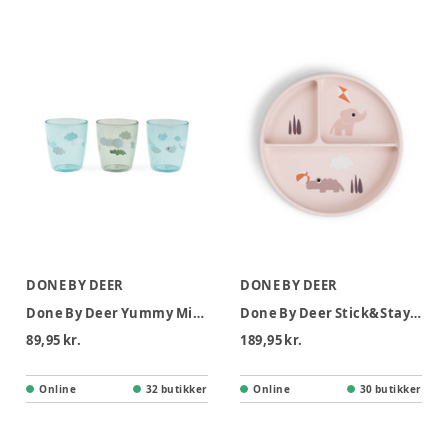
DONE BY DEER
DONE BY DEER
Done By Deer Yummy Mini Glas 3 stk - Happy Clouds Grøn
Done By Deer Stick&Stay Inddelt Tallerken - Playground Pudder
89,95 kr.
189,95 kr.
Online
32 butikker
Online
30 butikker