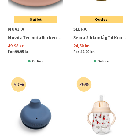
Outlet
Outlet
NUVITA
SEBRA
Nuvita Termotallerken Med Vandbeholder – Pink
Sebra Silikonlåg Til Kop - Wheat Yellow
49,98 kr.
24,50 kr.
Før:
99,95 kr.
Før:
49,00 kr.
Online
Online