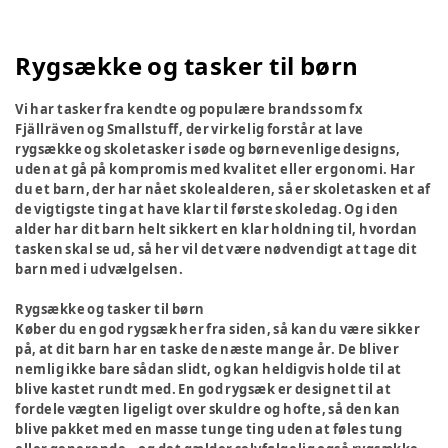
Rygsække og tasker til børn
Vi har tasker fra kendte og populære brands som fx
Fjällräven og Smallstuff, der virkelig forstår at lave
rygsække og skoletasker i søde og børnevenlige designs,
uden at gå på kompromis med kvalitet eller ergonomi. Har
du et barn, der har nået skolealderen, så er skoletasken et af
de vigtigste ting at have klar til første skoledag. Og i den
alder har dit barn helt sikkert en klar holdning til, hvordan
tasken skal se ud, så her vil det være nødvendigt at tage dit
barn med i udvælgelsen.
Rygsække og tasker til børn
Køber du en god rygsæk her fra siden, så kan du være sikker
på, at dit barn har en taske de næste mange år. De bliver
nemlig ikke bare sådan slidt, og kan heldigvis holde til at
blive kastet rundt med. En god rygsæk er designet til at
fordele vægten ligeligt over skuldre og hofte, så den kan
blive pakket med en masse tunge ting uden at føles tung