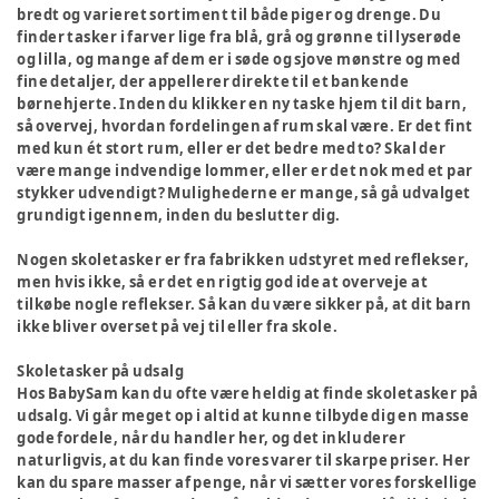
bredt og varieret sortiment til både piger og drenge. Du
finder tasker i farver lige fra blå, grå og grønne til lyserøde
og lilla, og mange af dem er i søde og sjove mønstre og med
fine detaljer, der appellerer direkte til et bankende
børnehjerte. Inden du klikker en ny taske hjem til dit barn,
så overvej, hvordan fordelingen af rum skal være. Er det fint
med kun ét stort rum, eller er det bedre med to? Skal der
være mange indvendige lommer, eller er det nok med et par
stykker udvendigt? Mulighederne er mange, så gå udvalget
grundigt igennem, inden du beslutter dig.
Nogen skoletasker er fra fabrikken udstyret med reflekser,
men hvis ikke, så er det en rigtig god ide at overveje at
tilkøbe nogle reflekser. Så kan du være sikker på, at dit barn
ikke bliver overset på vej til eller fra skole.
Skoletasker på udsalg
Hos BabySam kan du ofte være heldig at finde skoletasker på
udsalg. Vi går meget op i altid at kunne tilbyde dig en masse
gode fordele, når du handler her, og det inkluderer
naturligvis, at du kan finde vores varer til skarpe priser. Her
kan du spare masser af penge, når vi sætter vores forskellige