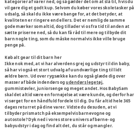
kategorier af varer ned, og så gælder det om at slå til, hvis du
vil gøre dig et godt kup. Selvom du køber vores skoletasker på
udsalg, så skal du ikke være bange for, at det betyder, at
kvaliteten er ringere end ellers. Det er nemlig de samme
gode mærker som altid, dog tillader vi os fra tid til anden at
sætte priserne ned, så du kan få råd til mere og tilbyde dit
barn nogle ting, som du måske normalvis ikke ville bruge
penge på.
Køb alt gear til dit barn her
Ikke nok med, at vi har alverdens grej og udstyr til din baby,
så har vi også et stort udvalg af uundværlige ting til lidt
ældre børn. Ud over rygsække kan du også glæde dig over
masser af både indendørs og
udendørs legetøj
,
gummistøvler, juniorsenge og meget andet. Hos BabySam
skal det altid være en fornøjelse at være kunde, og derfor har
vi sørget for en håndfuld fordele til dig. Du får altid hele 365
dages returret på dine varer. Vidste du desuden, at vi
tilbyder prismatch på eksempelvis barnevogne og
autostole? Dyk ned i vores store univers af børne- og
babyudstyr i dag og find alt det, du står og mangler.