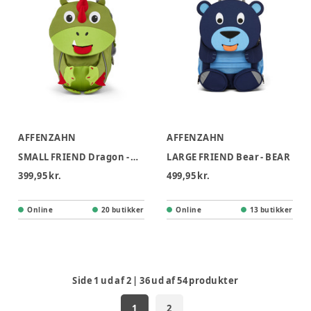
AFFENZAHN
AFFENZAHN
SMALL FRIEND Dragon - DRAGON
LARGE FRIEND Bear - BEAR
399,95 kr.
499,95 kr.
Online
20 butikker
Online
13 butikker
Side
1
ud af
2
|
36
ud af
54
produkter
1
2