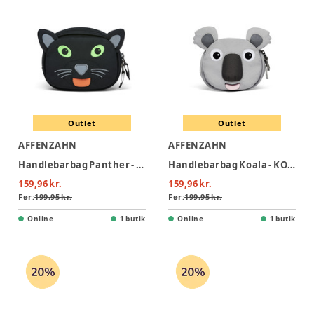
Outlet
Outlet
AFFENZAHN
AFFENZAHN
Handlebarbag Panther - PANTHER
Handlebarbag Koala - KOALA
159,96 kr.
159,96 kr.
Før:
199,95 kr.
Før:
199,95 kr.
Online
1 butik
Online
1 butik