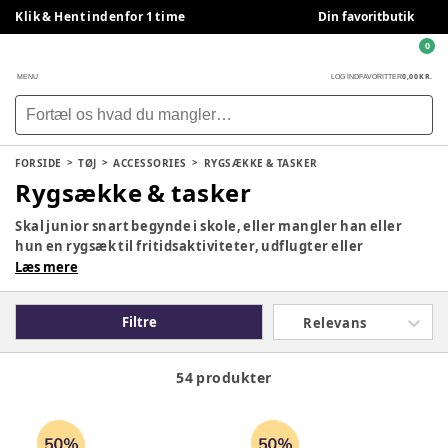
Klik & Hent indenfor 1 time
Din favoritbutik
0
0,00 KR.
MENU
LOG IND
FAVORITTER
FORSIDE
TØJ
ACCESSORIES
RYGSÆKKE & TASKER
Rygsække & tasker
Skal junior snart begynde i skole, eller mangler han eller
hun en rygsæk til fritidsaktiviteter, udflugter eller
overnatning hos bedsteforældrene, så finder du et stort
Læs mere
udvalg af rygsække og tasker til børn her på siden. Heri kan
der opbevares madpakker, drikkedunke, skolebøger, legetøj
Filtre
Relevans
og alt det, dit barn ellers har brug for at have med sig.
54 produkter