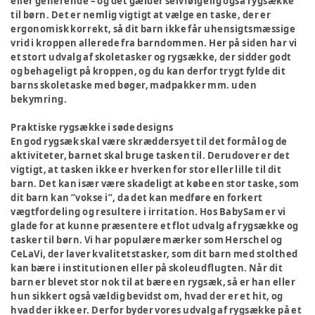
eller generende – og det gælder selvfølgelig også rygsække
til børn. Det er nemlig vigtigt at vælge en taske, der er
ergonomisk korrekt, så dit barn ikke får uhensigtsmæssige
vrid i kroppen allerede fra barndommen. Her på siden har vi
et stort udvalg af skoletasker og rygsække, der sidder godt
og behageligt på kroppen, og du kan derfor trygt fylde dit
barns skoletaske med bøger, madpakker mm. uden
bekymring.
Praktiske rygsække i søde designs
En god rygsæk skal være skræddersyet til det formål og de
aktiviteter, barnet skal bruge tasken til. Derudover er det
vigtigt, at tasken ikke er hverken for stor eller lille til dit
barn. Det kan især være skadeligt at købe en stor taske, som
dit barn kan ”vokse i”, da det kan medføre en forkert
vægtfordeling og resultere i irritation. Hos BabySam er vi
glade for at kunne præsentere et flot udvalg af rygsække og
tasker til børn. Vi har populære mærker som Herschel og
CeLaVi, der laver kvalitetstasker, som dit barn med stolthed
kan bære i institutionen eller på skoleudflugten. Når dit
barn er blevet stor nok til at bære en rygsæk, så er han eller
hun sikkert også vældig bevidst om, hvad der er et hit, og
hvad der ikke er. Derfor byder vores udvalg af rygsække på et