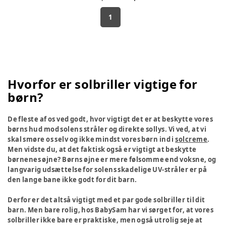
1
Hvorfor er solbriller vigtige for
børn?
De fleste af os ved godt, hvor vigtigt det er at beskytte vores
børns hud mod solens stråler og direkte sollys. Vi ved, at vi
skal smøre os selv og ikke mindst vores børn ind i
solcreme
.
Men vidste du, at det faktisk også er vigtigt at beskytte
børnenes øjne? Børns øjne er mere følsomme end voksne, og
langvarig udsættelse for solens skadelige UV-stråler er på
den lange bane ikke godt for dit barn.
Derfor er det altså vigtigt med et par gode solbriller til dit
barn. Men bare rolig, hos BabySam har vi sørget for, at vores
solbriller ikke bare er praktiske, men også utrolig seje at