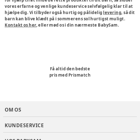
for hjælp til at finde de rette produkter til dit barn, så sidder
vores erfarne og venlige kundeservice selvfølgelig klar til at
hjælpe dig. Vi tilbyder også hurtig og pålidelig
levering
, så dit
barn kan blive klædt på i sommerens sol hurtigst muligt.
Kontakt os her
, eller mød os i din nærmeste BabySam.
Få altid den bedste
pris med Prismatch
OM OS
KUNDESERVICE