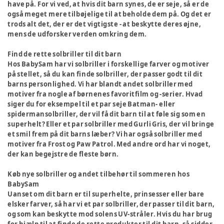
have på. For vi ved, at hvis dit barn synes, de er seje, så er de
også meget mere tilbøjelige til at beholde dem på. Og det er
trods alt det, der er det vigtigste - at beskytte deres øjne,
mens de udforsker verden omkring dem.
Find de rette solbriller til dit barn
Hos BabySam har vi solbriller i forskellige farver og motiver
på stellet, så du kan finde solbriller, der passer godt til dit
barns personlighed. Vi har blandt andet solbriller med
motiver fra nogle af børnenes favoritfilm og -serier. Hvad
siger du for eksempel til et par seje Batman- eller
spidermansolbriller, der vil få dit barn til at føle sig som en
superhelt? Eller et par solbriller med Gurli Gris, der vil bringe
et smil frem på dit barns læber? Vi har også solbriller med
motiver fra Frost og Paw Patrol. Med andre ord har vi noget,
der kan begejstre de fleste børn.
Køb nye solbriller og andet tilbehør til sommeren hos
BabySam
Uanset om dit barn er til superhelte, prinsesser eller bare
elsker farver, så har vi et par solbriller, der passer til dit barn,
og som kan beskytte mod solens UV-stråler. Hvis du har brug