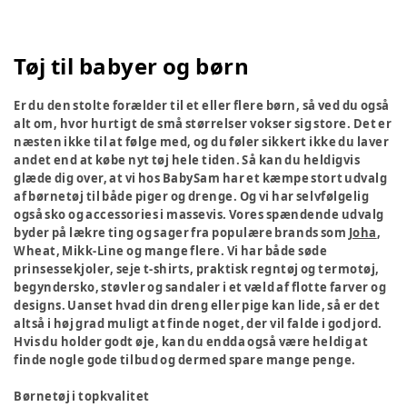
Tøj til babyer og børn
Er du den stolte forælder til et eller flere børn, så ved du også
alt om, hvor hurtigt de små størrelser vokser sig store. Det er
næsten ikke til at følge med, og du føler sikkert ikke du laver
andet end at købe nyt tøj hele tiden. Så kan du heldigvis
glæde dig over, at vi hos BabySam har et kæmpe stort udvalg
af børnetøj til både piger og drenge. Og vi har selvfølgelig
også sko og accessories i massevis. Vores spændende udvalg
byder på lækre ting og sager fra populære brands som
Joha
,
Wheat, Mikk-Line og mange flere. Vi har både søde
prinsessekjoler, seje t-shirts, praktisk regntøj og termotøj,
begyndersko, støvler og sandaler i et væld af flotte farver og
designs. Uanset hvad din dreng eller pige kan lide, så er det
altså i høj grad muligt at finde noget, der vil falde i god jord.
Hvis du holder godt øje, kan du endda også være heldig at
finde nogle gode tilbud og dermed spare mange penge.
Børnetøj i topkvalitet