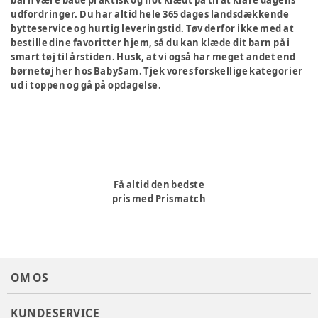
barn være både praktisk og flot klædt på til at klare dagens
udfordringer. Du har altid hele 365 dages landsdækkende
bytteservice og hurtig leveringstid. Tøv derfor ikke med at
bestille dine favoritter hjem, så du kan klæde dit barn på i
smart tøj til årstiden. Husk, at vi også har meget andet end
børnetøj her hos BabySam. Tjek vores forskellige kategorier
ud i toppen og gå på opdagelse.
Få altid den bedste
pris med Prismatch
OM OS
KUNDESERVICE