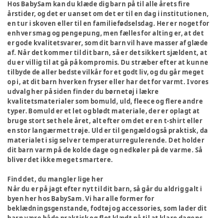
Hos BabySam kan du klæde dig barn på til alle årets fire
årstider, og det er uanset om det er til en dag i institutionen,
en tur i skoven eller til en familiefødselsdag. Her er noget for
enhver smag og pengepung, men fælles for alting er, at det
er gode kvalitetsvarer, som dit barn vil have masser af glæde
af. Når det kommer til dit barn, så er det sikkert sjældent, at
du er villig til at gå på kompromis. Du stræber efter at kunne
tilbyde de aller bedste vilkår for et godt liv, og du går meget
op i, at dit barn hverken fryser eller har det for varmt. I vores
udvalg her på siden finder du børnetøj i lækre
kvalitetsmaterialer som bomuld, uld, fleece og flere andre
typer. Bomuld er et let og blødt materiale, der er oplagt at
bruge stort set hele året, alt efter om det er en t-shirt eller
en stor langærmet trøje. Uld er til gengæld også praktisk, da
materialet i sig selv er temperaturregulerende. Det holder
dit barn varm på de kolde dage og nedkøler på de varme. Så
bliver det ikke meget smartere.
Find det, du mangler lige her
Når du er på jagt efter nyt til dit barn, så går du aldrig galt i
byen her hos BabySam. Vi har alle former for
beklædningsgenstande, fodtøj og accessories, som lader dit