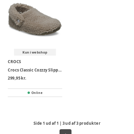
Kun i webshop
CROCS
Crocs Classic Cozzzy Slipper K - Mushroom
299,95 kr.
Online
Side
1
ud af
1
|
3
ud af
3
produkter