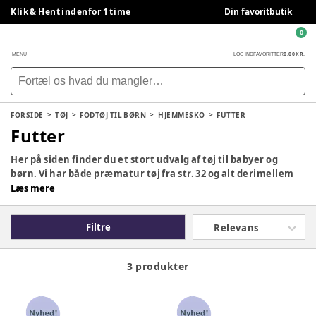
Klik & Hent indenfor 1 time
Din favoritbutik
0
0,00 KR.
MENU
LOG IND
FAVORITTER
FORSIDE
TØJ
FODTØJ TIL BØRN
HJEMMESKO
FUTTER
Futter
Her på siden finder du et stort udvalg af tøj til babyer og
børn. Vi har både præmatur tøj fra str. 32 og alt derimellem
helt op til str. 140. Uanset om I er på udkig efter kjoler, bluser,
Læs mere
bukser, regntøj/termotøj, uldtøj, bodyer og heldragter eller
noget helt andet, så kan I uden tvivl finde tøj der passer til
Filtre
Relevans
lige netop jeres stil og behov. Hos BabySam har vi bl.a.
mærker som Lil' Atelier, Joha, Wheat, hummel og mange
mange flere!
3 produkter