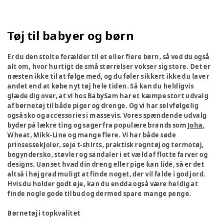
Tøj til babyer og børn
Er du den stolte forælder til et eller flere børn, så ved du også
alt om, hvor hurtigt de små størrelser vokser sig store. Det er
næsten ikke til at følge med, og du føler sikkert ikke du laver
andet end at købe nyt tøj hele tiden. Så kan du heldigvis
glæde dig over, at vi hos BabySam har et kæmpe stort udvalg
af børnetøj til både piger og drenge. Og vi har selvfølgelig
også sko og accessories i massevis. Vores spændende udvalg
byder på lækre ting og sager fra populære brands som
Joha
,
Wheat, Mikk-Line og mange flere. Vi har både søde
prinsessekjoler, seje t-shirts, praktisk regntøj og termotøj,
begyndersko, støvler og sandaler i et væld af flotte farver og
designs. Uanset hvad din dreng eller pige kan lide, så er det
altså i høj grad muligt at finde noget, der vil falde i god jord.
Hvis du holder godt øje, kan du endda også være heldig at
finde nogle gode tilbud og dermed spare mange penge.
Børnetøj i topkvalitet