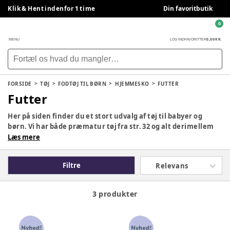
Klik & Hent indenfor 1 time
Din favoritbutik
0
0,00 KR.
MENU
LOG IND
FAVORITTER
FORSIDE
TØJ
FODTØJ TIL BØRN
HJEMMESKO
FUTTER
Futter
Her på siden finder du et stort udvalg af tøj til babyer og
børn. Vi har både præmatur tøj fra str. 32 og alt derimellem
helt op til str. 140. Uanset om I er på udkig efter kjoler, bluser,
Læs mere
bukser, regntøj/termotøj, uldtøj, bodyer og heldragter eller
noget helt andet, så kan I uden tvivl finde tøj der passer til
Filtre
Relevans
lige netop jeres stil og behov. Hos BabySam har vi bl.a.
mærker som Lil' Atelier, Joha, Wheat, hummel og mange
mange flere!
3 produkter