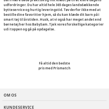
barn være både praktisk og flot klædt på til at klare dagens
udfordringer. Du har altid hele 365 dages landsdækkende
bytteservice og hurtig leveringstid. Tøv derfor ikke med at
bestille dine favoritter hjem, så du kan klæde dit barn på i
smart tøj til årstiden. Husk, at vi også har meget andet end
børnetøj her hos BabySam. Tjek vores forskellige kategorier
ud i toppen og gå på opdagelse.
Få altid den bedste
pris med Prismatch
OM OS
KUNDESERVICE