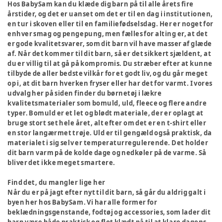
Hos BabySam kan du klæde dig barn på til alle årets fire
årstider, og det er uanset om det er til en dag i institutionen,
en tur i skoven eller til en familiefødselsdag. Her er noget for
enhver smag og pengepung, men fælles for alting er, at det
er gode kvalitetsvarer, som dit barn vil have masser af glæde
af. Når det kommer til dit barn, så er det sikkert sjældent, at
du er villig til at gå på kompromis. Du stræber efter at kunne
tilbyde de aller bedste vilkår for et godt liv, og du går meget
op i, at dit barn hverken fryser eller har det for varmt. I vores
udvalg her på siden finder du børnetøj i lækre
kvalitetsmaterialer som bomuld, uld, fleece og flere andre
typer. Bomuld er et let og blødt materiale, der er oplagt at
bruge stort set hele året, alt efter om det er en t-shirt eller
en stor langærmet trøje. Uld er til gengæld også praktisk, da
materialet i sig selv er temperaturregulerende. Det holder
dit barn varm på de kolde dage og nedkøler på de varme. Så
bliver det ikke meget smartere.
Find det, du mangler lige her
Når du er på jagt efter nyt til dit barn, så går du aldrig galt i
byen her hos BabySam. Vi har alle former for
beklædningsgenstande, fodtøj og accessories, som lader dit