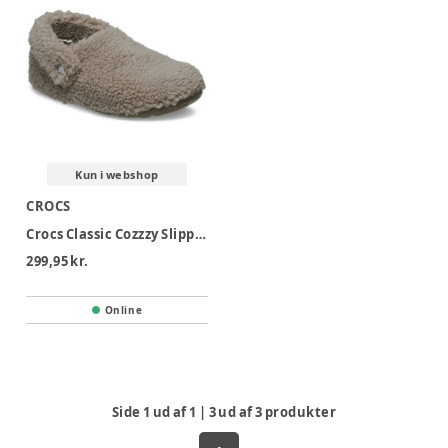
Kun i webshop
CROCS
Crocs Classic Cozzzy Slipper K - Mushroom
299,95 kr.
Online
Side
1
ud af
1
|
3
ud af
3
produkter