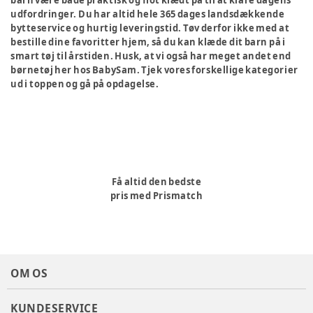
barn være både praktisk og flot klædt på til at klare dagens
udfordringer. Du har altid hele 365 dages landsdækkende
bytteservice og hurtig leveringstid. Tøv derfor ikke med at
bestille dine favoritter hjem, så du kan klæde dit barn på i
smart tøj til årstiden. Husk, at vi også har meget andet end
børnetøj her hos BabySam. Tjek vores forskellige kategorier
ud i toppen og gå på opdagelse.
Få altid den bedste
pris med Prismatch
OM OS
KUNDESERVICE