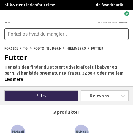
Klik & Hent indenfor 1 time
Din favoritbutik
0
0,00 KR.
MENU
LOG IND
FAVORITTER
FORSIDE
TØJ
FODTØJ TIL BØRN
HJEMMESKO
FUTTER
Futter
Her på siden finder du et stort udvalg af tøj til babyer og
børn. Vi har både præmatur tøj fra str. 32 og alt derimellem
helt op til str. 140. Uanset om I er på udkig efter kjoler, bluser,
Læs mere
bukser, regntøj/termotøj, uldtøj, bodyer og heldragter eller
noget helt andet, så kan I uden tvivl finde tøj der passer til
Filtre
Relevans
lige netop jeres stil og behov. Hos BabySam har vi bl.a.
mærker som Lil' Atelier, Joha, Wheat, hummel og mange
mange flere!
3 produkter