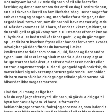
Hos BabySam kan du klæde dig barn på til alle årets fire
årstider, og det er uanset om det er til en dag i institutionen,
en tur i skoven eller til en familiefødselsdag. Her er noget for
enhver smag og pengepung, men fælles for alting er, at det
er gode kvalitetsvarer, som dit barn vil have masser af glæde
af. Når det kommer til dit barn, så er det sikkert sjældent, at
du er villig til at gå på kompromis. Du stræber efter at kunne
tilbyde de aller bedste vilkår for et godt liv, og du går meget
op i, at dit barn hverken fryser eller har det for varmt. I vores
udvalg her på siden finder du børnetøj i lækre
kvalitetsmaterialer som bomuld, uld, fleece og flere andre
typer. Bomuld er et let og blødt materiale, der er oplagt at
bruge stort set hele året, alt efter om det er en t-shirt eller
en stor langærmet trøje. Uld er til gengæld også praktisk, da
materialet i sig selv er temperaturregulerende. Det holder
dit barn varm på de kolde dage og nedkøler på de varme. Så
bliver det ikke meget smartere.
Find det, du mangler lige her
Når du er på jagt efter nyt til dit barn, så går du aldrig galt i
byen her hos BabySam. Vi har alle former for
beklædningsgenstande, fodtøj og accessories, som lader dit