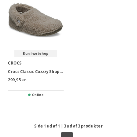
Kun i webshop
CROCS
Crocs Classic Cozzzy Slipper K - Mushroom
299,95 kr.
Online
Side
1
ud af
1
|
3
ud af
3
produkter