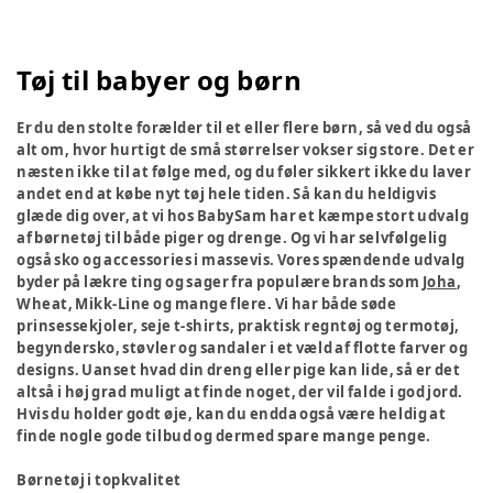
Tøj til babyer og børn
Er du den stolte forælder til et eller flere børn, så ved du også
alt om, hvor hurtigt de små størrelser vokser sig store. Det er
næsten ikke til at følge med, og du føler sikkert ikke du laver
andet end at købe nyt tøj hele tiden. Så kan du heldigvis
glæde dig over, at vi hos BabySam har et kæmpe stort udvalg
af børnetøj til både piger og drenge. Og vi har selvfølgelig
også sko og accessories i massevis. Vores spændende udvalg
byder på lækre ting og sager fra populære brands som
Joha
,
Wheat, Mikk-Line og mange flere. Vi har både søde
prinsessekjoler, seje t-shirts, praktisk regntøj og termotøj,
begyndersko, støvler og sandaler i et væld af flotte farver og
designs. Uanset hvad din dreng eller pige kan lide, så er det
altså i høj grad muligt at finde noget, der vil falde i god jord.
Hvis du holder godt øje, kan du endda også være heldig at
finde nogle gode tilbud og dermed spare mange penge.
Børnetøj i topkvalitet