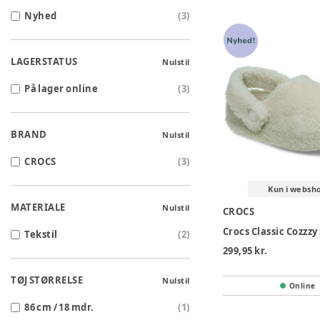
Nyhed
(
3
)
LAGERSTATUS
Nulstil
På lager online
(
3
)
BRAND
Nulstil
CROCS
(
3
)
Kun i websh
MATERIALE
Nulstil
CROCS
Tekstil
(
2
)
299,95 kr.
TØJ STØRRELSE
Nulstil
Online
86 cm / 18 mdr.
(
1
)