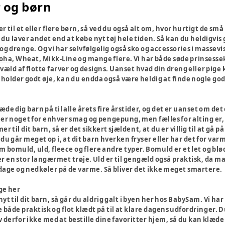
r og børn
r til et eller flere børn, så ved du også alt om, hvor hurtigt de små
e du laver andet end at købe nyt tøj hele tiden. Så kan du heldigvi
 og drenge. Og vi har selvfølgelig også sko og accessories i masse
Joha
, Wheat, Mikk-Line og mange flere. Vi har både søde prinsessek
 væld af flotte farver og designs. Uanset hvad din dreng eller pige ka
 du holder godt øje, kan du endda også være heldig at finde nogle 
 dig barn på til alle årets fire årstider, og det er uanset om det er
er noget for enhver smag og pengepung, men fælles for alting er, a
r til dit barn, så er det sikkert sjældent, at du er villig til at gå
og du går meget op i, at dit barn hverken fryser eller har det for va
 bomuld, uld, fleece og flere andre typer. Bomuld er et let og blødt
ler en stor langærmet trøje. Uld er til gengæld også praktisk, da m
dage og nedkøler på de varme. Så bliver det ikke meget smartere.
ge her
 nyt til dit barn, så går du aldrig galt i byen her hos BabySam. Vi 
 både praktisk og flot klædt på til at klare dagens udfordringer.
v derfor ikke med at bestille dine favoritter hjem, så du kan klæde d