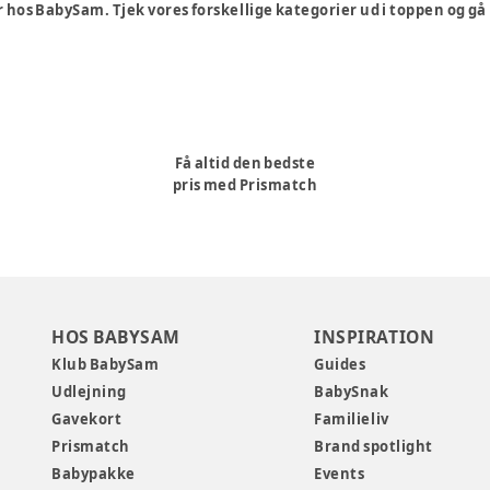
 hos BabySam. Tjek vores forskellige kategorier ud i toppen og gå
Få altid den bedste
pris med Prismatch
HOS BABYSAM
INSPIRATION
Klub BabySam
Guides
Udlejning
BabySnak
Gavekort
Familieliv
Prismatch
Brand spotlight
Babypakke
Events