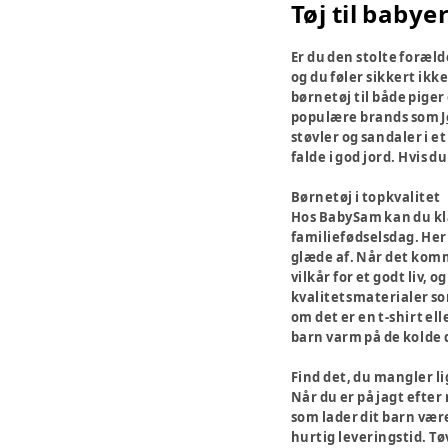
Tøj til babye
Er du den stolte forælde
og du føler sikkert ikk
børnetøj til både piger
populære brands som
støvler og sandaler i et
falde i god jord. Hvis
Børnetøj i topkvalitet
Hos BabySam kan du klæde
familiefødselsdag. Her 
glæde af. Når det komme
vilkår for et godt liv, 
kvalitetsmaterialer som
om det er en t-shirt el
barn varm på de kolde 
Find det, du mangler li
Når du er på jagt efter
som lader dit barn være
hurtig leveringstid. Tø