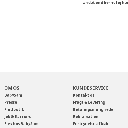
andet end børnetøj her
OM OS
KUNDESERVICE
BabySam
Kontakt os
Presse
Fragt & Levering
Find butik
Betalingsmuligheder
Job & Karriere
Reklamation
Elev hos BabySam
Fortrydelse af køb