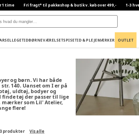
r 1 time
Fri fragt* til pakkeshop & butik v. køb over 499,-
1-3 hv
BARSEL
LEGETID
BØRNEVÆRELSET
SPISETID & PLEJE
MÆRKER
OUTLET
abyer og børn. Vi har både
 str. 140. Uanset om I er på
otøj, uldtøj, bodyer og
finde tøj der passer til lige
. mærker som Lil' Atelier,
nge flere!
3
produkter
Vis alle