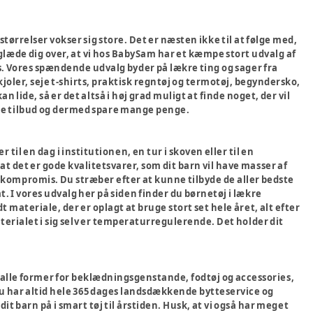
 størrelser vokser sig store. Det er næsten ikke til at følge med,
s glæde dig over, at vi hos BabySam har et kæmpe stort udvalg af
vis. Vores spændende udvalg byder på lækre ting og sager fra
joler, seje t-shirts, praktisk regntøj og termotøj, begyndersko,
n lide, så er det altså i høj grad muligt at finde noget, der vil
gode tilbud og dermed spare mange penge.
 til en dag i institutionen, en tur i skoven eller til en
t det er gode kvalitetsvarer, som dit barn vil have masser af
 på kompromis. Du stræber efter at kunne tilbyde de aller bedste
rmt. I vores udvalg her på siden finder du børnetøj i lækre
 materiale, der er oplagt at bruge stort set hele året, alt efter
aterialet i sig selv er temperaturregulerende. Det holder dit
har alle former for beklædningsgenstande, fodtøj og accessories,
 Du har altid hele 365 dages landsdækkende bytteservice og
it barn på i smart tøj til årstiden. Husk, at vi også har meget