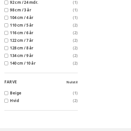
92 cm / 24 mdr.
(
1
)
98 cm / 3 år
(
1
)
104 cm / 4 år
(
1
)
110 cm / 5 år
(
2
)
116 cm / 6 år
(
2
)
122 cm / 7 år
(
2
)
128 cm / 8 år
(
2
)
134 cm / 9 år
(
2
)
140 cm / 10 år
(
2
)
FARVE
Nulstil
Beige
(
1
)
Hvid
(
2
)