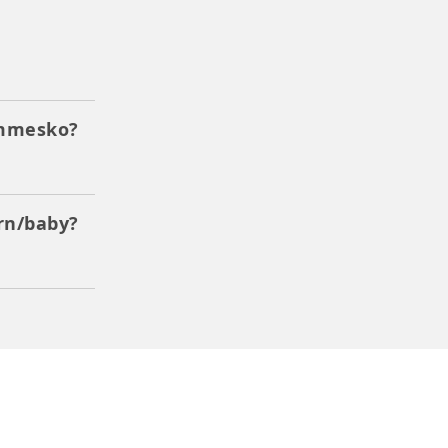
emmesko?
rn/baby?