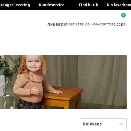
erdages levering
Kundeservice
Find butik
Din favoritbu
0
FIND BUTIK
0,00 KR.
SIDST SETE
LOG IND
FAVORITTER
Relevans