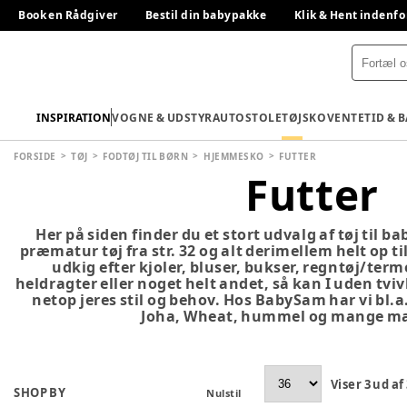
Book en Rådgiver
Bestil din babypakke
Klik & Hent indenfo
INSPIRATION
VOGNE & UDSTYR
AUTOSTOLE
TØJ
SKO
VENTETID & 
FORSIDE
TØJ
FODTØJ TIL BØRN
HJEMMESKO
FUTTER
Futter
Her på siden finder du et stort udvalg af tøj til b
præmatur tøj fra str. 32 og alt derimellem helt op til
udkig efter kjoler, bluser, bukser, regntøj/term
heldragter eller noget helt andet, så kan I uden tvivl 
netop jeres stil og behov. Hos BabySam har vi bl.a
Joha, Wheat, hummel og mange ma
Viser
3
ud af
SHOP BY
Nulstil