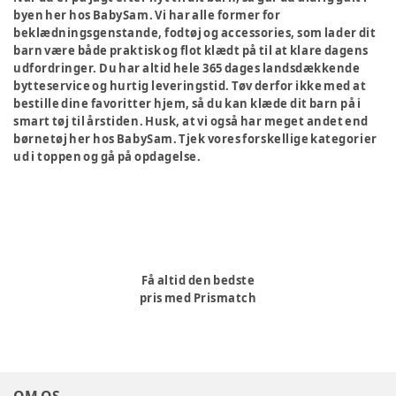
byen her hos BabySam. Vi har alle former for
beklædningsgenstande, fodtøj og accessories, som lader dit
barn være både praktisk og flot klædt på til at klare dagens
udfordringer. Du har altid hele 365 dages landsdækkende
bytteservice og hurtig leveringstid. Tøv derfor ikke med at
bestille dine favoritter hjem, så du kan klæde dit barn på i
smart tøj til årstiden. Husk, at vi også har meget andet end
børnetøj her hos BabySam. Tjek vores forskellige kategorier
ud i toppen og gå på opdagelse.
Få altid den bedste
pris med Prismatch