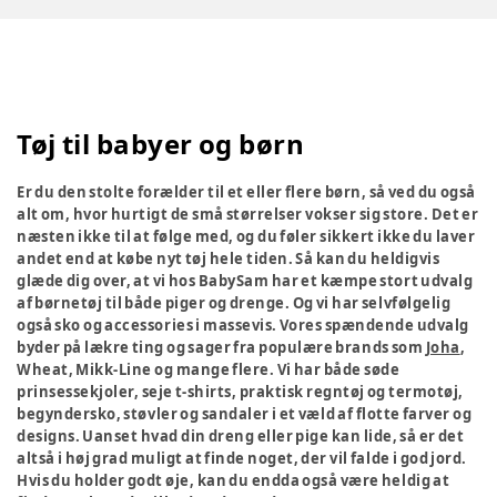
Tøj til babyer og børn
Er du den stolte forælder til et eller flere børn, så ved du også
alt om, hvor hurtigt de små størrelser vokser sig store. Det er
næsten ikke til at følge med, og du føler sikkert ikke du laver
andet end at købe nyt tøj hele tiden. Så kan du heldigvis
glæde dig over, at vi hos BabySam har et kæmpe stort udvalg
af børnetøj til både piger og drenge. Og vi har selvfølgelig
også sko og accessories i massevis. Vores spændende udvalg
byder på lækre ting og sager fra populære brands som
Joha
,
Wheat, Mikk-Line og mange flere. Vi har både søde
prinsessekjoler, seje t-shirts, praktisk regntøj og termotøj,
begyndersko, støvler og sandaler i et væld af flotte farver og
designs. Uanset hvad din dreng eller pige kan lide, så er det
altså i høj grad muligt at finde noget, der vil falde i god jord.
Hvis du holder godt øje, kan du endda også være heldig at