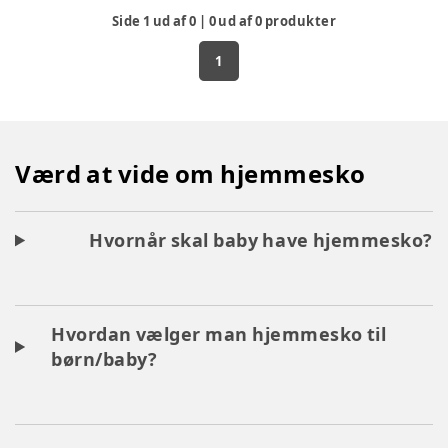
Side
1
ud af
0
|
0
ud af
0
produkter
1
Værd at vide om hjemmesko
Hvornår skal baby have hjemmesko?
Hvordan vælger man hjemmesko til
børn/baby?