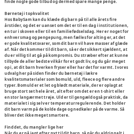
finde nogle gode tilbud og dermed spare mange penge.
Børnetøj i topkvalitet
Hos BabySam kan du klæde dig barn på til alle årets fire
årstider, og det er uanset om det er til en dag i institutionen,
en tur i skoven eller til en familiefødselsdag. Her er noget for
enhver smag og pengepung, men fælles for alting er, at det
er gode kvalitetsvarer, som dit barn vil have masser af glæde
af. Når det kommer til dit barn, så er det sikkert sjældent, at
du er villig til at gå på kompromis. Du stræber efter at kunne
tilbyde de aller bedste vilkår for et godt liv, og du går meget
op i, at dit barn hverken fryser eller har det for varmt. I vores
udvalg her på siden finder du børnetøj i lækre
kvalitetsmaterialer som bomuld, uld, fleece og flere andre
typer. Bomuld er et let og blødt materiale, der er oplagt at
bruge stort set hele året, alt efter om det er en t-shirt eller
en stor langærmet trøje. Uld er til gengæld også praktisk, da
materialet i sig selv er temperaturregulerende. Det holder
dit barn varm på de kolde dage og nedkøler på de varme. Så
bliver det ikke meget smartere.
Find det, du mangler lige her
Når du er på jagt efter nyt til dit barn, så går du aldrig galt i