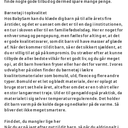
finde nogle gode tilbud og dermed spare mange penge.
Børnetøj i topkvalitet
Hos BabySam kan du klæde dig barn på til alle årets fire
årstider, og det er uanset om det er til en dag i institutionen,
en tur i skoven eller til en familiefødselsdag. Her er noget for
enhver smag og pengepung, men fælles for alting er, at det
er gode kvalitetsvarer, som dit barn vil have masser af glæde
af. Når det kommer til dit barn, så er det sikkert sjældent, at
du er villig til at gå på kompromis. Du stræber efter at kunne
tilbyde de aller bedste vilkår for et godt liv, og du går meget
op i, at dit barn hverken fryser eller har det for varmt. I vores
udvalg her på siden finder du børnetøj i lækre
kvalitetsmaterialer som bomuld, uld, fleece og flere andre
typer. Bomuld er et let og blødt materiale, der er oplagt at
bruge stort set hele året, alt efter om det er en t-shirt eller
en stor langærmet trøje. Uld er til gengæld også praktisk, da
materialet i sig selv er temperaturregulerende. Det holder
dit barn varm på de kolde dage og nedkøler på de varme. Så
bliver det ikke meget smartere.
Find det, du mangler lige her
Når du er på jagt efter nyt til dit barn, så går du aldrig galt i