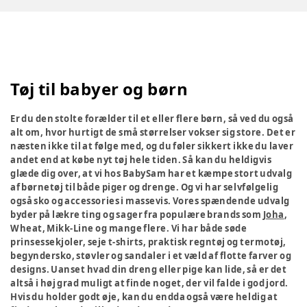
Tøj til babyer og børn
Er du den stolte forælder til et eller flere børn, så ved du også
alt om, hvor hurtigt de små størrelser vokser sig store. Det er
næsten ikke til at følge med, og du føler sikkert ikke du laver
andet end at købe nyt tøj hele tiden. Så kan du heldigvis
glæde dig over, at vi hos BabySam har et kæmpe stort udvalg
af børnetøj til både piger og drenge. Og vi har selvfølgelig
også sko og accessories i massevis. Vores spændende udvalg
byder på lækre ting og sager fra populære brands som
Joha
,
Wheat, Mikk-Line og mange flere. Vi har både søde
prinsessekjoler, seje t-shirts, praktisk regntøj og termotøj,
begyndersko, støvler og sandaler i et væld af flotte farver og
designs. Uanset hvad din dreng eller pige kan lide, så er det
altså i høj grad muligt at finde noget, der vil falde i god jord.
Hvis du holder godt øje, kan du endda også være heldig at