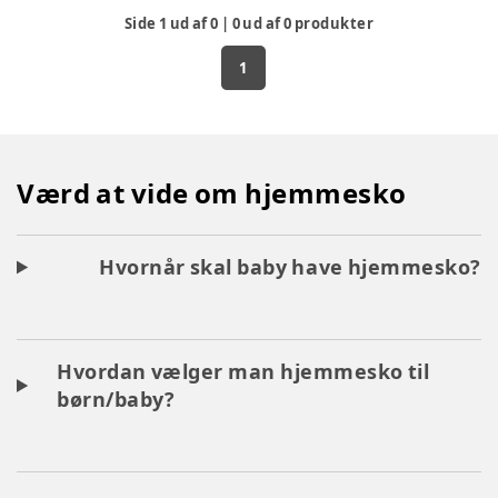
Side
1
ud af
0
|
0
ud af
0
produkter
1
Værd at vide om hjemmesko
Hvornår skal baby have hjemmesko?
Hvordan vælger man hjemmesko til
børn/baby?