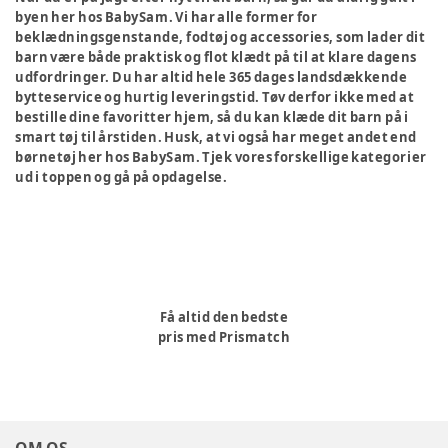
byen her hos BabySam. Vi har alle former for
beklædningsgenstande, fodtøj og accessories, som lader dit
barn være både praktisk og flot klædt på til at klare dagens
udfordringer. Du har altid hele 365 dages landsdækkende
bytteservice og hurtig leveringstid. Tøv derfor ikke med at
bestille dine favoritter hjem, så du kan klæde dit barn på i
smart tøj til årstiden. Husk, at vi også har meget andet end
børnetøj her hos BabySam. Tjek vores forskellige kategorier
ud i toppen og gå på opdagelse.
Få altid den bedste
pris med Prismatch