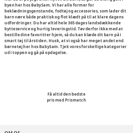
byen her hos BabySam. Vi har alle former for
beklædningsgenstande, fodtøj og accessories, som lader dit
barn være både praktisk og flot klædt på til at klare dagens
udfordringer. Du har altid hele 365 dages landsdækkende
bytteservice og hurtig leveringstid. Tøv derfor ikke med at
bestille dine favoritter hjem, så du kan klæde dit barn på i
smart tøj til årstiden. Husk, at vi også har meget andet end
børnetøj her hos BabySam. Tjek vores forskellige kategorier
ud i toppen og gå på opdagelse.
Få altid den bedste
pris med Prismatch