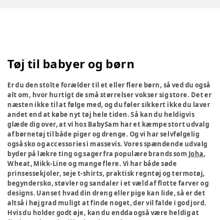
Tøj til babyer og børn
Er du den stolte forælder til et eller flere børn, så ved du også
alt om, hvor hurtigt de små størrelser vokser sig store. Det er
næsten ikke til at følge med, og du føler sikkert ikke du laver
andet end at købe nyt tøj hele tiden. Så kan du heldigvis
glæde dig over, at vi hos BabySam har et kæmpe stort udvalg
af børnetøj til både piger og drenge. Og vi har selvfølgelig
også sko og accessories i massevis. Vores spændende udvalg
byder på lækre ting og sager fra populære brands som
Joha
,
Wheat, Mikk-Line og mange flere. Vi har både søde
prinsessekjoler, seje t-shirts, praktisk regntøj og termotøj,
begyndersko, støvler og sandaler i et væld af flotte farver og
designs. Uanset hvad din dreng eller pige kan lide, så er det
altså i høj grad muligt at finde noget, der vil falde i god jord.
Hvis du holder godt øje, kan du endda også være heldig at