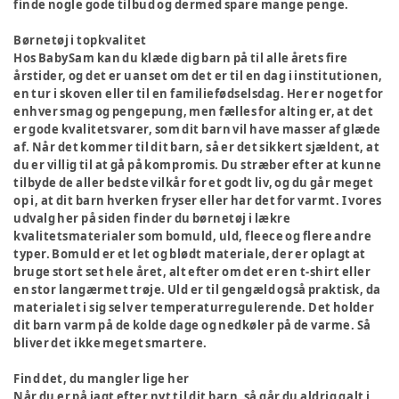
finde nogle gode tilbud og dermed spare mange penge.
Børnetøj i topkvalitet
Hos BabySam kan du klæde dig barn på til alle årets fire
årstider, og det er uanset om det er til en dag i institutionen,
en tur i skoven eller til en familiefødselsdag. Her er noget for
enhver smag og pengepung, men fælles for alting er, at det
er gode kvalitetsvarer, som dit barn vil have masser af glæde
af. Når det kommer til dit barn, så er det sikkert sjældent, at
du er villig til at gå på kompromis. Du stræber efter at kunne
tilbyde de aller bedste vilkår for et godt liv, og du går meget
op i, at dit barn hverken fryser eller har det for varmt. I vores
udvalg her på siden finder du børnetøj i lækre
kvalitetsmaterialer som bomuld, uld, fleece og flere andre
typer. Bomuld er et let og blødt materiale, der er oplagt at
bruge stort set hele året, alt efter om det er en t-shirt eller
en stor langærmet trøje. Uld er til gengæld også praktisk, da
materialet i sig selv er temperaturregulerende. Det holder
dit barn varm på de kolde dage og nedkøler på de varme. Så
bliver det ikke meget smartere.
Find det, du mangler lige her
Når du er på jagt efter nyt til dit barn, så går du aldrig galt i