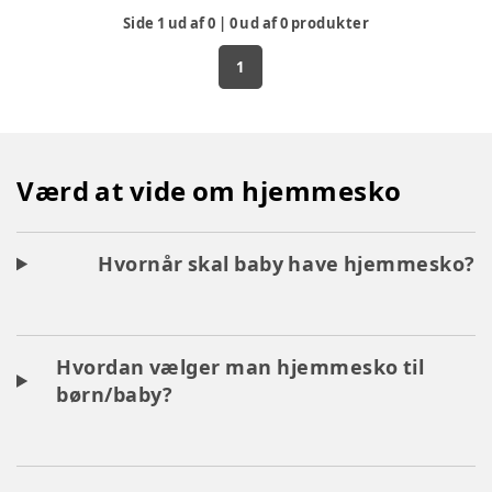
Side
1
ud af
0
|
0
ud af
0
produkter
1
Værd at vide om hjemmesko
Hvornår skal baby have hjemmesko?
Hvordan vælger man hjemmesko til
børn/baby?