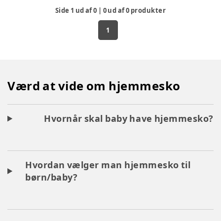
Side
1
ud af
0
|
0
ud af
0
produkter
1
Værd at vide om hjemmesko
Hvornår skal baby have hjemmesko?
Hvordan vælger man hjemmesko til
børn/baby?