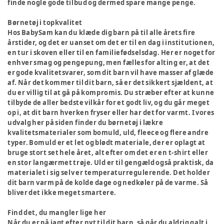
finde nogle gode tilbud og dermed spare mange penge.
Børnetøj i topkvalitet
Hos BabySam kan du klæde dig barn på til alle årets fire
årstider, og det er uanset om det er til en dag i institutionen,
en tur i skoven eller til en familiefødselsdag. Her er noget for
enhver smag og pengepung, men fælles for alting er, at det
er gode kvalitetsvarer, som dit barn vil have masser af glæde
af. Når det kommer til dit barn, så er det sikkert sjældent, at
du er villig til at gå på kompromis. Du stræber efter at kunne
tilbyde de aller bedste vilkår for et godt liv, og du går meget
op i, at dit barn hverken fryser eller har det for varmt. I vores
udvalg her på siden finder du børnetøj i lækre
kvalitetsmaterialer som bomuld, uld, fleece og flere andre
typer. Bomuld er et let og blødt materiale, der er oplagt at
bruge stort set hele året, alt efter om det er en t-shirt eller
en stor langærmet trøje. Uld er til gengæld også praktisk, da
materialet i sig selv er temperaturregulerende. Det holder
dit barn varm på de kolde dage og nedkøler på de varme. Så
bliver det ikke meget smartere.
Find det, du mangler lige her
Når du er på jagt efter nyt til dit barn, så går du aldrig galt i