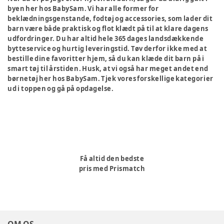
byen her hos BabySam. Vi har alle former for
beklædningsgenstande, fodtøj og accessories, som lader dit
barn være både praktisk og flot klædt på til at klare dagens
udfordringer. Du har altid hele 365 dages landsdækkende
bytteservice og hurtig leveringstid. Tøv derfor ikke med at
bestille dine favoritter hjem, så du kan klæde dit barn på i
smart tøj til årstiden. Husk, at vi også har meget andet end
børnetøj her hos BabySam. Tjek vores forskellige kategorier
ud i toppen og gå på opdagelse.
Få altid den bedste
pris med Prismatch