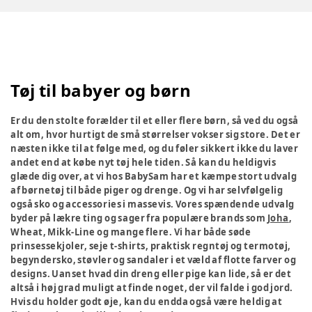
Tøj til babyer og børn
Er du den stolte forælder til et eller flere børn, så ved du også
alt om, hvor hurtigt de små størrelser vokser sig store. Det er
næsten ikke til at følge med, og du føler sikkert ikke du laver
andet end at købe nyt tøj hele tiden. Så kan du heldigvis
glæde dig over, at vi hos BabySam har et kæmpe stort udvalg
af børnetøj til både piger og drenge. Og vi har selvfølgelig
også sko og accessories i massevis. Vores spændende udvalg
byder på lækre ting og sager fra populære brands som
Joha
,
Wheat, Mikk-Line og mange flere. Vi har både søde
prinsessekjoler, seje t-shirts, praktisk regntøj og termotøj,
begyndersko, støvler og sandaler i et væld af flotte farver og
designs. Uanset hvad din dreng eller pige kan lide, så er det
altså i høj grad muligt at finde noget, der vil falde i god jord.
Hvis du holder godt øje, kan du endda også være heldig at