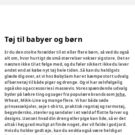
Tøj til babyer og børn
Er du den stolte forælder til et eller flere børn, så ved du også
alt om, hvor hurtigt de små størrelser vokser sig store. Det er
næsten ikke til at følge med, og du føler sikkert ikke du laver
andet end at købe nyt tøj hele tiden. Så kan du heldigvis
glæde dig over, at vi hos BabySam har et kæmpe stort udvalg
af børnetøj til både piger og drenge. Og vi har selvfølgelig
også sko og accessories i massevis. Vores spændende udvalg
byder på lækre ting og sager fra populære brands som
Joha
,
Wheat, Mikk-Line og mange flere. Vi har både søde
prinsessekjoler, seje t-shirts, praktisk regntøj og termotøj,
begyndersko, støvler og sandaler i et væld af flotte farver og
designs. Uanset hvad din dreng eller pige kan lide, så er det
altså i høj grad muligt at finde noget, der vil falde i god jord.
Hvis du holder godt øje, kan du endda også være heldig at