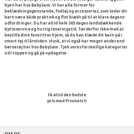
byen her hos BabySam. Vi har alle former for
beklædningsgenstande, fodtøj og accessories, som lader dit
barn være både praktisk og flot klædt på til at klare dagens
udfordringer. Du har altid hele 365 dages landsdækkende
bytteservice og hurtig leveringstid. Tøv derfor ikke med at
bestille dine favoritter hjem, så du kan klæde dit barn på i
smart tøj til årstiden. Husk, at vi også har meget andet end
børnetøj her hos BabySam. Tjek vores forskellige kategorier
ud i toppen og gå på opdagelse.
Få altid den bedste
pris med Prismatch