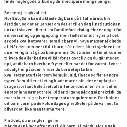
finde nogle gode tilbud og dermed spare mange penge.
Børnetøj i topkvalitet
Hos BabySam kan du klæde dig barn på til alle årets fire
årstider, og det er uanset om det er til en dag i institutionen,
en tur i skoven eller til en familiefødselsdag. Her er noget for
enhver smag og pengepung, men fælles for alting er, at det
er gode kvalitetsvarer, som dit barn vil have masser af glæde
af. Når det kommer til dit barn, så er det sikkert sjældent, at
du er villig til at gå på kompromis. Du stræber efter at kunne
tilbyde de aller bedste vilkår for et godt liv, og du går meget
op i, at dit barn hverken fryser eller har det for varmt. I vores
udvalg her på siden finder du børnetøj i lækre
kvalitetsmaterialer som bomuld, uld, fleece og flere andre
typer. Bomuld er et let og blødt materiale, der er oplagt at
bruge stort set hele året, alt efter om det er en t-shirt eller
en stor langærmet trøje. Uld er til gengæld også praktisk, da
materialet i sig selv er temperaturregulerende. Det holder
dit barn varm på de kolde dage og nedkøler på de varme. Så
bliver det ikke meget smartere.
Find det, du mangler lige her
Når du er på jagt efter nyt til dit barn, så går du aldrig galt i