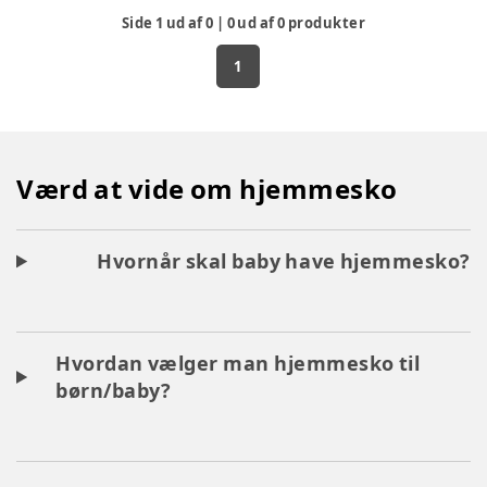
Side
1
ud af
0
|
0
ud af
0
produkter
1
Værd at vide om hjemmesko
Hvornår skal baby have hjemmesko?
Hvordan vælger man hjemmesko til
børn/baby?