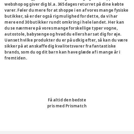
webshop og giver dig bl.a. 365 dages returret på dine købte
varer. Føler du mere for at shoppe i en af vores mange fysiske
butikker, så er der også rig mulighed for dette, da vi har
mere end 30 butikker rundt omkring i hele landet. Her kan
du se nærmere på vores mange forskellige typer vogne,
autostole, babysenge og hvad du ellers har sat dig for øje.
Uanset hvilke produkter du er på udkig efter, så kan du være
sikker på at anskaffe dig kvalitetsvarer fra fantastiske
brands, som du og dit barn kan have glæde af i mange år i
fremtiden.
Få altid den bedste
pris med Prismatch