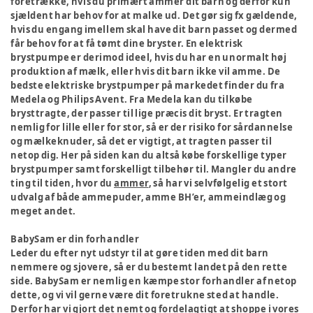
foretrække, hvis du primært ammer dit barn og derfor kun
sjældent har behov for at malke ud. Det gør sig fx gældende,
hvis du engang imellem skal have dit barn passet og dermed
får behov for at få tømt dine bryster. En elektrisk
brystpumpe er derimod ideel, hvis du har en unormalt høj
produktion af mælk, eller hvis dit barn ikke vil amme. De
bedste elektriske brystpumper på markedet finder du fra
Medela og Philips Avent. Fra Medela kan du tilkøbe
brysttragte, der passer til lige præcis dit bryst. Er tragten
nemlig for lille eller for stor, så er der risiko for sårdannelse
og mælkeknuder, så det er vigtigt, at tragten passer til
netop dig. Her på siden kan du altså købe forskellige typer
brystpumper samt forskelligt tilbehør til. Mangler du andre
ting til tiden, hvor du
ammer
, så har vi selvfølgelig et stort
udvalg af både ammepuder, amme BH’er, ammeindlæg og
meget andet.
BabySam er din forhandler
Leder du efter nyt udstyr til at gøre tiden med dit barn
nemmere og sjovere, så er du bestemt landet på den rette
side. BabySam er nemlig en kæmpe stor forhandler af netop
dette, og vi vil gerne være dit foretrukne sted at handle.
Derfor har vi gjort det nemt og fordelagtigt at shoppe i vores