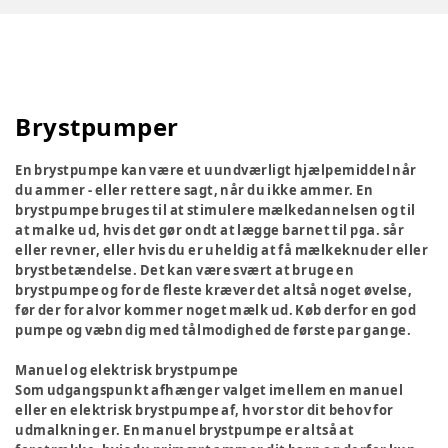
Brystpumper
En brystpumpe kan være et uundværligt hjælpemiddel når
du ammer - eller rettere sagt, når du ikke ammer. En
brystpumpe bruges til at stimulere mælkedannelsen og til
at malke ud, hvis det gør ondt at lægge barnet til pga. sår
eller revner, eller hvis du er uheldig at få mælkeknuder eller
brystbetændelse. Det kan være svært at bruge en
brystpumpe og for de fleste kræver det altså noget øvelse,
før der for alvor kommer noget mælk ud. Køb derfor en god
pumpe og væbn dig med tålmodighed de første par gange.
Manuel og elektrisk brystpumpe
Som udgangspunkt afhænger valget imellem en manuel
eller en elektrisk brystpumpe af, hvor stor dit behov for
udmalkning er. En manuel brystpumpe er altså at