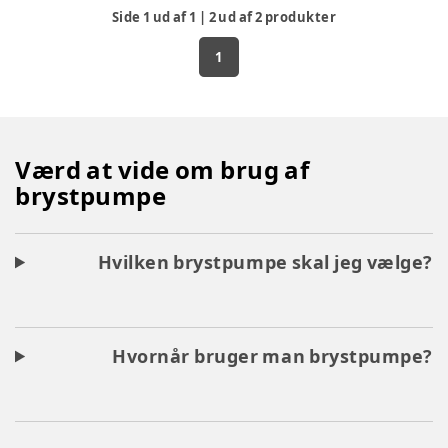
Side
1
ud af
1
|
2
ud af
2
produkter
1
Værd at vide om brug af
brystpumpe
Hvilken brystpumpe skal jeg vælge?
Hvornår bruger man brystpumpe?