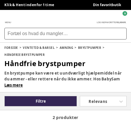
Klik & Hent indenfor 1 time
Din favoritbutik
0
0,00 KR.
MENU
LOG IND
FAVORITTER
FORSIDE
VENTETID & BARSEL
AMNING
BRYSTPUMPER
HÅNDFRIE BRYSTPUMPER
Håndfrie brystpumper
En brystpumpe kan være et uundværligt hjælpemiddel når
du ammer - eller rettere når du ikke ammer. Hos BabySam
har vi både manuelle brystpumper og elektriske
Læs mere
brystpumper og tilbehør dertil.
Filtre
Relevans
2 produkter