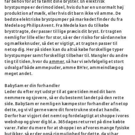
får behov for at få tømt dine bryster. En elektrisk
brystpumpe er derimod ideel, hvis du har en unormalt høj
produktion af mælk, eller hvis dit barn ikke vil amme. De
bedste elektriske brystpumper på markedet finder du fra
Medela og Philips Avent. Fra Medela kan du tilkøbe
brysttragte, der passer til lige præcis dit bryst. Er tragten
nemlig for lille eller for stor, så er der risiko for sårdannelse
og mælkeknuder, så det er vigtigt, at tragten passer til
netop dig. Her på siden kan du altså købe forskellige typer
brystpumper samt forskelligt tilbehør til. Mangler du andre
ting til tiden, hvor du
ammer
, så har vi selvfølgelig et stort
udvalg af både ammepuder, amme BH’er, ammeindlæg og
meget andet.
BabySam er din forhandler
Leder du efter nyt udstyr til at gøre tiden med dit barn
nemmere og sjovere, så er du bestemt landet på den rette
side. BabySam er nemlig en kæmpe stor forhandler af netop
dette, og vi vil gerne være dit foretrukne sted at handle.
Derfor har vi gjort det nemt og fordelagtigt at shoppe i vores
webshop og giver dig bl.a. 365 dages returret på dine købte
varer. Føler du mere for at shoppe i en af vores mange fysiske
butikker, så er der også rig mulighed for dette, da vi har