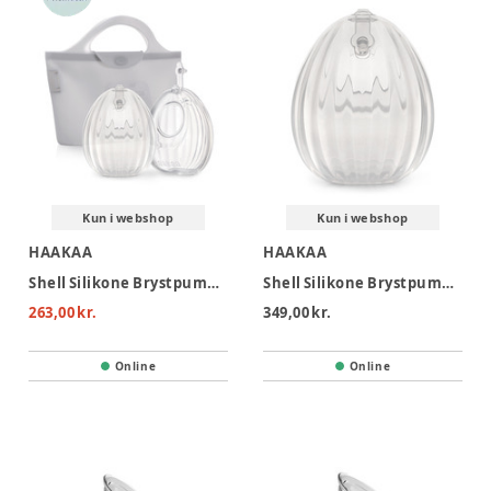
Kun i webshop
Kun i webshop
HAAKAA
HAAKAA
Shell Silikone Brystpumpe/opsamler 75ml - 2-pak
Shell Silikone Brystpumpe/opsamler 120ml
263,00 kr.
349,00 kr.
Online
Online