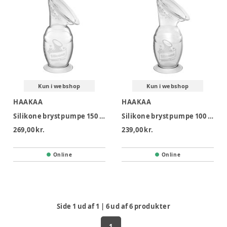
Kun i webshop
Kun i webshop
HAAKAA
HAAKAA
Silikone brystpumpe 150 ml
Silikone brystpumpe 100 ml
269,00 kr.
239,00 kr.
Online
Online
Side
1
ud af
1
|
6
ud af
6
produkter
1