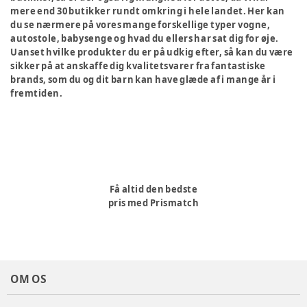
mere end 30 butikker rundt omkring i hele landet. Her kan
du se nærmere på vores mange forskellige typer vogne,
autostole, babysenge og hvad du ellers har sat dig for øje.
Uanset hvilke produkter du er på udkig efter, så kan du være
sikker på at anskaffe dig kvalitetsvarer fra fantastiske
brands, som du og dit barn kan have glæde af i mange år i
fremtiden.
Få altid den bedste
pris med Prismatch
OM OS