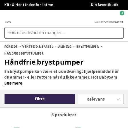
Klik & Hent indenfor 1 time
Din favoritbutik
0
0,00 KR.
MENU
LOG IND
FAVORITTER
FORSIDE
VENTETID & BARSEL
AMNING
BRYSTPUMPER
HÅNDFRIE BRYSTPUMPER
Håndfrie brystpumper
En brystpumpe kan være et uundværligt hjælpemiddel når
du ammer - eller rettere når du ikke ammer. Hos BabySam
har vi både manuelle brystpumper og elektriske
Læs mere
brystpumper og tilbehør dertil.
Filtre
Relevans
6 produkter