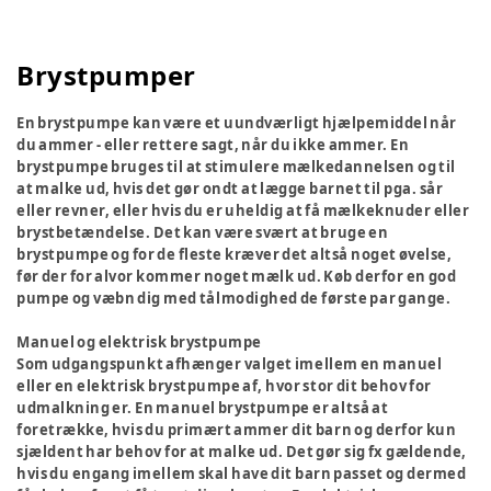
Brystpumper
En brystpumpe kan være et uundværligt hjælpemiddel når
du ammer - eller rettere sagt, når du ikke ammer. En
brystpumpe bruges til at stimulere mælkedannelsen og til
at malke ud, hvis det gør ondt at lægge barnet til pga. sår
eller revner, eller hvis du er uheldig at få mælkeknuder eller
brystbetændelse. Det kan være svært at bruge en
brystpumpe og for de fleste kræver det altså noget øvelse,
før der for alvor kommer noget mælk ud. Køb derfor en god
pumpe og væbn dig med tålmodighed de første par gange.
Manuel og elektrisk brystpumpe
Som udgangspunkt afhænger valget imellem en manuel
eller en elektrisk brystpumpe af, hvor stor dit behov for
udmalkning er. En manuel brystpumpe er altså at
foretrække, hvis du primært ammer dit barn og derfor kun
sjældent har behov for at malke ud. Det gør sig fx gældende,
hvis du engang imellem skal have dit barn passet og dermed