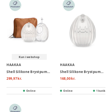
Kun i webshop
HAAKAA
HAAKAA
Shell Silikone Brystpumpe/opsamler 120ml - 2-pak
Shell Silikone Brystpumpe/opsamler 75ml
299,97 kr.
168,00 kr.
Online
Online
1 butik