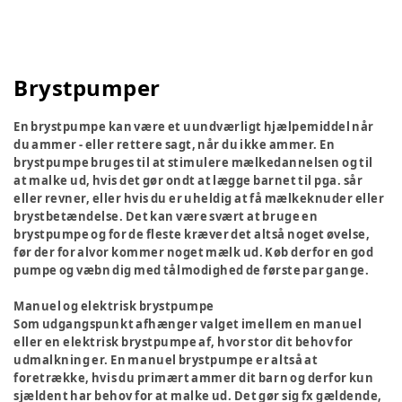
Brystpumper
En brystpumpe kan være et uundværligt hjælpemiddel når
du ammer - eller rettere sagt, når du ikke ammer. En
brystpumpe bruges til at stimulere mælkedannelsen og til
at malke ud, hvis det gør ondt at lægge barnet til pga. sår
eller revner, eller hvis du er uheldig at få mælkeknuder eller
brystbetændelse. Det kan være svært at bruge en
brystpumpe og for de fleste kræver det altså noget øvelse,
før der for alvor kommer noget mælk ud. Køb derfor en god
pumpe og væbn dig med tålmodighed de første par gange.
Manuel og elektrisk brystpumpe
Som udgangspunkt afhænger valget imellem en manuel
eller en elektrisk brystpumpe af, hvor stor dit behov for
udmalkning er. En manuel brystpumpe er altså at
foretrække, hvis du primært ammer dit barn og derfor kun
sjældent har behov for at malke ud. Det gør sig fx gældende,