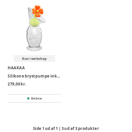
Kun i webshop
HAAKAA
Silikone brystpumpe inkl. blomsterstopper 100 ml
279,00 kr.
Online
Side
1
ud af
1
|
3
ud af
3
produkter