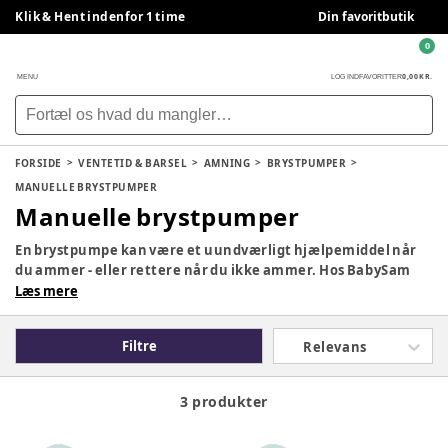
Klik & Hent indenfor 1 time
Din favoritbutik
0
0,00 KR.
MENU
LOG IND
FAVORITTER
FORSIDE
VENTETID & BARSEL
AMNING
BRYSTPUMPER
MANUELLE BRYSTPUMPER
Manuelle brystpumper
En brystpumpe kan være et uundværligt hjælpemiddel når
du ammer - eller rettere når du ikke ammer. Hos BabySam
har vi både manuelle brystpumper og elektriske
Læs mere
brystpumper og tilbehør dertil.
Filtre
Relevans
3 produkter