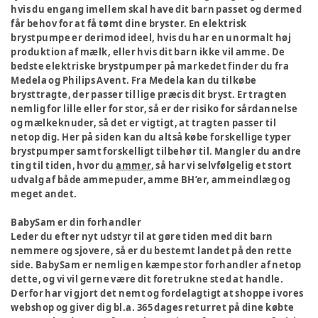
hvis du engang imellem skal have dit barn passet og dermed
får behov for at få tømt dine bryster. En elektrisk
brystpumpe er derimod ideel, hvis du har en unormalt høj
produktion af mælk, eller hvis dit barn ikke vil amme. De
bedste elektriske brystpumper på markedet finder du fra
Medela og Philips Avent. Fra Medela kan du tilkøbe
brysttragte, der passer til lige præcis dit bryst. Er tragten
nemlig for lille eller for stor, så er der risiko for sårdannelse
og mælkeknuder, så det er vigtigt, at tragten passer til
netop dig. Her på siden kan du altså købe forskellige typer
brystpumper samt forskelligt tilbehør til. Mangler du andre
ting til tiden, hvor du
ammer
, så har vi selvfølgelig et stort
udvalg af både ammepuder, amme BH’er, ammeindlæg og
meget andet.
BabySam er din forhandler
Leder du efter nyt udstyr til at gøre tiden med dit barn
nemmere og sjovere, så er du bestemt landet på den rette
side. BabySam er nemlig en kæmpe stor forhandler af netop
dette, og vi vil gerne være dit foretrukne sted at handle.
Derfor har vi gjort det nemt og fordelagtigt at shoppe i vores
webshop og giver dig bl.a. 365 dages returret på dine købte