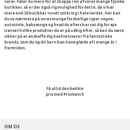
varer. Føler du mere for at shoppe i en af vores mange fysiske
butikker, så er der også rig mulighed for dette, da vi har
mere end 30 butikker rundt omkring i hele landet. Her kan
du se nærmere på vores mange forskellige typer vogne,
autostole, babysenge og hvad du ellers har sat dig for øje.
Uanset hvilke produkter du er på udkig efter, så kan du være
sikker på at anskaffe dig kvalitetsvarer fra fantastiske
brands, som du og dit barn kan have glæde af i mange år i
fremtiden.
Få altid den bedste
pris med Prismatch
OM OS