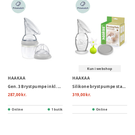
Kun i webshop
HAAKAA
HAAKAA
Gen. 3 Brystpumpe inkl. Flasketud
Silikone brystpumpe startpakke 150 ml
287,00 kr.
319,00 kr.
Online
1 butik
Online