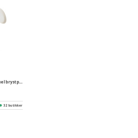
Harmony Flex manuel brystpumpe
32 butikker