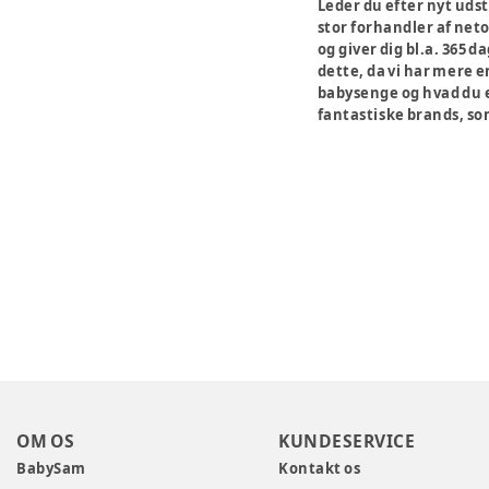
Leder du efter nyt uds
stor forhandler af neto
og giver dig bl.a. 365 
dette, da vi har mere 
babysenge og hvad du el
fantastiske brands, so
OM OS
KUNDESERVICE
BabySam
Kontakt os