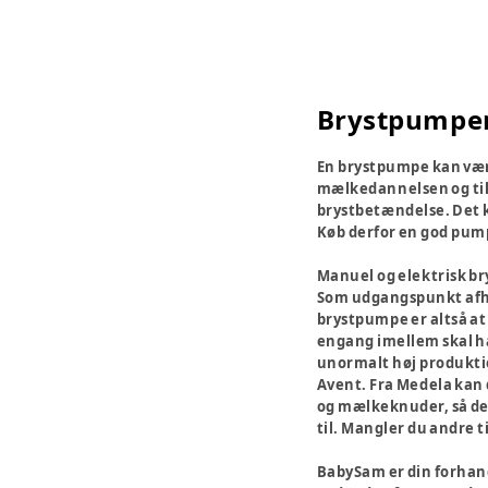
Brystpumpe
En brystpumpe kan være
mælkedannelsen og til a
brystbetændelse. Det k
Køb derfor en god pum
Manuel og elektrisk b
Som udgangspunkt afhæ
brystpumpe er altså at
engang imellem skal ha
unormalt høj produktio
Avent. Fra Medela kan du
og mælkeknuder, så det 
til. Mangler du andre t
BabySam er din forhan