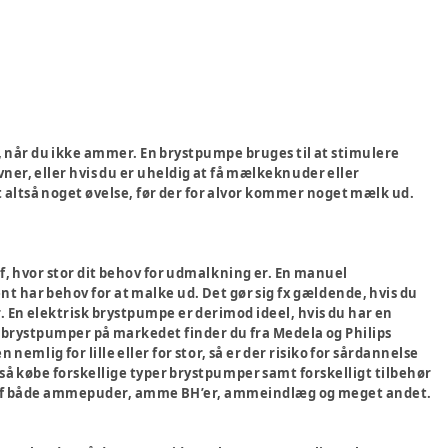
 når du ikke ammer. En brystpumpe bruges til at stimulere
vner, eller hvis du er uheldig at få mælkeknuder eller
 altså noget øvelse, før der for alvor kommer noget mælk ud.
 hvor stor dit behov for udmalkning er. En manuel
t har behov for at malke ud. Det gør sig fx gældende, hvis du
. En elektrisk brystpumpe er derimod ideel, hvis du har en
e brystpumper på markedet finder du fra Medela og Philips
 nemlig for lille eller for stor, så er der risiko for sårdannelse
ltså købe forskellige typer brystpumper samt forskelligt tilbehør
valg af både ammepuder, amme BH’er, ammeindlæg og meget andet.