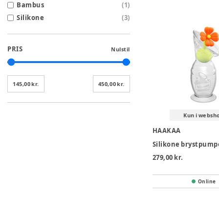
Bambus
(
1
)
Silikone
(
3
)
PRIS
Nulstil
145,00 kr.
450,00 kr.
Kun i websh
HAAKAA
279,00 kr.
Online