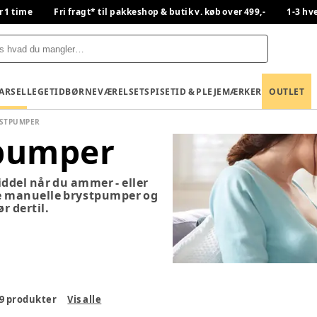
r 1 time
Fri fragt* til pakkeshop & butik v. køb over 499,-
1-3 hv
BARSEL
LEGETID
BØRNEVÆRELSET
SPISETID & PLEJE
MÆRKER
OUTLET
YSTPUMPER
tpumper
del når du ammer - eller
de manuelle brystpumper og
r dertil.
9
produkter
Vis alle