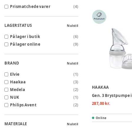
Prismatchede varer
(
4
)
LAGERSTATUS
Nulstil
På lager i butik
(
6
)
På lager online
(
9
)
BRAND
Nulstil
Elvie
(
1
)
Haakaa
(
3
)
HAAKAA
Medela
(
2
)
NUK
(
1
)
287,00 kr.
Philips Avent
(
2
)
Online
MATERIALE
Nulstil