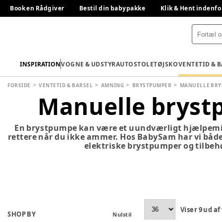
Book en Rådgiver
Bestil din babypakke
Klik & Hent indenfo
INSPIRATION
VOGNE & UDSTYR
AUTOSTOLE
TØJ
SKO
VENTETID & 
FORSIDE
VENTETID & BARSEL
AMNING
BRYSTPUMPER
MANUELLE BR
Manuelle brys
En brystpumpe kan være et uundværligt hjælpemid
rettere når du ikke ammer. Hos BabySam har vi bå
elektriske brystpumper og tilbehø
Viser
9
ud af
SHOP BY
Nulstil