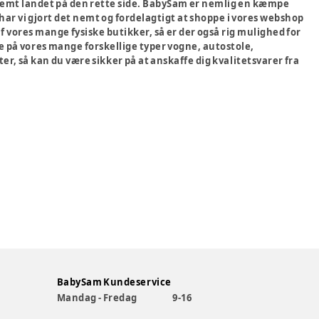
estemt landet på den rette side. BabySam er nemlig en kæmpe
 har vi gjort det nemt og fordelagtigt at shoppe i vores webshop
 af vores mange fysiske butikker, så er der også rig mulighed for
e på vores mange forskellige typer vogne, autostole,
ter, så kan du være sikker på at anskaffe dig kvalitetsvarer fra
BabySam Kundeservice
Mandag - Fredag
9-16