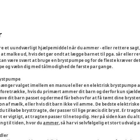
r
 et uundværligt hjælpemiddel når du ammer - eller rettere sagt,
t malke ud, hvis det gør ondt at lægge barnet til pga. sår eller re
an være svært at bruge en brystpumpe og for de fleste kræver det
pe og væbn dig med tålmodighed de første par gange.
rystpumpe
nger valget imellem en manuel eller en elektrisk brystpumpe af,
 foretrække, hvis du primært ammer dit barn og derfor kun sjælden
ve dit barn passet og dermed får behov for at få tømt dine bryster
n af mælk, eller hvis dit barn ikke vil amme. De bedste elektrisk
 tilkøbe brysttragte, der passer til lige præcis dit bryst. Er tragten
er vigtigt, at tragten passer til netop dig. Her på siden kan du a
ing til tiden, hvor du
ammer
, så har vi selvfølgelig et stort ud
dler