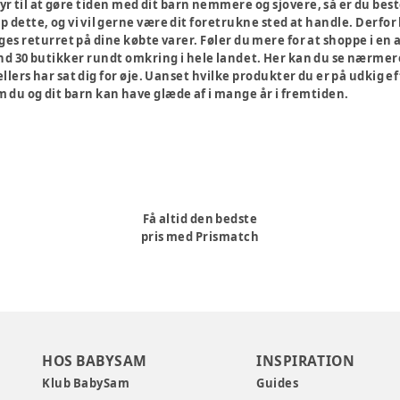
tyr til at gøre tiden med dit barn nemmere og sjovere, så er du b
p dette, og vi vil gerne være dit foretrukne sted at handle. Derfor
dages returret på dine købte varer. Føler du mere for at shoppe i en
end 30 butikker rundt omkring i hele landet. Her kan du se nærmer
lers har sat dig for øje. Uanset hvilke produkter du er på udkig ef
m du og dit barn kan have glæde af i mange år i fremtiden.
Få altid den bedste
pris med Prismatch
HOS BABYSAM
INSPIRATION
Klub BabySam
Guides