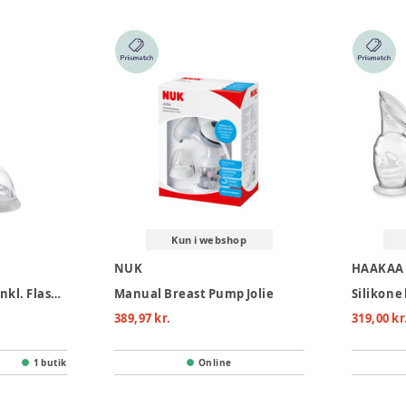
Kun i webshop
NUK
HAAKAA
Gen. 3 Brystpumpe inkl. Flasketud
Manual Breast Pump Jolie
389,97 kr.
319,00 kr
1 butik
Online