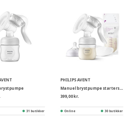
 AVENT
PHILIPS AVENT
brystpumpe
Manuel brystpumpe startersæt
.
399,00 kr.
31 butikker
Online
30 butikker