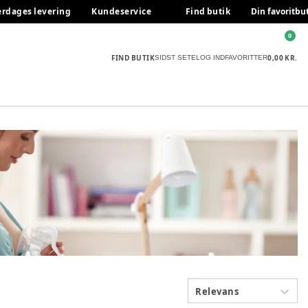
erdages levering
Kundeservice
Find butik
Din favoritbu
0
FIND BUTIK
0,00 KR.
SIDST SETE
LOG IND
FAVORITTER
Relevans