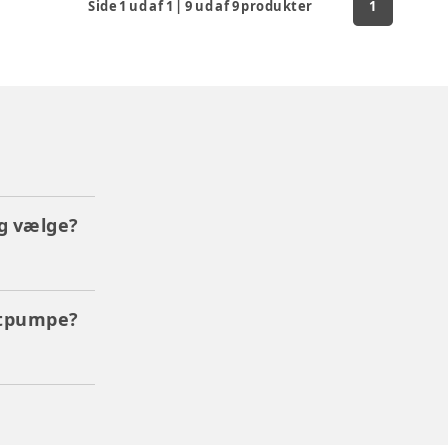
Side
1
ud af
1
|
9
ud af
9
produkter
1
g vælge?
stpumpe?