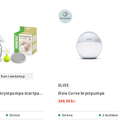
Kun i webshop
ELVIE
Silikone brystpumpe startpakke 150 ml
Elvie Curve brystpumpe
.
349,00 kr.
Online
Online
2 butikker