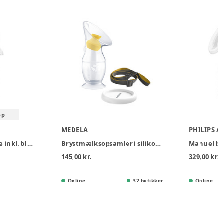
op
MEDELA
PHILIPS
Silikone brystpumpe inkl. blomsterstopper 100 ml
Brystmælksopsamler i silikone
Manuel 
145,00 kr.
329,00 kr
Online
32 butikker
Online