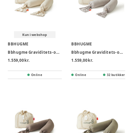
Kun i webshop
BBHUGME
BBHUGME
Bbhugme Graviditets- og Ammepude - Soft White
Bbhugme Graviditets- og Ammepude - Seashell Beige
1.559,00 kr.
1.559,00 kr.
Online
Online
32 butikker