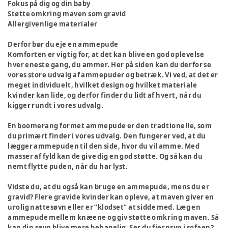
Fokus på dig og din baby
Støtte omkring maven som gravid
Allergivenlige materialer
Derfor bør du eje en ammepude
Komforten er vigtig for, at det kan blive en god oplevelse
hver eneste gang, du ammer. Her på siden kan du derfor se
vores store udvalg af ammepuder og betræk. Vi ved, at det er
meget individuelt, hvilket design og hvilket materiale
kvinder kan lide, og derfor finder du lidt af hvert, når du
kigger rundt i vores udvalg.
En boomerang formet ammepude er den tradtionelle, som
du primært finder i vores udvalg. Den fungerer ved, at du
lægger ammepuden til den side, hvor du vil amme. Med
masser af fyld kan de give dig en god støtte. Og så kan du
nemt flytte puden, når du har lyst.
Vidste du, at du også kan bruge en ammepude, mens du er
gravid? Flere gravide kvinder kan opleve, at maven giver en
urolig nattesøvn eller er “klodset” at sidde med. Læg en
ammepude mellem knæene og giv støtte omkring maven. Så
kan din søvn blive mere behagelig. Ser du fjernsyn i sofaen?