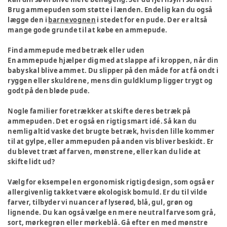
Brug ammepuden som støtte i lænden. Endelig kan du også
lægge den i
barnevognen
i stedet for en pude. Der er altså
mange gode grunde til at købe en ammepude.
Find ammepude med betræk eller uden
En ammepude hjælper dig med at slappe af i kroppen, når din
baby skal blive ammet. Du slipper på den måde for at få ondt i
ryggen eller skuldrene, mens din guldklump ligger trygt og
godt på den bløde pude.
Nogle familier foretrækker at skifte deres betræk på
ammepuden. Det er også en rigtig smart idé. Så kan du
nemlig altid vaske det brugte betræk, hvis den lille kommer
til at gylpe, eller ammepuden på anden vis bliver beskidt. Er
du blevet træt af farven, mønstrene, eller kan du lide at
skifte lidt ud?
Vælg for eksempel en ergonomisk rigtig design, som også er
allergivenlig takket være økologisk bomuld. Er du til vilde
farver, tilbyder vi nuancer af lyserød, blå, gul, grøn og
lignende. Du kan også vælge en mere neutral farve som grå,
sort, mørkegrøn eller mørkeblå. Gå efter en med mønstre