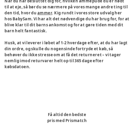
Når du har besluttet dig for, hvilken ammepude du er nødt
til at eje, så bør du se nærmere på vores mange andre ting til
den tid, hvor du
ammer
. Kig rundt i vores store udvalg her
hos BabySam. Vi har alt det nødvendige du har brug for, for at
blive klar til dit barns ankomst og for at gøre tiden med dit
barn helt fantastisk.
Husk, at vi leverer i løbet af 1-2 hverdage efter, at du har lagt
din ordre, og skulle du nogensinde fortryde et køb, så
behøver du ikke stresse om at få det returneret – vi tager
nemlig imod returvarer helt op til 365 dage efter
købsdatoen.
Få altid den bedste
pris med Prismatch