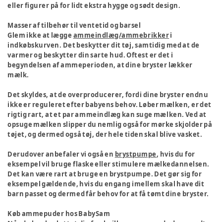
eller figurer på for lidt ekstra hygge og sødt design.
Masser af tilbehør til ventetid og barsel
Glem ikke at lægge
ammeindlæg/ammebrikker
i
indkøbskurven. Det beskytter dit tøj, samtidig med at de
varmer og beskytter din sarte hud. Oftest er det i
begyndelsen af ammeperioden, at dine bryster lækker
mælk.
Det skyldes, at de overproducerer, fordi dine bryster endnu
ikke er reguleret efter babyens behov. Løber mælken, er det
rigtig rart, at et par ammeindlæg kan suge mælken. Ved at
opsuge mælken slipper du nemlig også for mørke skjolder på
tøjet, og dermed også tøj, der hele tiden skal blive vasket.
Derudover anbefaler vi også en
brystpumpe
, hvis du for
eksempel vil bruge flaske eller stimulere mælkedannelsen.
Det kan være rart at bruge en brystpumpe. Det gør sig for
eksempel gældende, hvis du engang imellem skal have dit
barn passet og dermed får behov for at få tømt dine bryster.
Køb ammepuder hos BabySam