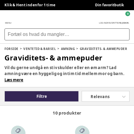
Klik & Hent indenfor 1 time
Din favoritbutik
0
0,00 KR.
MENU
LOG IND
FAVORITTER
FORSIDE
VENTETID & BARSEL
AMNING
GRAVIDITETS- & AMMEPUDER
Graviditets- & ammepuder
Vil du gerne undgå en stiv skulder eller en øm arm? Lad
amning være en hyggelig og intim tid mellem mor og barn.
Ammepuder støtter dig og din baby, så du ikke skal bruge
Læs mere
kræfter på at amme. Hos BabySam finder du ammepuder i
forskellige former, farver og mønstre samt ekstra betræk til
Filtre
Relevans
ammepude.
10 produkter