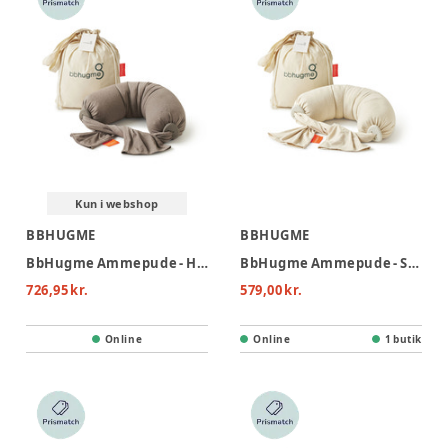
Kun i webshop
BBHUGME
BBHUGME
BbHugme Ammepude - Hazel Brown
BbHugme Ammepude - Soft White
726,95 kr.
579,00 kr.
Online
Online
1 butik