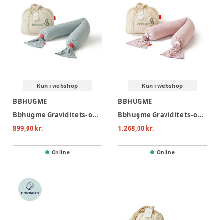
Kun i webshop
Kun i webshop
BBHUGME
BBHUGME
Bbhugme Graviditets- og Ammepude - Eucalyptus
Bbhugme Graviditets- og Ammepude - Dusty Pink
899,00 kr.
1.268,00 kr.
Online
Online