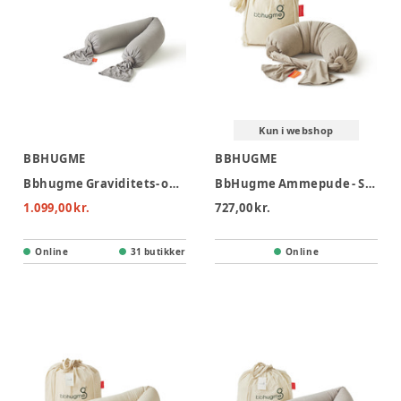
Kun i webshop
BBHUGME
BBHUGME
Bbhugme Graviditets- og Ammepude - Stone
BbHugme Ammepude - Seashell Beige
1.099,00 kr.
727,00 kr.
Online
31 butikker
Online