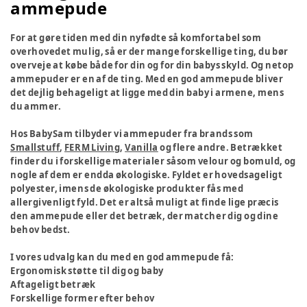
ammepude
For at gøre tiden med din nyfødte så komfortabel som
overhovedet mulig, så er der mange forskellige ting, du bør
overveje at købe både for din og for din babys skyld. Og netop
ammepuder er en af de ting. Med en god ammepude bliver
det dejlig behageligt at ligge med din baby i armene, mens
du ammer.
Hos BabySam tilbyder vi ammepuder fra brands som
Smallstuff
,
FERM Living
,
Vanilla
og flere andre. Betrækket
finder du i forskellige materialer såsom velour og bomuld, og
nogle af dem er endda økologiske. Fyldet er hovedsageligt
polyester, imens de økologiske produkter fås med
allergivenligt fyld. Det er altså muligt at finde lige præcis
den ammepude eller det betræk, der matcher dig og dine
behov bedst.
I vores udvalg kan du med en god ammepude få:
Ergonomisk støtte til dig og baby
Aftageligt betræk
Forskellige former efter behov