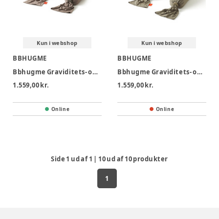
Kun i webshop
Kun i webshop
BBHUGME
BBHUGME
Bbhugme Graviditets- og Ammepude - Hazel Brown
Bbhugme Graviditets- og Ammepude - Dusty Olive
1.559,00 kr.
1.559,00 kr.
Online
Online
Side
1
ud af
1
|
10
ud af
10
produkter
1