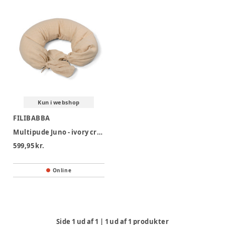
Kun i webshop
FILIBABBA
Multipude Juno - ivory cream
599,95 kr.
Online
Side
1
ud af
1
|
1
ud af
1
produkter