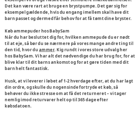
Det kan være rart at bruge en brystpumpe. Det gør sig for
eksempel gældende, hvis du engang imellem skal have dit
barn passet og dermed får behov for at få tømt dine bryster.
Køb ammepuder hos BabySam
Når du har besluttet dig for, hvilken ammepude du er nødt
til at eje, så bør du se nærmere på vores mange andre ting til
den tid, hvor du
ammer
. Kig rundt i vores store udvalg her
hos BabySam. Vi har alt det nødvendige du har brug for, for at
blive klar til dit barns ankomst og for at gøre tiden med dit
barn helt fantastisk.
Husk, at vi leverer i løbet af 1-2 hverdage efter, at du har lagt
din ordre, og skulle du nogensinde fortryde et køb, så
behøver du ikke stresse om at få det returneret – vi tager
nemlig imod returvarer helt op til 365 dage efter
købsdatoen.