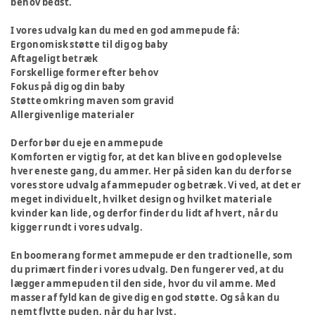
behov bedst.
I vores udvalg kan du med en god ammepude få:
Ergonomisk støtte til dig og baby
Aftageligt betræk
Forskellige former efter behov
Fokus på dig og din baby
Støtte omkring maven som gravid
Allergivenlige materialer
Derfor bør du eje en ammepude
Komforten er vigtig for, at det kan blive en god oplevelse
hver eneste gang, du ammer. Her på siden kan du derfor se
vores store udvalg af ammepuder og betræk. Vi ved, at det er
meget individuelt, hvilket design og hvilket materiale
kvinder kan lide, og derfor finder du lidt af hvert, når du
kigger rundt i vores udvalg.
En boomerang formet ammepude er den tradtionelle, som
du primært finder i vores udvalg. Den fungerer ved, at du
lægger ammepuden til den side, hvor du vil amme. Med
masser af fyld kan de give dig en god støtte. Og så kan du
nemt flytte puden, når du har lyst.