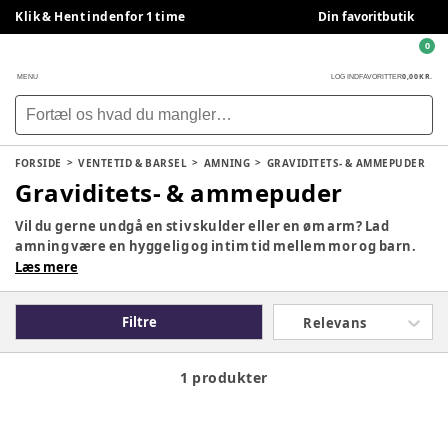
Klik & Hent indenfor 1 time
Din favoritbutik
0
0,00 KR.
MENU
LOG IND
FAVORITTER
FORSIDE
VENTETID & BARSEL
AMNING
GRAVIDITETS- & AMMEPUDER
Graviditets- & ammepuder
Vil du gerne undgå en stiv skulder eller en øm arm? Lad
amning være en hyggelig og intim tid mellem mor og barn.
Ammepuder støtter dig og din baby, så du ikke skal bruge
Læs mere
kræfter på at amme. Hos BabySam finder du ammepuder i
forskellige former, farver og mønstre samt ekstra betræk til
Filtre
Relevans
ammepude.
1 produkter