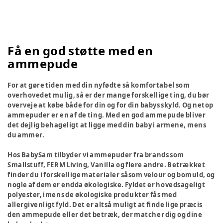
Få en god støtte med en
ammepude
For at gøre tiden med din nyfødte så komfortabel som
overhovedet mulig, så er der mange forskellige ting, du bør
overveje at købe både for din og for din babys skyld. Og netop
ammepuder er en af de ting. Med en god ammepude bliver
det dejlig behageligt at ligge med din baby i armene, mens
du ammer.
Hos BabySam tilbyder vi ammepuder fra brands som
Smallstuff
,
FERM Living
,
Vanilla
og flere andre. Betrækket
finder du i forskellige materialer såsom velour og bomuld, og
nogle af dem er endda økologiske. Fyldet er hovedsageligt
polyester, imens de økologiske produkter fås med
allergivenligt fyld. Det er altså muligt at finde lige præcis
den ammepude eller det betræk, der matcher dig og dine