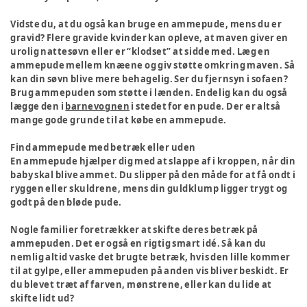
Vidste du, at du også kan bruge en ammepude, mens du er
gravid? Flere gravide kvinder kan opleve, at maven giver en
urolig nattesøvn eller er “klodset” at sidde med. Læg en
ammepude mellem knæene og giv støtte omkring maven. Så
kan din søvn blive mere behagelig. Ser du fjernsyn i sofaen?
Brug ammepuden som støtte i lænden. Endelig kan du også
lægge den i
barnevognen
i stedet for en pude. Der er altså
mange gode grunde til at købe en ammepude.
Find ammepude med betræk eller uden
En ammepude hjælper dig med at slappe af i kroppen, når din
baby skal blive ammet. Du slipper på den måde for at få ondt i
ryggen eller skuldrene, mens din guldklump ligger trygt og
godt på den bløde pude.
Nogle familier foretrækker at skifte deres betræk på
ammepuden. Det er også en rigtig smart idé. Så kan du
nemlig altid vaske det brugte betræk, hvis den lille kommer
til at gylpe, eller ammepuden på anden vis bliver beskidt. Er
du blevet træt af farven, mønstrene, eller kan du lide at
skifte lidt ud?