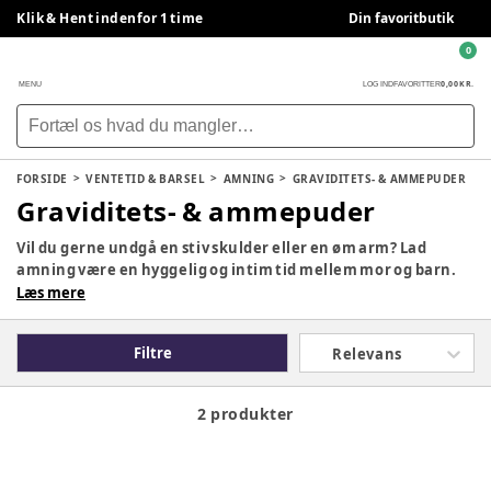
Klik & Hent indenfor 1 time
Din favoritbutik
0
0,00 KR.
MENU
LOG IND
FAVORITTER
FORSIDE
VENTETID & BARSEL
AMNING
GRAVIDITETS- & AMMEPUDER
Graviditets- & ammepuder
Vil du gerne undgå en stiv skulder eller en øm arm? Lad
amning være en hyggelig og intim tid mellem mor og barn.
Ammepuder støtter dig og din baby, så du ikke skal bruge
Læs mere
kræfter på at amme. Hos BabySam finder du ammepuder i
forskellige former, farver og mønstre samt ekstra betræk til
Filtre
Relevans
ammepude.
2 produkter