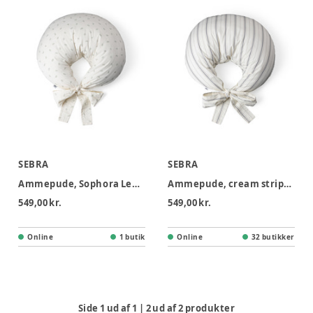
SEBRA
SEBRA
Ammepude, Sophora Leaves, beige/grøn, Kapok
Ammepude, cream stripe, Kapok
549,00 kr.
549,00 kr.
Online
1 butik
Online
32 butikker
Side
1
ud af
1
|
2
ud af
2
produkter