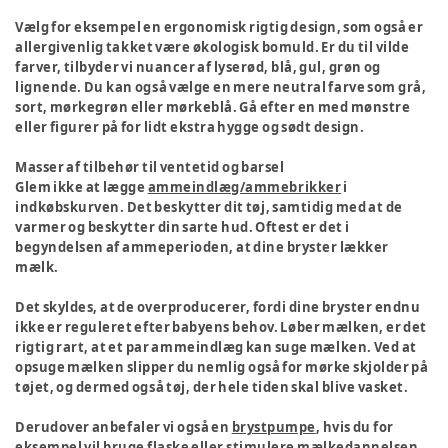
Vælg for eksempel en ergonomisk rigtig design, som også er
allergivenlig takket være økologisk bomuld. Er du til vilde
farver, tilbyder vi nuancer af lyserød, blå, gul, grøn og
lignende. Du kan også vælge en mere neutral farve som grå,
sort, mørkegrøn eller mørkeblå. Gå efter en med mønstre
eller figurer på for lidt ekstra hygge og sødt design.
Masser af tilbehør til ventetid og barsel
Glem ikke at lægge
ammeindlæg/ammebrikker
i
indkøbskurven. Det beskytter dit tøj, samtidig med at de
varmer og beskytter din sarte hud. Oftest er det i
begyndelsen af ammeperioden, at dine bryster lækker
mælk.
Det skyldes, at de overproducerer, fordi dine bryster endnu
ikke er reguleret efter babyens behov. Løber mælken, er det
rigtig rart, at et par ammeindlæg kan suge mælken. Ved at
opsuge mælken slipper du nemlig også for mørke skjolder på
tøjet, og dermed også tøj, der hele tiden skal blive vasket.
Derudover anbefaler vi også en
brystpumpe
, hvis du for
eksempel vil bruge flaske eller stimulere mælkedannelsen.