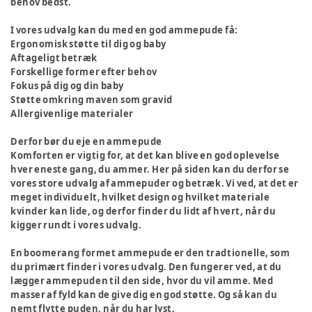
behov bedst.
I vores udvalg kan du med en god ammepude få:
Ergonomisk støtte til dig og baby
Aftageligt betræk
Forskellige former efter behov
Fokus på dig og din baby
Støtte omkring maven som gravid
Allergivenlige materialer
Derfor bør du eje en ammepude
Komforten er vigtig for, at det kan blive en god oplevelse
hver eneste gang, du ammer. Her på siden kan du derfor se
vores store udvalg af ammepuder og betræk. Vi ved, at det er
meget individuelt, hvilket design og hvilket materiale
kvinder kan lide, og derfor finder du lidt af hvert, når du
kigger rundt i vores udvalg.
En boomerang formet ammepude er den tradtionelle, som
du primært finder i vores udvalg. Den fungerer ved, at du
lægger ammepuden til den side, hvor du vil amme. Med
masser af fyld kan de give dig en god støtte. Og så kan du
nemt flytte puden, når du har lyst.