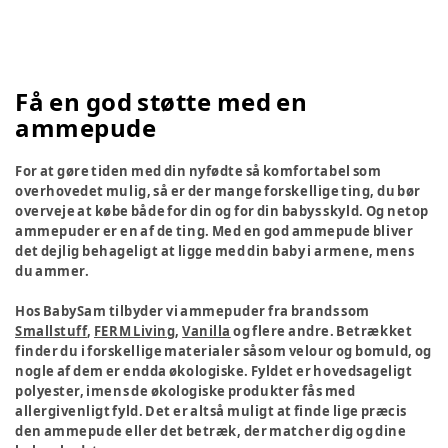
Få en god støtte med en
ammepude
For at gøre tiden med din nyfødte så komfortabel som
overhovedet mulig, så er der mange forskellige ting, du bør
overveje at købe både for din og for din babys skyld. Og netop
ammepuder er en af de ting. Med en god ammepude bliver
det dejlig behageligt at ligge med din baby i armene, mens
du ammer.
Hos BabySam tilbyder vi ammepuder fra brands som
Smallstuff
,
FERM Living
,
Vanilla
og flere andre. Betrækket
finder du i forskellige materialer såsom velour og bomuld, og
nogle af dem er endda økologiske. Fyldet er hovedsageligt
polyester, imens de økologiske produkter fås med
allergivenligt fyld. Det er altså muligt at finde lige præcis
den ammepude eller det betræk, der matcher dig og dine