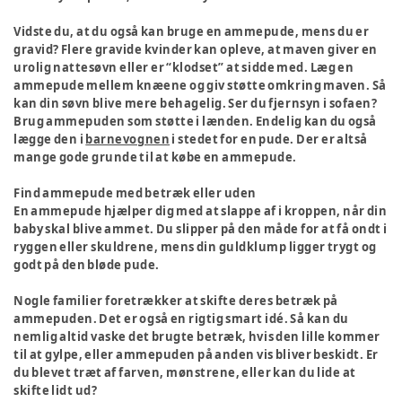
Vidste du, at du også kan bruge en ammepude, mens du er
gravid? Flere gravide kvinder kan opleve, at maven giver en
urolig nattesøvn eller er “klodset” at sidde med. Læg en
ammepude mellem knæene og giv støtte omkring maven. Så
kan din søvn blive mere behagelig. Ser du fjernsyn i sofaen?
Brug ammepuden som støtte i lænden. Endelig kan du også
lægge den i
barnevognen
i stedet for en pude. Der er altså
mange gode grunde til at købe en ammepude.
Find ammepude med betræk eller uden
En ammepude hjælper dig med at slappe af i kroppen, når din
baby skal blive ammet. Du slipper på den måde for at få ondt i
ryggen eller skuldrene, mens din guldklump ligger trygt og
godt på den bløde pude.
Nogle familier foretrækker at skifte deres betræk på
ammepuden. Det er også en rigtig smart idé. Så kan du
nemlig altid vaske det brugte betræk, hvis den lille kommer
til at gylpe, eller ammepuden på anden vis bliver beskidt. Er
du blevet træt af farven, mønstrene, eller kan du lide at
skifte lidt ud?