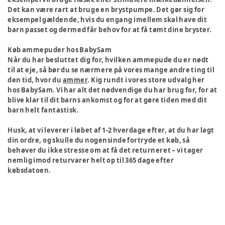
Det kan være rart at bruge en brystpumpe. Det gør sig for
eksempel gældende, hvis du engang imellem skal have dit
barn passet og dermed får behov for at få tømt dine bryster.
Køb ammepuder hos BabySam
Når du har besluttet dig for, hvilken ammepude du er nødt
til at eje, så bør du se nærmere på vores mange andre ting til
den tid, hvor du
ammer
. Kig rundt i vores store udvalg her
hos BabySam. Vi har alt det nødvendige du har brug for, for at
blive klar til dit barns ankomst og for at gøre tiden med dit
barn helt fantastisk.
Husk, at vi leverer i løbet af 1-2 hverdage efter, at du har lagt
din ordre, og skulle du nogensinde fortryde et køb, så
behøver du ikke stresse om at få det returneret – vi tager
nemlig imod returvarer helt op til 365 dage efter
købsdatoen.