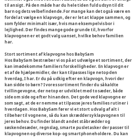
til ansigt. På den måde har du hele tiden fuld udsyn til dit
barn og dets velbefindende.For mange kan det også være en
fordel at vælge en klapvogn, der er let at klappe sammen, og
som fylder minimalt især, hvis man eksempelvis bor i
lejlighed. Der findes mange gode grunde til, hvorfor
klapvognen er et godt valg uanset, hvilke behov familien
har.
Stort sortiment af klapvogne hos BabySam
Hos BabySam bestræber vi os på at udvælge et sortiment, der
kan imødekomme familiers forskelligheder. En klapvogn er
et af de hjælpemidler, der kan tilpasses lige netop den
hverdag, I har. Er du på udkig efter en klapvogn, hvori der
kan sidde to børn? I vores sortiment finder du såkaldte
tvillingevogne, der netop er udviklet med to sæder, både
side om side og efter hinanden. Det gode ved klapvogne er
som sagt, at de er nemme at tilpasse jeres families rutiner i
hverdagen. Hos BabySam fører vi et stort udvalg af alt i
tilbehør til vognene, så du kan skræddersy klapvognen til
jeres behov. Du finder blandt andet ståbrædder og
søskendesæder, regnslag, smarte pusletasker der passer til
klapvognen og diverse kop- og smartphoneholdere. Du kan