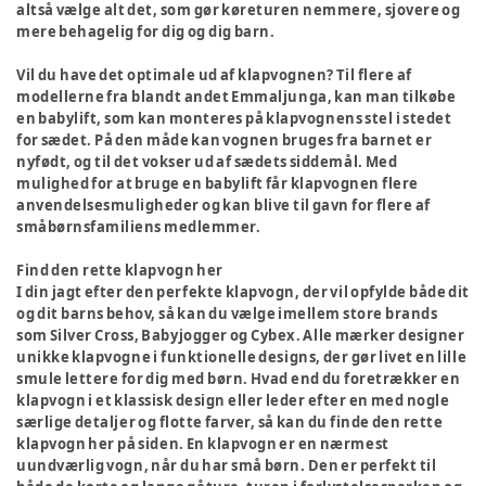
altså vælge alt det, som gør køreturen nemmere, sjovere og
mere behagelig for dig og dig barn.
Vil du have det optimale ud af klapvognen? Til flere af
modellerne fra blandt andet Emmaljunga, kan man tilkøbe
en babylift, som kan monteres på klapvognens stel i stedet
for sædet. På den måde kan vognen bruges fra barnet er
nyfødt, og til det vokser ud af sædets siddemål. Med
mulighed for at bruge en babylift får klapvognen flere
anvendelsesmuligheder og kan blive til gavn for flere af
småbørnsfamiliens medlemmer.
Find den rette klapvogn her
I din jagt efter den perfekte klapvogn, der vil opfylde både dit
og dit barns behov, så kan du vælge imellem store brands
som Silver Cross, Babyjogger og Cybex. Alle mærker designer
unikke klapvogne i funktionelle designs, der gør livet en lille
smule lettere for dig med børn. Hvad end du foretrækker en
klapvogn i et klassisk design eller leder efter en med nogle
særlige detaljer og flotte farver, så kan du finde den rette
klapvogn her på siden. En klapvogn er en nærmest
uundværlig vogn, når du har små børn. Den er perfekt til