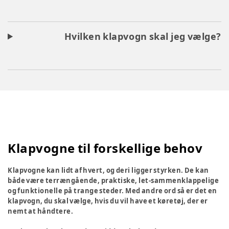
Hvilken klapvogn skal jeg vælge?
Klapvogne til forskellige behov
Klapvogne kan lidt af hvert, og deri ligger styrken. De kan
både være terrængående, praktiske, let-sammenklappelige
og funktionelle på trange steder. Med andre ord så er det en
klapvogn, du skal vælge, hvis du vil have et køretøj, der er
nemt at håndtere.