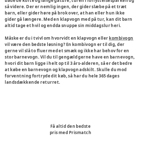
både de korte og lange gåture, turen i forlystelsesparken og
så videre. Der er nemlig ingen, der gider slæbe på et træt
barn, eller gider høre på brok over, at han eller hun ikke
gider gå længere. Med en klapvogn med på tur, kan dit barn
altid tage et hvil og endda snuppe sin middagslur heri.
Måske er du i tvivl om hvorvidt en klapvogn eller
kombivogn
vil være den bedste løsning? En kombivogn er til dig, der
gerne vil slå to fluer med et smæk og ikke har behov for en
stor barnevogn. Vil du til gengæld gerne have en barnevogn,
hvori dit barn ligge i helt op til 3 års-alderen, så er det bedre
at købe en barnevogn og klapvogn adskilt. Skulle du mod
forventning fortryde dit køb, så har du hele 365 dages
landsdækkende returret.
Få altid den bedste
pris med Prismatch