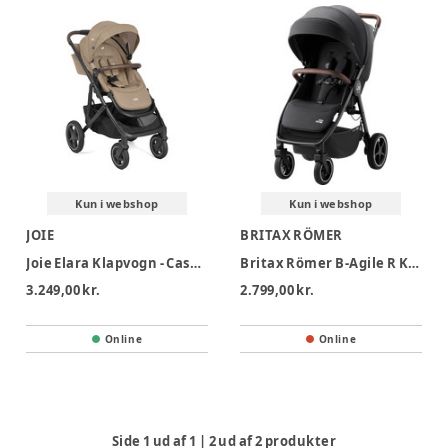
Kun i webshop
Kun i webshop
JOIE
BRITAX RÖMER
Joie Elara Klapvogn - Cashew
Britax Römer B-Agile R Klapvogn - Carbon Black
3.249,00 kr.
2.799,00 kr.
Online
Online
Side
1
ud af
1
|
2
ud af
2
produkter