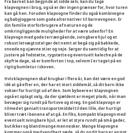
Fra barnet kan begynde at sidde selv, kan du tage
klapvognen i brug, og så er der ingen grænser for, hvor turen
kan gå hen. Foruden klapvogne finder du også kombivogne
og babyjoggere som gode alternativer til barnevognen. Er
din familie storforbrugere af naturen og de
omkringliggende muligheder for at være udenfor? En
klapvogn med gode terrængående, svingbare hjul og et
robust letvægtsstel gør det nemt at begå sig på bakkede,
snoede og ujævne stier og veje. Sørger du samtidig for at
justere på fodstøtte, rygstøtte og eventuelt kaleche på de
skyfrie dage, så er komforten i top, selvom I er taget på en
rigtig bumletur i skoven.
Hvis klapvognen skal brugbar i flere år, kan det være en god
idé at gå efter en, der har et stort siddemål, så dit barn ikke
vokser for hurtigt ud af den. Som byboere er klapvognen
også et oplagt valg, da der sjældent er meget plads, når man
bevæger sig rundt på fortove og strøg. En god klapvogn er
tilmed et genialt transportmiddel til den lille, der hurtigt
bliver træt i benene af at gå. En fiks, kompakt klapvogn med
eventuelt svingbare hjul, er let at styre rundt på små gader,
butikker og bland mange mennesker. Mange klapvogne
kommer også med vendbart sæde, så du og dit barn er ansigt