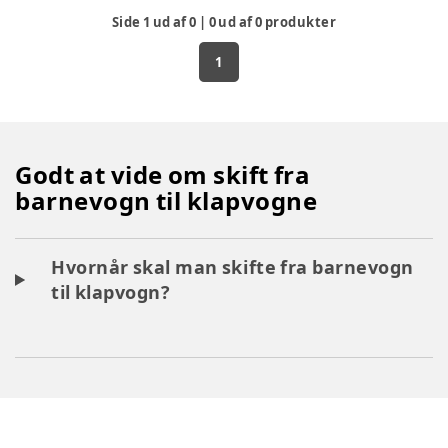
Side
1
ud af
0
|
0
ud af
0
produkter
1
Godt at vide om skift fra
barnevogn til klapvogne
Hvornår skal man skifte fra barnevogn
til klapvogn?