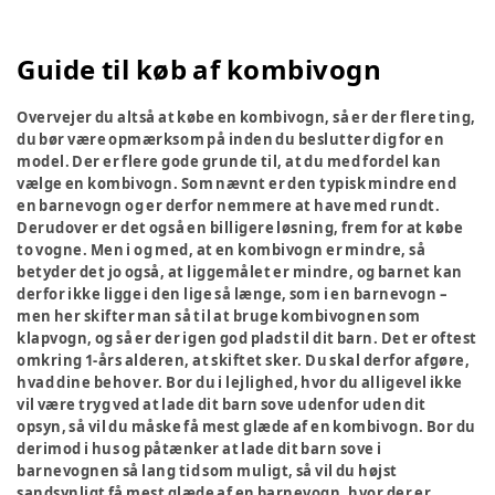
Guide til køb af kombivogn
Overvejer du altså at købe en kombivogn, så er der flere ting,
du bør være opmærksom på inden du beslutter dig for en
model. Der er flere gode grunde til, at du med fordel kan
vælge en kombivogn. Som nævnt er den typisk mindre end
en barnevogn og er derfor nemmere at have med rundt.
Derudover er det også en billigere løsning, frem for at købe
to vogne. Men i og med, at en kombivogn er mindre, så
betyder det jo også, at liggemålet er mindre, og barnet kan
derfor ikke ligge i den lige så længe, som i en barnevogn –
men her skifter man så til at bruge kombivognen som
klapvogn, og så er der igen god plads til dit barn. Det er oftest
omkring 1-års alderen, at skiftet sker. Du skal derfor afgøre,
hvad dine behov er. Bor du i lejlighed, hvor du alligevel ikke
vil være tryg ved at lade dit barn sove udenfor uden dit
opsyn, så vil du måske få mest glæde af en kombivogn. Bor du
derimod i hus og påtænker at lade dit barn sove i
barnevognen så lang tid som muligt, så vil du højst
sandsynligt få mest glæde af en barnevogn, hvor der er