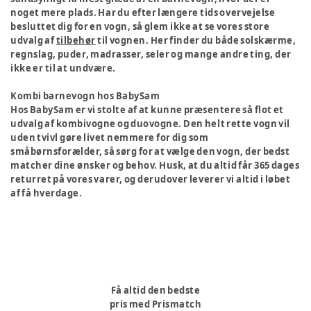
noget mere plads. Har du efter længere tids overvejelse
besluttet dig for en vogn, så glem ikke at se vores store
udvalg af
tilbehør
til vognen. Her finder du både solskærme,
regnslag, puder, madrasser, seler og mange andre ting, der
ikke er til at undvære.
Kombi barnevogn hos BabySam
Hos BabySam er vi stolte af at kunne præsentere så flot et
udvalg af kombivogne og duovogne. Den helt rette vogn vil
uden tvivl gøre livet nemmere for dig som
småbørnsforælder, så sørg for at vælge den vogn, der bedst
matcher dine ønsker og behov. Husk, at du altid får 365 dages
returret på vores varer, og derudover leverer vi altid i løbet
af få hverdage.
Få altid den bedste
pris med Prismatch