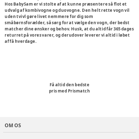
Hos BabySam er vi stolte af at kunne præsentere så flot et
udvalg af kombivogne og duovogne. Den helt rette vogn vil
uden tvivl gøre livet nemmere for dig som
småbørnsforælder, så sørg for at vælge den vogn, der bedst
matcher dine ønsker og behov. Husk, at du altid får 365 dages
returret på vores varer, og derudover leverer vi altid i løbet
af få hverdage.
Få altid den bedste
pris med Prismatch
OM OS