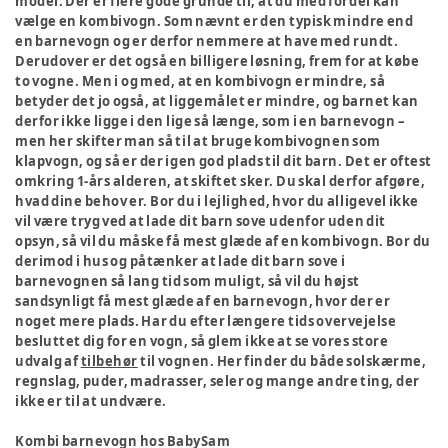
model. Der er flere gode grunde til, at du med fordel kan
vælge en kombivogn. Som nævnt er den typisk mindre end
en barnevogn og er derfor nemmere at have med rundt.
Derudover er det også en billigere løsning, frem for at købe
to vogne. Men i og med, at en kombivogn er mindre, så
betyder det jo også, at liggemålet er mindre, og barnet kan
derfor ikke ligge i den lige så længe, som i en barnevogn –
men her skifter man så til at bruge kombivognen som
klapvogn, og så er der igen god plads til dit barn. Det er oftest
omkring 1-års alderen, at skiftet sker. Du skal derfor afgøre,
hvad dine behov er. Bor du i lejlighed, hvor du alligevel ikke
vil være tryg ved at lade dit barn sove udenfor uden dit
opsyn, så vil du måske få mest glæde af en kombivogn. Bor du
derimod i hus og påtænker at lade dit barn sove i
barnevognen så lang tid som muligt, så vil du højst
sandsynligt få mest glæde af en barnevogn, hvor der er
noget mere plads. Har du efter længere tids overvejelse
besluttet dig for en vogn, så glem ikke at se vores store
udvalg af
tilbehør
til vognen. Her finder du både solskærme,
regnslag, puder, madrasser, seler og mange andre ting, der
ikke er til at undvære.
Kombi barnevogn hos BabySam