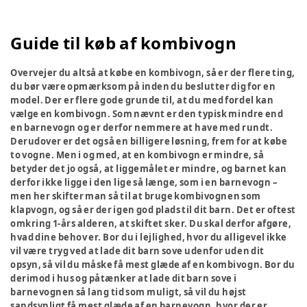
Guide til køb af kombivogn
Overvejer du altså at købe en kombivogn, så er der flere ting,
du bør være opmærksom på inden du beslutter dig for en
model. Der er flere gode grunde til, at du med fordel kan
vælge en kombivogn. Som nævnt er den typisk mindre end
en barnevogn og er derfor nemmere at have med rundt.
Derudover er det også en billigere løsning, frem for at købe
to vogne. Men i og med, at en kombivogn er mindre, så
betyder det jo også, at liggemålet er mindre, og barnet kan
derfor ikke ligge i den lige så længe, som i en barnevogn –
men her skifter man så til at bruge kombivognen som
klapvogn, og så er der igen god plads til dit barn. Det er oftest
omkring 1-års alderen, at skiftet sker. Du skal derfor afgøre,
hvad dine behov er. Bor du i lejlighed, hvor du alligevel ikke
vil være tryg ved at lade dit barn sove udenfor uden dit
opsyn, så vil du måske få mest glæde af en kombivogn. Bor du
derimod i hus og påtænker at lade dit barn sove i
barnevognen så lang tid som muligt, så vil du højst
sandsynligt få mest glæde af en barnevogn, hvor der er