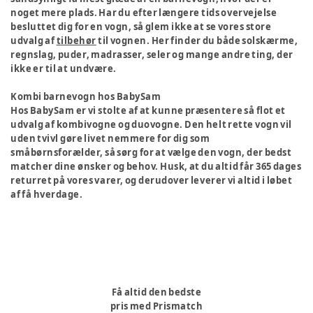
noget mere plads. Har du efter længere tids overvejelse
besluttet dig for en vogn, så glem ikke at se vores store
udvalg af
tilbehør
til vognen. Her finder du både solskærme,
regnslag, puder, madrasser, seler og mange andre ting, der
ikke er til at undvære.
Kombi barnevogn hos BabySam
Hos BabySam er vi stolte af at kunne præsentere så flot et
udvalg af kombivogne og duovogne. Den helt rette vogn vil
uden tvivl gøre livet nemmere for dig som
småbørnsforælder, så sørg for at vælge den vogn, der bedst
matcher dine ønsker og behov. Husk, at du altid får 365 dages
returret på vores varer, og derudover leverer vi altid i løbet
af få hverdage.
Få altid den bedste
pris med Prismatch