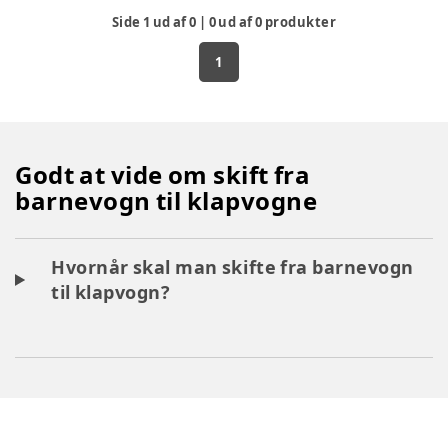
Side
1
ud af
0
|
0
ud af
0
produkter
1
Godt at vide om skift fra
barnevogn til klapvogne
Hvornår skal man skifte fra barnevogn
til klapvogn?