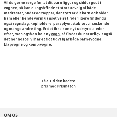
Vil du gerne sørge for, at dit barn ligger og sidder godt i
vognen, så kan du også finde et stort udvalg af både
madrasser, puder og tæpper, der støtter dit barn og holder
ham eller hende varm uanset vejret. Yderligere finder du
også regnslag, kopholdere, paraplyer, ståbræt til søskende
og mange andre ting. Er det ikke kun nyt udstyr du leder
efter, men også en helt ny
vogn
, så finder du naturligvis også
det her hos os. Vi har et flot udvalg af både barnevogne,
klapvogne og kombivogne.
Få altid den bedste
pris med Prismatch
OM OS