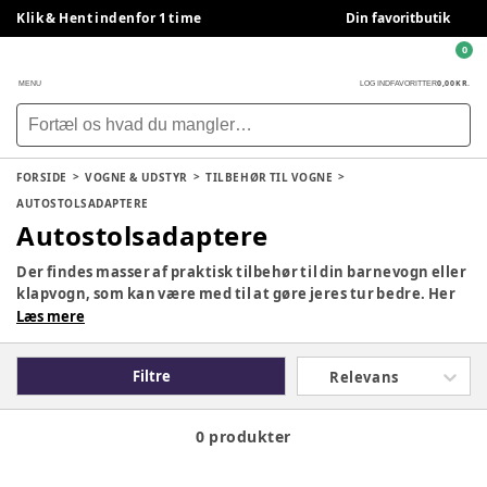
Klik & Hent indenfor 1 time
Din favoritbutik
0
0,00 KR.
MENU
LOG IND
FAVORITTER
FORSIDE
VOGNE & UDSTYR
TILBEHØR TIL VOGNE
AUTOSTOLSADAPTERE
Autostolsadaptere
Der findes masser af praktisk tilbehør til din barnevogn eller
klapvogn, som kan være med til at gøre jeres tur bedre. Her
finder du regnslag, solskærme, lifte, praktiske kopholdere
Læs mere
og ståbræt til andre søskende.
Filtre
Relevans
0 produkter