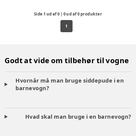
Side
1
ud af
0
|
0
ud af
0
produkter
1
Godt at vide om tilbehør til vogne
Hvornår må man bruge siddepude i en
barnevogn?
Hvad skal man bruge i en barnevogn?