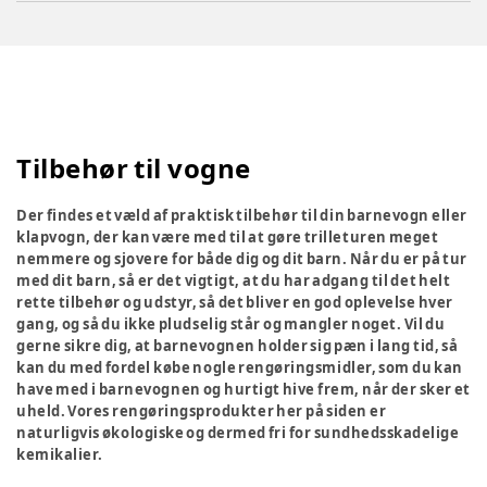
Tilbehør til vogne
Der findes et væld af praktisk tilbehør til din barnevogn eller
klapvogn, der kan være med til at gøre trilleturen meget
nemmere og sjovere for både dig og dit barn. Når du er på tur
med dit barn, så er det vigtigt, at du har adgang til det helt
rette tilbehør og udstyr, så det bliver en god oplevelse hver
gang, og så du ikke pludselig står og mangler noget. Vil du
gerne sikre dig, at barnevognen holder sig pæn i lang tid, så
kan du med fordel købe nogle rengøringsmidler, som du kan
have med i barnevognen og hurtigt hive frem, når der sker et
uheld. Vores rengøringsprodukter her på siden er
naturligvis økologiske og dermed fri for sundhedsskadelige
kemikalier.