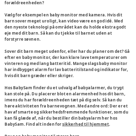
forældreenheden?
Vælg for eksempel en baby monitor med kamera. Hvis dit
barn sover meget uroligt, kan video være en god idé. Med
den nyeste teknologi på området kan du holde ekstra godt
øje med dit barn. Så kan du tjekke til barnet uden at
forstyrre søvnen.
Sover dit barn meget udenfor, eller har du planer om det? Gå
efter en baby monitor, der kan klare lave temperaturer om
vinteren og med lang batteritid. Mange slags baby monitor
har indbygget alarm for lav batteritilstand og indikator for,
hvis dit barn græder eller skriger.
Hos BabySam finder du et udvalg af babyalarmer, du trygt
kan stole på. Du placerer blot en alarmenhed hos dit barn,
imens du har forældreenheden tæt på dig selv. Så kan du
høre aktiviteten fra barnevognen. Med andre ord: Der er et
hav af smarte og sikkerhedsfremmende funktioner, som du
kan få glæde af, når du bestiller din babyalarm her hos
BabySam. Find alt inden for
sikkerhed til hjemmet
.