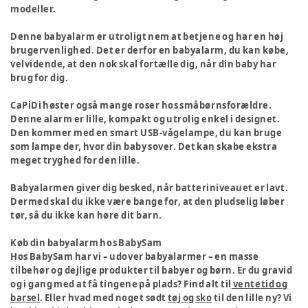
modeller.
Denne babyalarm er utroligt nem at betjene og har en høj
brugervenlighed. Det er derfor en babyalarm, du kan købe,
velvidende, at den nok skal fortælle dig, når din baby har
brug for dig.
CaPiDi
høster også mange roser hos småbørnsforældre.
Denne alarm er lille, kompakt og utrolig enkel i designet.
Den kommer med en smart USB-vågelampe, du kan bruge
som lampe der, hvor din baby sover. Det kan skabe ekstra
meget tryghed for den lille.
Babyalarmen giver dig besked, når batteriniveauet er lavt.
Dermed skal du ikke være bange for, at den pludselig løber
tør, så du ikke kan høre dit barn.
Køb din babyalarm hos BabySam
Hos BabySam har vi – udover babyalarmer – en masse
tilbehør og dejlige produkter til babyer og børn. Er du gravid
og i gang med at få tingene på plads? Find alt til
ventetid og
barsel
. Eller hvad med noget sødt
tøj og sko
til den lille ny? Vi