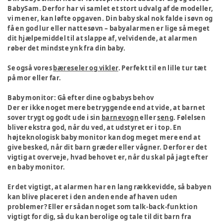
BabySam. Derfor har vi samlet et stort udvalg af de modeller,
vi mener, kan løfte opgaven. Din baby skal nok falde i søvn og
få en god lur eller nattesøvn – babyalarmen er lige så meget
dit hjælpemiddel til at slappe af, velvidende, at alarmen
røber det mindste ynk fra din baby.
Se også vores
bæreseler og vikler
. Perfekt til en lille tur tæt
på mor eller far.
Baby monitor: Gå efter dine og babys behov
Der er ikke noget mere betryggende end at vide, at barnet
sover trygt og godt ude i sin
barnevogn
eller
seng
. Følelsen
bliver ekstra god, når du ved, at udstyret er i top. En
højteknologisk baby monitor kan dog meget mere end at
give besked, når dit barn græder eller vågner. Derfor er det
vigtig at overveje, hvad behovet er, når du skal på jagt efter
en baby monitor.
Er det vigtigt, at alarmen har en lang rækkevidde, så babyen
kan blive placeret i den anden ende af haven uden
problemer? Eller er sådan noget som talk-back-funktion
vigtigt for dig, så du kan berolige og tale til dit barn fra