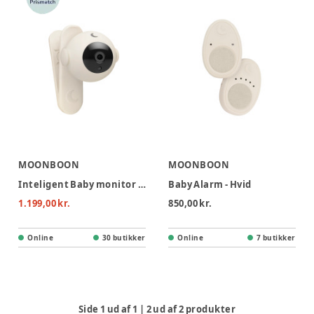
MOONBOON
MOONBOON
Inteligent Baby monitor med kamera - Hvid
Baby Alarm - Hvid
1.199,00 kr.
850,00 kr.
Online
30 butikker
Online
7 butikker
Side
1
ud af
1
|
2
ud af
2
produkter