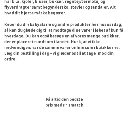
har bl.a. kjoler, bluser, bukser, regntøj/termotøj og
flyverdragter samt begyndersko, støvler og sandaler. Alt
hvad dit hjerte måske begærer.
Køber du din babyalarm og andre produkter her hos os i dag,
så kan du glæde dig til at modtage dine varer i løbet af kun få
hverdage. Du kan også besøge en af vores mange butikker,
der er placeret rundt om i landet. Husk, at vi ikke
nødvendigvis har de samme varer online som i butikkerne.
Læg din bestilling i dag – vi glæder os til at tage imod din
ordre.
Få altid den bedste
pris med Prismatch