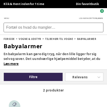
Klik & Hent indenfor 1 time
Din favoritbutik
0
0,00 KR.
MENU
LOG IND
FAVORITTER
FORSIDE
VOGNE & UDSTYR
TILBEHØR TIL VOGNE
BABYALARMER
Babyalarmer
En babyalarm kan gøre dig tryg, når den lille ligger for sig
selv og sover. Det uundværlige hjælpemiddel betyder, at du
som forælder slipper for at løbe i pendulfart for at tjekke til
Læs mere
dit barn. Med en god babyalarm kan du trygt lægge din baby
til at sove – du skal nok høre det, når han eller hun vågner. Se
Filtre
Relevans
vores udvalg af babyalarmer herunder samt guide til valg af
babyalarm.
2 produkter