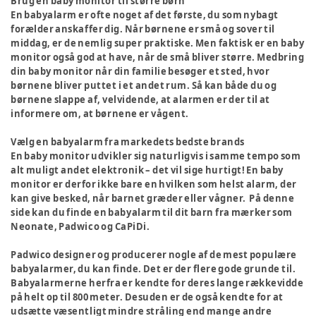
Brug en baby monitor til større børn
En babyalarm er ofte noget af det første, du som nybagt
forælder anskaffer dig. Når børnene er små og sover til
middag, er de nemlig super praktiske. Men faktisk er en baby
monitor også god at have, når de små bliver større. Medbring
din baby monitor når din familie besøger et sted, hvor
børnene bliver puttet i et andet rum. Så kan både du og
børnene slappe af, velvidende, at alarmen er der til at
informere om, at børnene er vågent.
Vælg en babyalarm fra markedets bedste brands
En baby monitor udvikler sig naturligvis i samme tempo som
alt muligt andet elektronik – det vil sige hurtigt! En baby
monitor er derfor ikke bare en hvilken som helst alarm, der
kan give besked, når barnet græder eller vågner. På denne
side kan du finde en babyalarm til dit barn fra mærker som
Neonate, Padwico og CaPiDi.
Padwico
designer og producerer nogle af de mest populære
babyalarmer, du kan finde. Det er der flere gode grunde til.
Babyalarmerne herfra er kendte for deres lange rækkevidde
på helt op til 800 meter. Desuden er de også kendte for at
udsætte væsentligt mindre stråling end mange andre