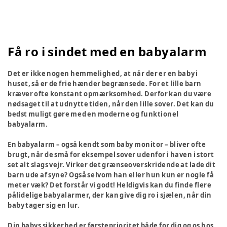
Få ro i sindet med en babyalarm
Det er ikke nogen hemmelighed, at når der er en baby i
huset, så er de frie hænder begrænsede. For et lille barn
kræver ofte konstant opmærksomhed. Derfor kan du være
nødsaget til at udnytte tiden, når den lille sover. Det kan du
bedst muligt gøre med en moderne og funktionel
babyalarm.
En babyalarm – også kendt som baby monitor – bliver ofte
brugt, når de små for eksempel sover udenfor i haven i stort
set alt slags vejr. Virker det grænseoverskridende at lade dit
barn ude af syne? Også selvom han eller hun kun er nogle få
meter væk? Det forstår vi godt! Heldigvis kan du finde flere
pålidelige babyalarmer, der kan give dig ro i sjælen, når din
baby tager sig en lur.
Din babys sikkerhed er førsteprioritet både for dig og os hos