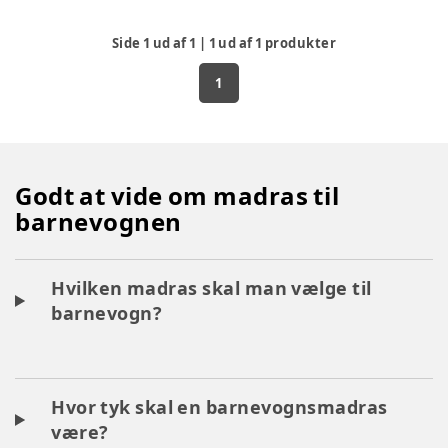
Side
1
ud af
1
|
1
ud af
1
produkter
1
Godt at vide om madras til
barnevognen
Hvilken madras skal man vælge til
barnevogn?
Hvor tyk skal en barnevognsmadras
være?