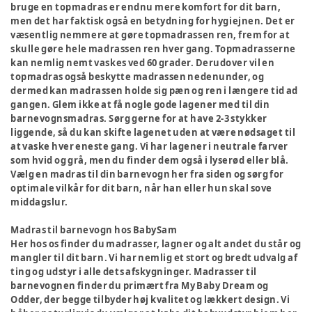
bruge en topmadras er endnu mere komfort for dit barn,
men det har faktisk også en betydning for hygiejnen. Det er
væsentlig nemmere at gøre topmadrassen ren, frem for at
skulle gøre hele madrassen ren hver gang. Topmadrasserne
kan nemlig nemt vaskes ved 60 grader. Derudover vil en
topmadras også beskytte madrassen nedenunder, og
dermed kan madrassen holde sig pæn og ren i længere tid ad
gangen. Glem ikke at få nogle gode lagener med til din
barnevognsmadras. Sørg gerne for at have 2-3 stykker
liggende, så du kan skifte lagenet uden at være nødsaget til
at vaske hver eneste gang. Vi har lagener i neutrale farver
som hvid og grå, men du finder dem også i lyserød eller blå.
Vælg en madras til din barnevogn her fra siden og sørg for
optimale vilkår for dit barn, når han eller hun skal sove
middagslur.
Madras til barnevogn hos BabySam
Her hos os finder du madrasser, lagner og alt andet du står og
mangler til dit barn. Vi har nemlig et stort og bredt udvalg af
ting og udstyr i alle dets afskygninger. Madrasser til
barnevognen finder du primært fra My Baby Dream og
Odder, der begge tilbyder høj kvalitet og lækkert design. Vi