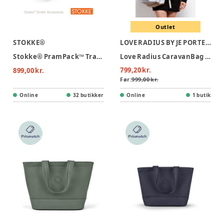
Outlet
STOKKE®
LOVE RADIUS BY JE PORTE MON BEBÉ
Stokke® PramPack™ Transporttaske
Love Radius CaravanBag - Grey
799,20 kr.
899,00 kr.
Før:
999,00 kr.
Online
32 butikker
Online
1 butik