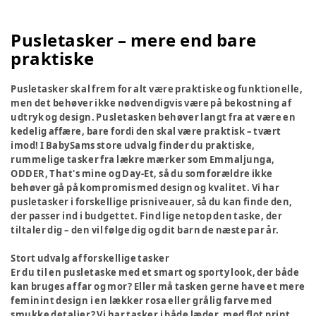
Pusletasker – mere end bare
praktiske
Pusletasker skal frem for alt være praktiske og funktionelle,
men det behøver ikke nødvendigvis være på bekostning af
udtryk og design. Pusletasken behøver langt fra at være en
kedelig affære, bare fordi den skal være praktisk – tvært
imod! I BabySams store udvalg finder du praktiske,
rummelige tasker fra lækre mærker som Emmaljunga,
ODDER, That's mine og Day-Et, så du som forældre ikke
behøver gå på kompromis med design og kvalitet. Vi har
pusletasker i forskellige prisniveauer, så du kan finde den,
der passer ind i budgettet. Find lige netop den taske, der
tiltaler dig – den vil følge dig og dit barn de næste par år.
Stort udvalg af forskellige tasker
Er du til en pusletaske med et smart og sporty look, der både
kan bruges af far og mor? Eller må tasken gerne have et mere
feminint design i en lækker rosa eller grålig farve med
smukke detaljer? Vi har tasker i både læder, med flot print