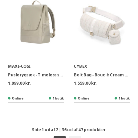
MAXI-COSI
CYBEX
Puslerygsæk - Timeless sand
Belt Bag - Bouclé Cream White
1.099,00 kr.
1.559,00 kr.
Online
1 butik
Online
1 butik
Side
1
ud af
2
|
36
ud af
47
produkter