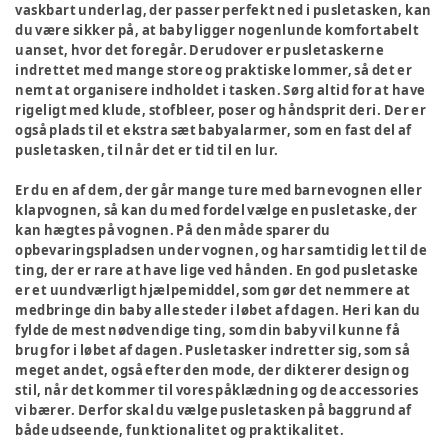
vaskbart underlag, der passer perfekt ned i pusletasken, kan
du være sikker på, at baby ligger nogenlunde komfortabelt
uanset, hvor det foregår. Derudover er pusletaskerne
indrettet med mange store og praktiske lommer, så det er
nemt at organisere indholdet i tasken. Sørg altid for at have
rigeligt med klude, stofbleer, poser og håndsprit deri. Der er
også plads til et ekstra sæt babyalarmer, som en fast del af
pusletasken, til når det er tid til en lur.
Er du en af dem, der går mange ture med barnevognen eller
klapvognen, så kan du med fordel vælge en pusletaske, der
kan hægtes på vognen. På den måde sparer du
opbevaringspladsen under vognen, og har samtidig let til de
ting, der er rare at have lige ved hånden. En god pusletaske
er et uundværligt hjælpemiddel, som gør det nemmere at
medbringe din baby alle steder i løbet af dagen. Heri kan du
fylde de mest nødvendige ting, som din baby vil kunne få
brug for i løbet af dagen. Pusletasker indretter sig, som så
meget andet, også efter den mode, der dikterer design og
stil, når det kommer til vores påklædning og de accessories
vi bærer. Derfor skal du vælge pusletasken på baggrund af
både udseende, funktionalitet og praktikalitet.