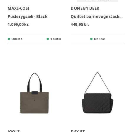
MAXI-COSI
DONE BY DEER
Puslerygsæk - Black
Quiltet barnevognstaske Sand
1.099,00 kr.
449,95 kr.
Online
1 butik
Online
JOOLZ
DAY-ET