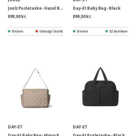
Joolz Pusletaske - Hazel Brown
Day-Et Baby Bag - Black
899,00 kr.
899,00 kr.
Online
Udsolgt i butik
Online
32 butikker
DAY-ET
DAY-ET
Day-Et Baby Bag - Moon Rock
Day-Et Pusletaske - Black