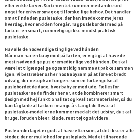
eller enkle farver. Sortimentet rummer med andre ord
noget for enhver smag og til forskellige behov. Det handler
om at finde den pusletaske, der kan imødekomme jeres
hverdag, hvor end den foregår. Tag puslebordet med på
farten i en smart, rummelig og ikke mindst praktisk
pusletaske.
Hav alle de nødvendige ting lige ved hånden
Når man har en baby med på farten, er vigtigt at have de
mest nødvendige pusleremedier lige ved hånden. De skal
være let tilgængelige og samtidig nemme at pakke sammen
igen. Vi bestræber os her hos BabySam på at føre et bredt
udvalg, der netop kan fungere som en forlængelse af
puslebordet de dage, hvor baby er med ude. Fælles for
pusletaskerne du finder her er, at de kombinerer smart
design med høj funktionalitet og kvalitetsmaterialer, så du
kan få glæde af tasken i mange år. Langt de fleste af
pusletaske-modellerne kommer med alt det udstyr, du skal
bruge, foruden bleer, klude, rent tøj og så videre.
Pusleunderlaget er godt at have eftersom, at det ikke er alle
steder, der er mulighed for pusleplads. Med et tilhørende