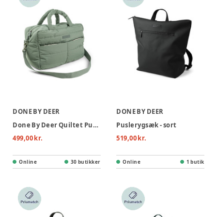
DONE BY DEER
DONE BY DEER
Done By Deer Quiltet Pusletaske - Grøn
Puslerygsæk - sort
499,00 kr.
519,00 kr.
Online
30 butikker
Online
1 butik