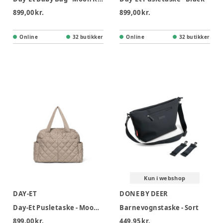
899,00 kr.
899,00 kr.
Online
32 butikker
Online
32 butikker
Kun i webshop
DAY-ET
DONE BY DEER
Day-Et Pusletaske - Moon Rock
Barnevognstaske - Sort
899,00 kr.
449,95 kr.