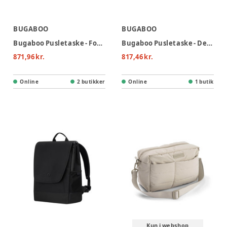
BUGABOO
BUGABOO
Bugaboo Pusletaske - Forest Green
Bugaboo Pusletaske - Deep Indigo
871,96 kr.
817,46 kr.
Online
2 butikker
Online
1 butik
Kun i webshop