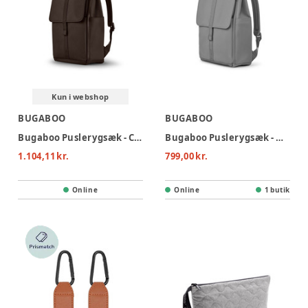
Kun i webshop
BUGABOO
BUGABOO
Bugaboo Puslerygsæk - Cocoa brown
Bugaboo Puslerygsæk - Moon Grey
1.104,11 kr.
799,00 kr.
Online
Online
1 butik