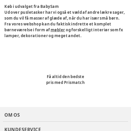
Køb i udvalget fra BabySam
Ud over pusletasker har vi også et væld af andre lækre sager,
som du vil få masser af glæde af, når du har især små børn.
Fra vores webshop kan du faktisk indrette et komplet
børneværelse i form af
møbler
og forskelligt interiør som fx
lamper, dekorationer og meget andet.
Få altid den bedste
pris med Prismatch
OM OS
KUNDESERVICE