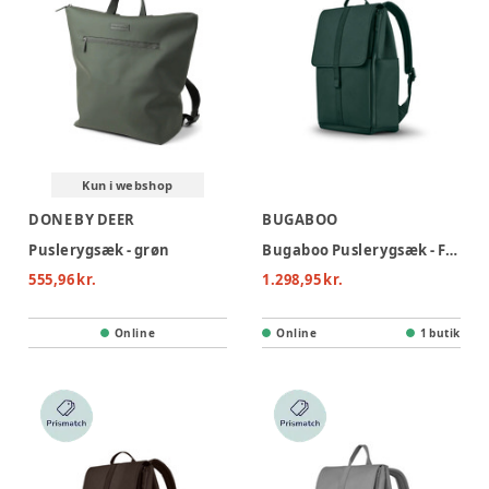
Kun i webshop
DONE BY DEER
BUGABOO
Puslerygsæk - grøn
Bugaboo Puslerygsæk - Fern green
555,96 kr.
1.298,95 kr.
Online
Online
1 butik