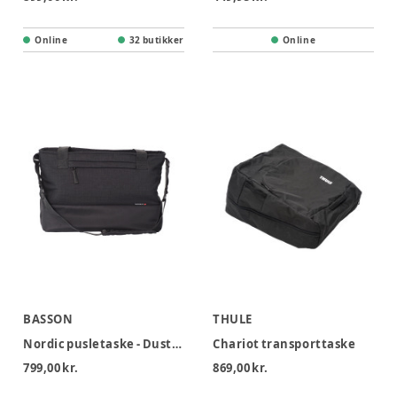
Online
32 butikker
Online
BASSON
THULE
Nordic pusletaske - Dusty Black
Chariot transporttaske
799,00 kr.
869,00 kr.