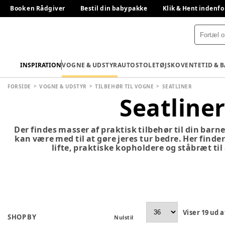
Book en Rådgiver
Bestil din babypakke
Klik & Hent indenfo
INSPIRATION
VOGNE & UDSTYR
AUTOSTOLE
TØJ
SKO
VENTETID & 
FORSIDE
VOGNE & UDSTYR
TILBEHØR TIL VOGNE
SEATLINER
Seatline
Der findes masser af praktisk tilbehør til din bar
kan være med til at gøre jeres tur bedre. Her find
lifte, praktiske kopholdere og ståbræt ti
Viser
19
ud a
SHOP BY
Nulstil