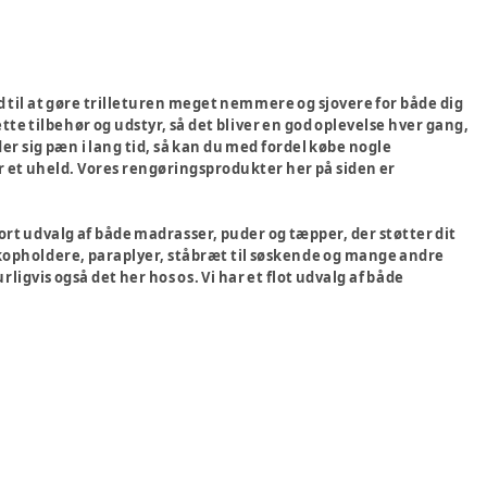
d til at gøre trilleturen meget nemmere og sjovere for både dig
rette tilbehør og udstyr, så det bliver en god oplevelse hver gang,
er sig pæn i lang tid, så kan du med fordel købe nogle
 et uheld. Vores rengøringsprodukter her på siden er
stort udvalg af både madrasser, puder og tæpper, der støtter dit
 kopholdere, paraplyer, ståbræt til søskende og mange andre
urligvis også det her hos os. Vi har et flot udvalg af både