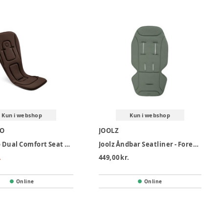
Kun i webshop
Kun i webshop
O
JOOLZ
Bugaboo Dual Comfort Seat Liner - Cocoa Brown
Joolz Åndbar Seatliner - Forest Green
.
449,00 kr.
Online
Online