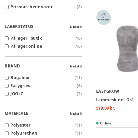
Prismatchede varer
(
8
)
LAGERSTATUS
Nulstil
På lager i butik
(
10
)
På lager online
(
16
)
BRAND
Nulstil
Bugaboo
(
11
)
Easygrow
(
6
)
EASYGROW
JOOLZ
(
2
)
Lammeskind - Grå
519,00 kr.
MATERIALE
Nulstil
Online
Polyester
(
11
)
Polyurethan
(
11
)