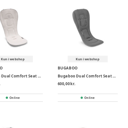
Kun i webshop
Kun i webshop
O
BUGABOO
Bugaboo Dual Comfort Seat Liner - Fresh White
Bugaboo Dual Comfort Seat Liner - Moon Grey
.
600,00 kr.
Online
Online