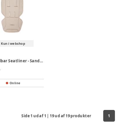
Kun i webshop
Joolz Åndbar Seatliner - Sandy Taupe
.
Online
Side
1
ud af
1
|
19
ud af
19
produkter
1