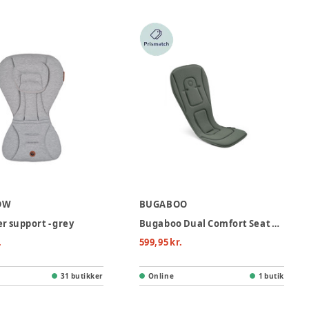
OW
BUGABOO
r support - grey
Bugaboo Dual Comfort Seat Liner - Forest Green
.
599,95 kr.
31 butikker
Online
1 butik