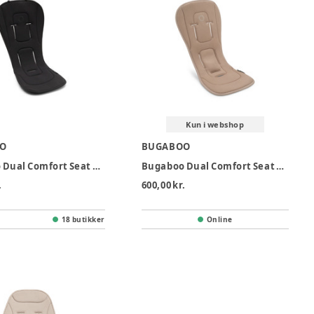
Kun i webshop
O
BUGABOO
Bugaboo Dual Comfort Seat Liner - Midnight Black
Bugaboo Dual Comfort Seat Liner - Dune Taupe
.
600,00 kr.
18 butikker
Online