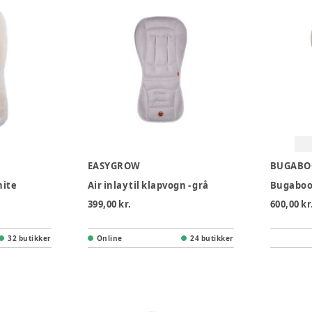
EASYGROW
BUGABO
hite
Air inlay til klapvogn - grå
399,00 kr.
600,00 kr
32 butikker
Online
24 butikker