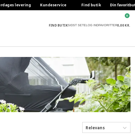
erdages levering
Kundeservice
Find butik
Din favoritbu
0
FIND BUTIK
0,00 KR.
SIDST SETE
LOG IND
FAVORITTER
Relevans