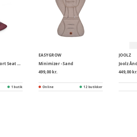
EASYGROW
JOOLZ
Bugaboo Dual Comfort Seat Liner - Dark Cherry
Minimizer - Sand
499,00 kr.
449,00 kr
1 butik
Online
12 butikker