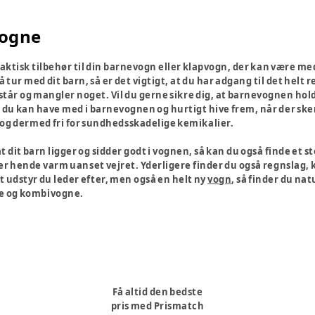
vogne
raktisk tilbehør til din barnevogn eller klapvogn, der kan være me
å tur med dit barn, så er det vigtigt, at du har adgang til det helt 
 står og mangler noget. Vil du gerne sikre dig, at barnevognen hold
du kan have med i barnevognen og hurtigt hive frem, når der sker
 og dermed fri for sundhedsskadelige kemikalier.
 at dit barn ligger og sidder godt i vognen, så kan du også finde et 
er hende varm uanset vejret. Yderligere finder du også regnslag,
yt udstyr du leder efter, men også en helt ny
vogn
, så finder du nat
e og kombivogne.
Få altid den bedste
pris med Prismatch