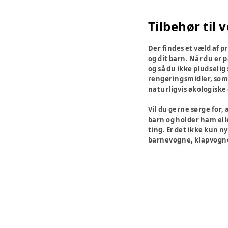
Tilbehør til 
Der findes et væld af p
og dit barn. Når du er p
og så du ikke pludselig
rengøringsmidler, som 
naturligvis økologiske
Vil du gerne sørge for,
barn og holder ham ell
ting. Er det ikke kun n
barnevogne, klapvogn