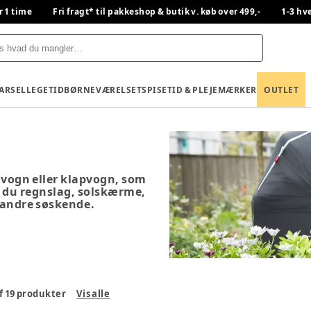
r 1 time
Fri fragt* til pakkeshop & butik v. køb over 499,-
1-3 hv
BARSEL
LEGETID
BØRNEVÆRELSET
SPISETID & PLEJE
MÆRKER
OUTLET
r
nevogn eller klapvogn, som
er du regnslag, solskærme,
l andre søskende.
f
19
produkter
Vis alle