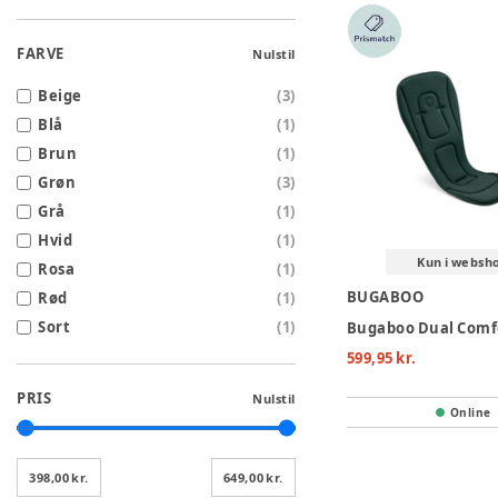
FARVE
Nulstil
Beige
(
3
)
Blå
(
1
)
Brun
(
1
)
Grøn
(
3
)
Grå
(
1
)
Hvid
(
1
)
Kun i websh
Rosa
(
1
)
BUGABOO
Rød
(
1
)
Sort
(
1
)
599,95 kr.
PRIS
Nulstil
Online
398,00 kr.
649,00 kr.