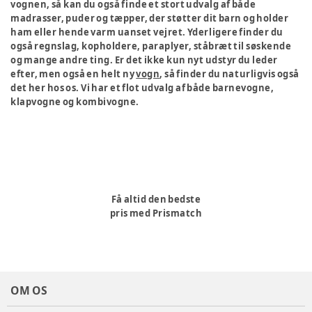
vognen, så kan du også finde et stort udvalg af både
madrasser, puder og tæpper, der støtter dit barn og holder
ham eller hende varm uanset vejret. Yderligere finder du
også regnslag, kopholdere, paraplyer, ståbræt til søskende
og mange andre ting. Er det ikke kun nyt udstyr du leder
efter, men også en helt ny
vogn
, så finder du naturligvis også
det her hos os. Vi har et flot udvalg af både barnevogne,
klapvogne og kombivogne.
Få altid den bedste
pris med Prismatch
OM OS