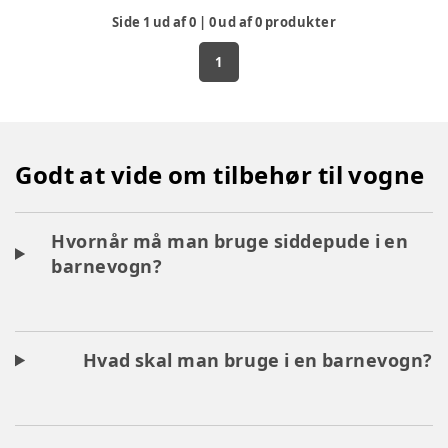
Side
1
ud af
0
|
0
ud af
0
produkter
1
Godt at vide om tilbehør til vogne
Hvornår må man bruge siddepude i en
barnevogn?
Hvad skal man bruge i en barnevogn?