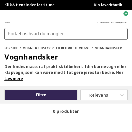
Klik & Hent indenfor 1 time
Din favoritbutik
0
0,00 KR.
MENU
LOG IND
FAVORITTER
FORSIDE
VOGNE & UDSTYR
TILBEHØR TIL VOGNE
VOGNHANDSKER
Vognhandsker
Der findes masser af praktisk tilbehør til din barnevogn eller
klapvogn, som kan være med til at gøre jeres tur bedre. Her
finder du regnslag, solskærme, lifte, praktiske kopholdere
Læs mere
og ståbræt til andre søskende.
Filtre
Relevans
0 produkter