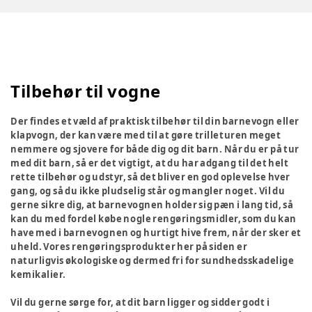
Tilbehør til vogne
Der findes et væld af praktisk tilbehør til din barnevogn eller
klapvogn, der kan være med til at gøre trilleturen meget
nemmere og sjovere for både dig og dit barn. Når du er på tur
med dit barn, så er det vigtigt, at du har adgang til det helt
rette tilbehør og udstyr, så det bliver en god oplevelse hver
gang, og så du ikke pludselig står og mangler noget. Vil du
gerne sikre dig, at barnevognen holder sig pæn i lang tid, så
kan du med fordel købe nogle rengøringsmidler, som du kan
have med i barnevognen og hurtigt hive frem, når der sker et
uheld. Vores rengøringsprodukter her på siden er
naturligvis økologiske og dermed fri for sundhedsskadelige
kemikalier.
Vil du gerne sørge for, at dit barn ligger og sidder godt i