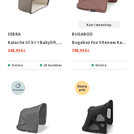
Kun i webshop
SEBRA
BUGABOO
Kaleche til 3-i-1 Babylift, dark olive
Bugaboo Fox 5 Renew Kaleche - Dusty Pink
348,95 kr.
798,95 kr.
Online
26 butikker
Online