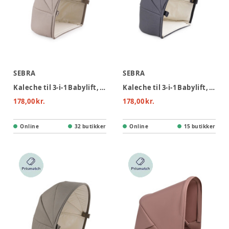
SEBRA
SEBRA
Kaleche til 3-i-1 Babylift, jetty beige
Kaleche til 3-i-1 Babylift, blue olive
178,00 kr.
178,00 kr.
Online
32 butikker
Online
15 butikker