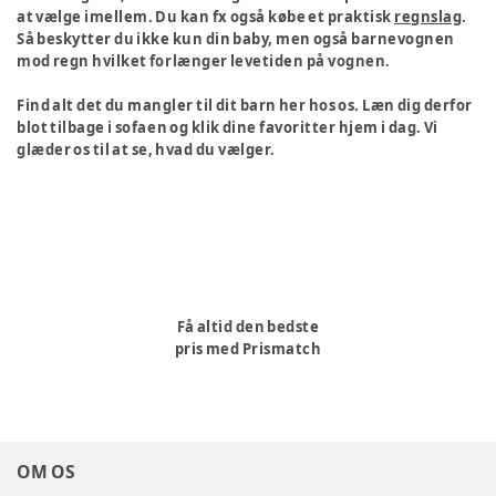
at vælge imellem. Du kan fx også købe et praktisk
regnslag
.
Så beskytter du ikke kun din baby, men også barnevognen
mod regn hvilket forlænger levetiden på vognen.
Find alt det du mangler til dit barn her hos os. Læn dig derfor
blot tilbage i sofaen og klik dine favoritter hjem i dag. Vi
glæder os til at se, hvad du vælger.
Få altid den bedste
pris med Prismatch
OM OS