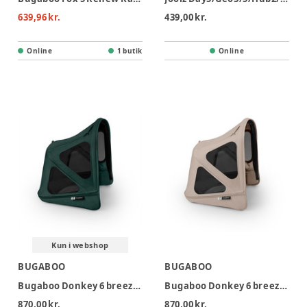
639,96 kr.
439,00 kr.
Online
1 butik
Online
Kun i webshop
BUGABOO
BUGABOO
Bugaboo Donkey 6 breezy sun canopy - Fern Green
Bugaboo Donkey 6 breezy sun canopy - Desert Taupe
870,00 kr.
870,00 kr.