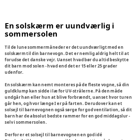
En solskærm er uundværlig i
sommersolen
Til de lune sommermåneder er det uundværligt med en
solskærm til din barnevogn. Det er nemlig aldrig helt til at
forudse det danske vejr. Uanset hvad bør du altid beskytte
dit barn mod solen - hvad end det er 15 eller 25 grader
udenfor.
En solskærm kan nemt monteres på de fleste vogne, så din
guldklump kan sidde i læ for UV-strålerne. På den måde
undgår han eller hun at blive forbrændt, uanset hvor turen
går hen, og hvor længe I er på farten. Derudover kan et
solsejl til barnevognen også sørge for god ventilation, så dit
barn har de absolut bedste rammer for en god middagslur -
selv i sommersolen.
Derfor er et solsejl til barnevognen en god idé