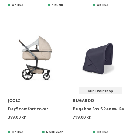
Online
1 butik
Online
Kun i webshop
JOOLZ
BUGABOO
Day5 comfort cover
Bugaboo Fox 5 Renew Kaleche - Deep Indigo
399,00 kr.
799,00 kr.
Online
6 butikker
Online