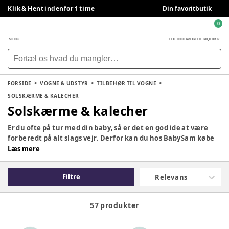
Klik & Hent indenfor 1 time
Din favoritbutik
0
0,00 KR.
MENU
LOG IND
FAVORITTER
FORSIDE
VOGNE & UDSTYR
TILBEHØR TIL VOGNE
SOLSKÆRME & KALECHER
Solskærme & kalecher
Er du ofte på tur med din baby, så er det en god ide at være
forberedt på alt slags vejr. Derfor kan du hos BabySam købe
udstyr til barnevognen, der sikrer, at din baby hverken bliver
Læs mere
for varm eller for kold. Her på siden kan du se vores udvalg af
solsejl til barnevognen. Med en god solskærm kan du holde
Filtre
Relevans
solens varme stråler ude af barnevognen, og sørge for at dit
barn hverken får det for varmt eller bliver blændet af solens
skarpe stråler.
57 produkter