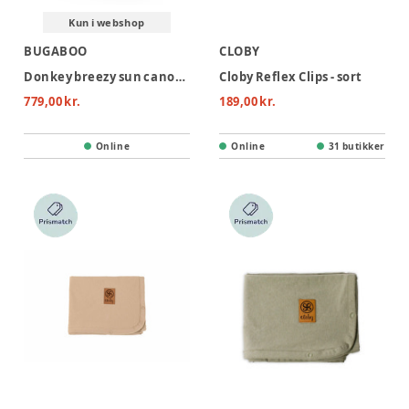
Kun i webshop
BUGABOO
CLOBY
Donkey breezy sun canopy Dusty Pink
Cloby Reflex Clips - sort
779,00 kr.
189,00 kr.
Online
Online
31 butikker