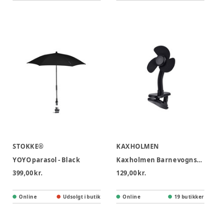
STOKKE®
KAXHOLMEN
YOYO parasol - Black
Kaxholmen Barnevognsventilator
399,00 kr.
129,00 kr.
Online
Udsolgt i butik
Online
19 butikker