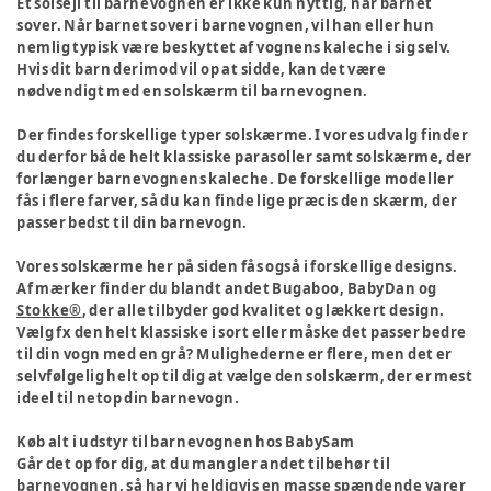
Et solsejl til barnevognen er ikke kun nyttig, når barnet
sover. Når barnet sover i barnevognen, vil han eller hun
nemlig typisk være beskyttet af vognens kaleche i sig selv.
Hvis dit barn derimod vil op at sidde, kan det være
nødvendigt med en solskærm til barnevognen.
Der findes forskellige typer solskærme. I vores udvalg finder
du derfor både helt klassiske parasoller samt solskærme, der
forlænger barnevognens kaleche. De forskellige modeller
fås i flere farver, så du kan finde lige præcis den skærm, der
passer bedst til din barnevogn.
Vores solskærme her på siden fås også i forskellige designs.
Af mærker finder du blandt andet Bugaboo, BabyDan og
Stokke®
, der alle tilbyder god kvalitet og lækkert design.
Vælg fx den helt klassiske i sort eller måske det passer bedre
til din vogn med en grå? Mulighederne er flere, men det er
selvfølgelig helt op til dig at vælge den solskærm, der er mest
ideel til netop din barnevogn.
Køb alt i udstyr til barnevognen hos BabySam
Går det op for dig, at du mangler andet tilbehør til
barnevognen, så har vi heldigvis en masse spændende varer