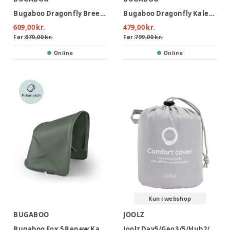
Bugaboo Dragonfly Breezy Kaleche - Morning Pink
Bugaboo Dragonfly Kaleche - Dark Cherry
609,00 kr.
479,00 kr.
Før:
870,00 kr.
Før:
799,00 kr.
Online
Online
Kun i webshop
BUGABOO
JOOLZ
Bugaboo Fox 5 Renew Kaleche - Forest Green
Joolz Day5/Geo3/5/Hub2/Aer+/2 Comfort Cover