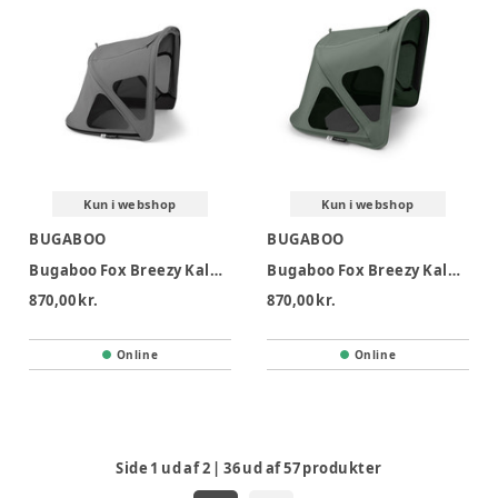
Kun i webshop
Kun i webshop
BUGABOO
BUGABOO
Bugaboo Fox Breezy Kaleche - Moon Grey
Bugaboo Fox Breezy Kaleche - Forest Green
870,00 kr.
870,00 kr.
Online
Online
Side
1
ud af
2
|
36
ud af
57
produkter