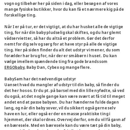
vogn og tilbehør her på siden i dag, eller besøg en af vores
mange fysiske butikker, hvor du kan få et nærmere kig på de
forskellige ting.
Når I er på tur, er det vigtigt, at du har husket alle de vigtige
ting, for når din baby pludselig skal skiftes, og du har glemt
vådservietter, så har du altså et problem. Gør det derfor
nemt for dig selv og sørg for at have styr på alle de vigtige
ting. Her på siden finder du alt det udstyr vi mener, du som
forælder har brug for, når der er småbørn i huset. Du kan
vælge imellem spændende ting fra gode brands som
ERGObaby
, Baby Dan, Cybex og mange flere.
BabySam har det nødvendige udstyr
Uanset hvad du mangler af udstyr til din baby, så finder du
det her hos os. Er du pt. på barsel med din lille nyfødte, så ved
du også, at det nogle gange kan være svært at få tid til meget
andet end at passe babyen. Du har hænderne fulde dagen
lang, og når din baby sover, vil du sikkert også gerne selv
have en lur, eller også er der en masse praktiske ting i
hjemmet, der skal ordnes. Overvej derfor, om du vil få gavn af
en bæresele. Med en bæresele kan du være tæt på din baby,