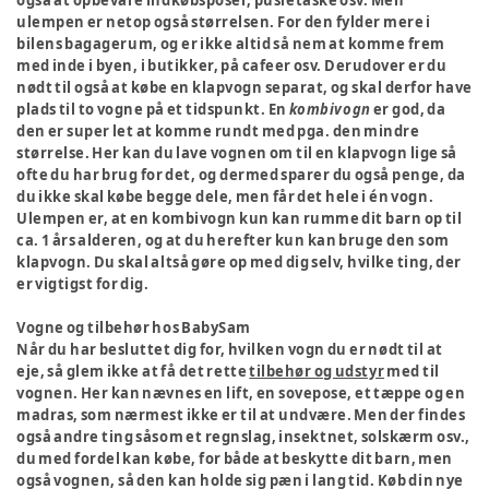
ulempen er netop også størrelsen. For den fylder mere i
bilens bagagerum, og er ikke altid så nem at komme frem
med inde i byen, i butikker, på cafeer osv. Derudover er du
nødt til også at købe en klapvogn separat, og skal derfor have
plads til to vogne på et tidspunkt. En
kombivogn
er god, da
den er super let at komme rundt med pga. den mindre
størrelse. Her kan du lave vognen om til en klapvogn lige så
ofte du har brug for det, og dermed sparer du også penge, da
du ikke skal købe begge dele, men får det hele i én vogn.
Ulempen er, at en kombivogn kun kan rumme dit barn op til
ca. 1 års alderen, og at du herefter kun kan bruge den som
klapvogn. Du skal altså gøre op med dig selv, hvilke ting, der
er vigtigst for dig.
Vogne og tilbehør hos BabySam
Når du har besluttet dig for, hvilken vogn du er nødt til at
eje, så glem ikke at få det rette
tilbehør og udstyr
med til
vognen. Her kan nævnes en lift, en sovepose, et tæppe og en
madras, som nærmest ikke er til at undvære. Men der findes
også andre ting såsom et regnslag, insektnet, solskærm osv.,
du med fordel kan købe, for både at beskytte dit barn, men
også vognen, så den kan holde sig pæn i lang tid. Køb din nye