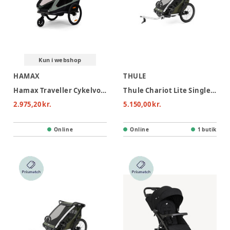
Kun i webshop
HAMAX
THULE
Hamax Traveller Cykelvogn - Khaki Green
Thule Chariot Lite Single Cykelvogn - Vintage Green
2.975,20 kr.
5.150,00 kr.
Online
Online
1 butik