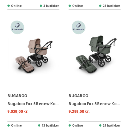
Online
3 butikker
Online
25 butikker
BUGABOO
BUGABOO
Bugaboo Fox 5 Renew Kombivogn - Black/Desert taupe melange
Bugaboo Fox 5 Renew Kombivogn - Black/Forest Green
9.029,00 kr.
9.299,00 kr.
Online
13 butikker
Online
29 butikker