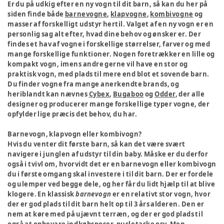
Er du på udkig efter en ny vogn til dit barn, så kan du her på
siden finde både
barnevogne
,
klapvogne
,
kombivogne
og
masser af forskelligt udstyr hertil. Valget af en ny vogn er en
personlig sag alt efter, hvad dine behov og ønsker er. Der
findes et hav af vogne i forskellige størrelser, farver og med
mange forskellige funktioner. Nogen foretrækker en lille og
kompakt vogn, imens andre gerne vil have en stor og
praktisk vogn, med plads til mere end blot et sovende barn.
Du finder vogne fra mange anerkendte brands, og
heriblandt kan nævnes
Cybex
,
Bugaboo
og
Odder
, der alle
designer og producerer mange forskellige typer vogne, der
opfylder lige præcis det behov, du har.
Barnevogn, klapvogn eller kombivogn?
Hvis du venter dit første barn, så kan det være svært
navigere i junglen af udstyr til din baby. Måske er du derfor
også i tvivl om, hvorvidt det er en barnevogn eller kombivogn
du i første omgang skal investere i til dit barn. Der er fordele
og ulemper ved begge dele, og her får du lidt hjælp til at blive
klogere. En klassisk
barnevogn
er en relativt stor vogn, hvor
der er god plads til dit barn helt op til 3 års alderen. Den er
nem at køre med på ujævnt terræn, og der er god plads til
også at opbevare indkøbsposer, pusletaske osv. Men