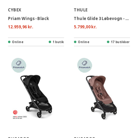
CYBEX
THULE
Priam Wings - Black
Thule Glide 3 Løbevogn - Black
12.959,96 kr.
5.799,00 kr.
Online
1 butik
Online
17 butikker