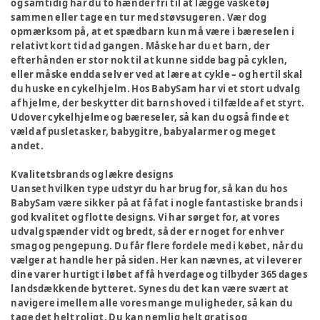
og samtidig har du to hænder fri til at lægge vasketøj
sammen eller tage en tur med støvsugeren. Vær dog
opmærksom på, at et spædbarn kun må være i bæreselen i
relativt kort tid ad gangen. Måske har du et barn, der
efterhånden er stor nok til at kunne sidde bag på cyklen,
eller måske endda selv er ved at lære at cykle – og hertil skal
du huske en cykelhjelm. Hos BabySam har vi et stort udvalg
af hjelme, der beskytter dit barns hoved i tilfælde af et styrt.
Udover cykelhjelme og bæreseler, så kan du også finde et
væld af pusletasker, babygitre, babyalarmer og meget
andet.
Kvalitetsbrands og lækre designs
Uanset hvilken type udstyr du har brug for, så kan du hos
BabySam være sikker på at få fat i nogle fantastiske brands i
god kvalitet og flotte designs. Vi har sørget for, at vores
udvalg spænder vidt og bredt, så der er noget for enhver
smag og pengepung. Du får flere fordele med i købet, når du
vælger at handle her på siden. Her kan nævnes, at vi leverer
dine varer hurtigt i løbet af få hverdage og tilbyder 365 dages
landsdækkende bytteret. Synes du det kan være svært at
navigere imellem alle vores mange muligheder, så kan du
tage det helt roligt. Du kan nemlig helt gratis og