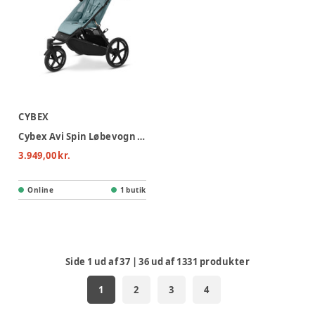
CYBEX
Cybex Avi Spin Løbevogn - Stormy Blue
3.949,00 kr.
Online
1 butik
Side
1
ud af
37
|
36
ud af
1331
produkter
1
2
3
4