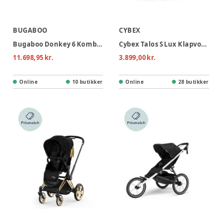
BUGABOO
CYBEX
Bugaboo Donkey 6 Kombivogn - Fern Green
Cybex Talos S Lux Klapvogn - Moon Black
11.698,95 kr.
3.899,00 kr.
Online
10 butikker
Online
28 butikker