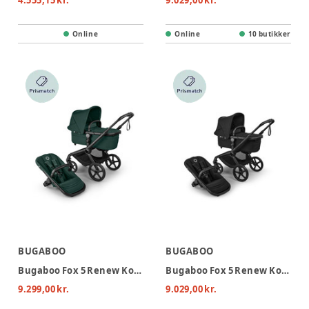
4.555,15 kr.
9.029,00 kr.
Online
Online
10 butikker
BUGABOO
BUGABOO
Bugaboo Fox 5 Renew Kombivogn - Black/Fern Green
Bugaboo Fox 5 Renew Kombivogn - Heritage Black/Black
9.299,00 kr.
9.029,00 kr.