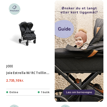
JOIE
Joie Estrella W/ RC Tvillingevogn - Ebony
2.735,10 kr.
Online
1 butik