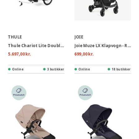
THULE
JOIE
Thule Chariot Lite Double Cykelvogn - Vintage Green
Joie Muze LX Klapvogn - Raven
5.697,00 kr.
699,00 kr.
Online
3 butikker
Online
18 butikker