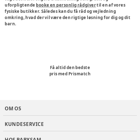
uforpligtende
booke en personlig rådgiver
til en af vores
fysiske butikker. Således kan du få råd og vejledning
omkring, hvad der vil være den rigtige løsning for dig og dit
barn.
Få altid den bedste
pris med Prismatch
OM OS
KUNDESERVICE
HOS BABYSAM