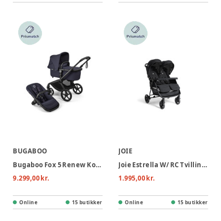
BUGABOO
JOIE
Bugaboo Fox 5 Renew Kombivogn - Black/Deep indigo
Joie Estrella W/ RC Tvillingevogn - Eclipse
9.299,00 kr.
1.995,00 kr.
Online
15 butikker
Online
15 butikker