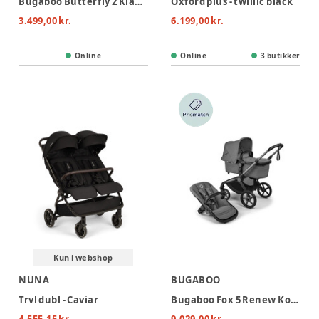
Bugaboo Butterfly 2 Klapvogn - Black/Desert Taupe
Oxford plus - twillic black
3.499,00 kr.
6.199,00 kr.
Online
Online
3 butikker
Kun i webshop
NUNA
BUGABOO
Trvl dubl - Caviar
Bugaboo Fox 5 Renew Kombivogn - Graphite/Moon Grey