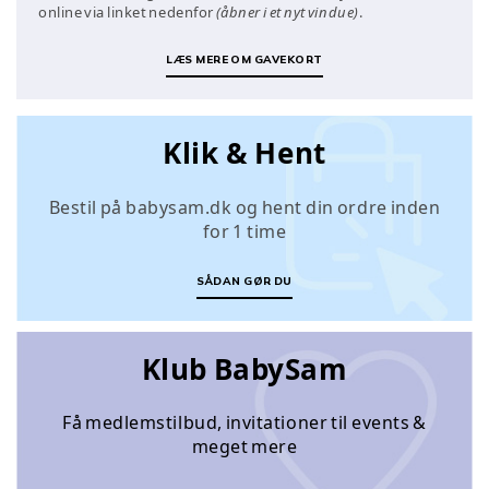
online via linket nedenfor
(åbner i et nyt vindue)
.
LÆS MERE OM GAVEKORT
Klik & Hent
Bestil på babysam.dk og hent din ordre inden
for 1 time
SÅDAN GØR DU
Klub BabySam
Få medlemstilbud, invitationer til events &
meget mere