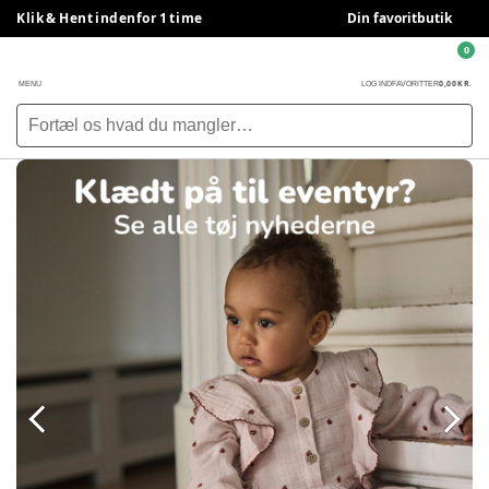
Klik & Hent indenfor 1 time
Din favoritbutik
0
0,00 KR.
MENU
LOG IND
FAVORITTER