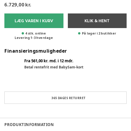
6.729,00 kr.
LÆG VAREN I KURV
KLIK & HENT
4 stk. online
På lager i 2 butikker
Levering
1
-
3
hverdage
Finansieringsmuligheder
Fra 561,00 kr. md. i 12 mdr.
Betal rentefrit med BabySam-kort
365 DAGES RETURRET
PRODUKTINFORMATION