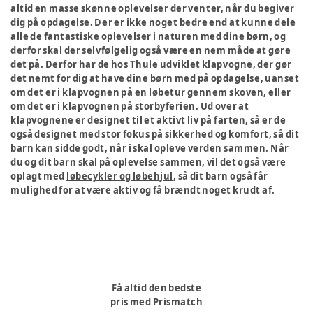
altid en masse skønne oplevelser der venter, når du begiver
dig på opdagelse. Der er ikke noget bedre end at kunne dele
alle de fantastiske oplevelser i naturen med dine børn, og
derfor skal der selvfølgelig også være en nem måde at gøre
det på. Derfor har de hos Thule udviklet klapvogne, der gør
det nemt for dig at have dine børn med på opdagelse, uanset
om det er i klapvognen på en løbetur gennem skoven, eller
om det er i klapvognen på storbyferien. Ud over at
klapvognene er designet til et aktivt liv på farten, så er de
også designet med stor fokus på sikkerhed og komfort, så dit
barn kan sidde godt, når i skal opleve verden sammen. Når
du og dit barn skal på oplevelse sammen, vil det også være
oplagt med
løbecykler og løbehjul
, så dit barn også får
mulighed for at være aktiv og få brændt noget krudt af.
Få altid den bedste
pris med Prismatch