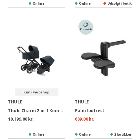
Online
Online
Udsolgt i butik
Kun i webshop
THULE
THULE
Thule Charm 2-in-1 Kombivogn - Darkest Blue
Palm footrest
10.199,00 kr.
689,00 kr.
Online
Online
2 butikker