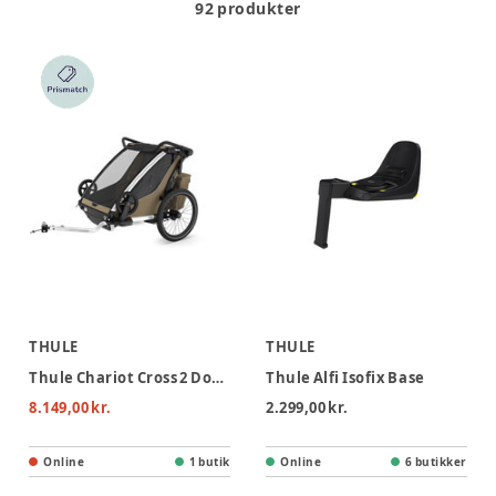
92 produkter
THULE
THULE
Thule Chariot Cross 2 Double Cykelvogn - Faded Khaki
Thule Alfi Isofix Base
8.149,00 kr.
2.299,00 kr.
Online
1 butik
Online
6 butikker