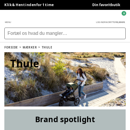
Klik & Hent indenfor 1 time
Din favoritbutik
0
0,00 KR.
MENU
LOG IND
FAVORITTER
FORSIDE
MÆRKER
THULE
Thule
Brand spotlight