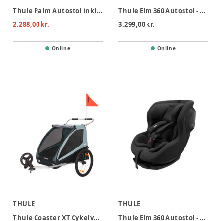
Thule Palm Autostol inkl. footrest - Beige
Thule Elm 360 Autostol - Darkest Blue
2.288,00 kr.
3.299,00 kr.
Online
Online
THULE
THULE
Thule Coaster XT Cykelvogn - Blue
Thule Elm 360 Autostol - Black