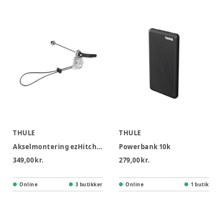
THULE
THULE
Akselmontering ezHitch™ plade med quick release
Powerbank 10k
349,00 kr.
279,00 kr.
Online
3 butikker
Online
1 butik