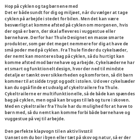
Hop på cyklen og tag børnene med
Det er både sundt for dig og miljøet, når du vælger at tage
cyklen på arbejde i stedet for bilen. Men det kan være
besværligt at komme afsted på cyklen om morgenen, hvis
der også er børn, der skal afleveres i vuggestue eller
børnehave. Derfor har Thule Designet en masse smarte
produkter, som gør det meget nemmere for dig at have de
små poder med på cyklen. Fra Thule finder du cykelsæder,
der nemt kan monteres bag på cyklen, så du hurtigt kan
komme afsted mod børnehave og arbejde. Cykelsæderne har
et smart og funktionelt design, hvor der ned til mindste
detalje er tænkt over sikkerheden og komforten, så dit barn
kommer til at sidde trygt og godt i stolen. Ud over cykelsæder
kan du også finde et udvalg af cykeltrailere fra Thule.
Cykeltrailerne er multifunktionelle, så de både kan spændes
bag på cyklen, men også kan bruges til løb og ture i skoven.
Med en cykeltrailer fra Thule har du mulighed for at have to
børn med, så du nemt kan komme forbi både børnehave og
vuggestue på vej til arbejde.
Den perfekte klapvogn til en aktiv livsstil
Uanset om du bor i byen eller tæt på skov og natur, så er der