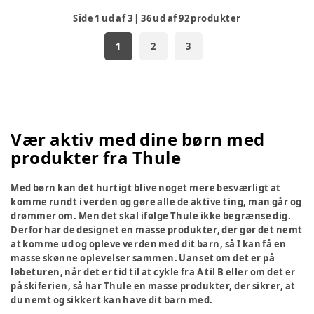
Side
1
ud af
3
|
36
ud af
92
produkter
1
2
3
Vær aktiv med dine børn med
produkter fra Thule
Med børn kan det hurtigt blive noget mere besværligt at
komme rundt i verden og gøre alle de aktive ting, man går og
drømmer om. Men det skal ifølge Thule ikke begrænse dig.
Derfor har de designet en masse produkter, der gør det nemt
at komme ud og opleve verden med dit barn, så I kan få en
masse skønne oplevelser sammen. Uanset om det er på
løbeturen, når det er tid til at cykle fra A til B eller om det er
på skiferien, så har Thule en masse produkter, der sikrer, at
du nemt og sikkert kan have dit barn med.