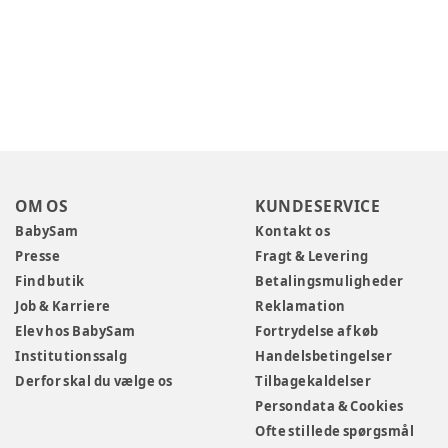
OM OS
KUNDESERVICE
BabySam
Kontakt os
Presse
Fragt & Levering
Find butik
Betalingsmuligheder
Job & Karriere
Reklamation
Elev hos BabySam
Fortrydelse af køb
Institutionssalg
Handelsbetingelser
Derfor skal du vælge os
Tilbagekaldelser
Persondata & Cookies
Ofte stillede spørgsmål