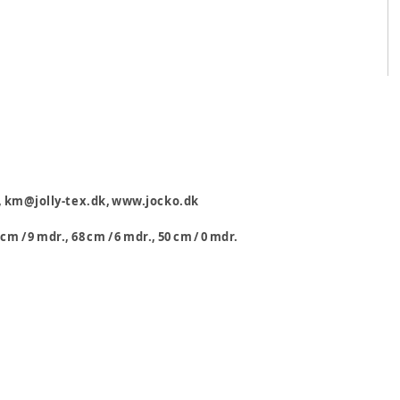
k, km@jolly-tex.dk, www.jocko.dk
 cm / 9 mdr., 68 cm / 6 mdr., 50 cm / 0 mdr.