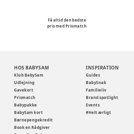
Få altid den bedste
pris med Prismatch
HOS BABYSAM
INSPIRATION
Klub BabySam
Guides
Udlejning
BabySnak
Gavekort
Familieliv
Prismatch
Brand spotlight
Babypakke
Events
BabySam kort
#Helt ærligt
Børnepengekredit
Book en Rådgiver