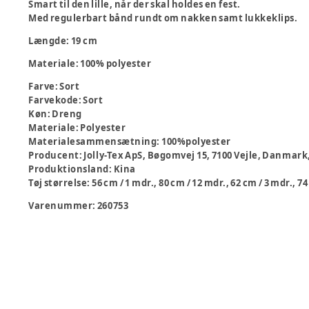
Smart til den lille, når der skal holdes en fest.
Med regulerbart bånd rundt om nakken samt lukkeklips.
Længde: 19 cm
Materiale: 100% polyester
Farve
:
Sort
Farvekode
:
Sort
Køn
:
Dreng
Materiale
:
Polyester
Materialesammensætning
:
100%polyester
Producent
:
Jolly-Tex ApS, Bøgomvej 15, 7100 Vejle, Danmar
Produktionsland
:
Kina
Tøj størrelse
:
56 cm / 1 mdr., 80 cm / 12 mdr., 62 cm / 3 mdr., 74
Varenummer:
260753