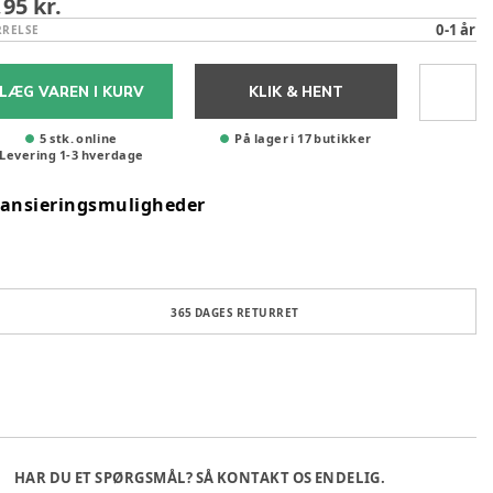
,95 kr.
0-1 år
RRELSE
LÆG VAREN I KURV
KLIK & HENT
5 stk. online
På lager i 17 butikker
Levering
1
-
3
hverdage
nansieringsmuligheder
365 DAGES RETURRET
HAR DU ET SPØRGSMÅL? SÅ KONTAKT OS ENDELIG.