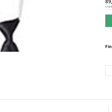
89
STØ
Fi