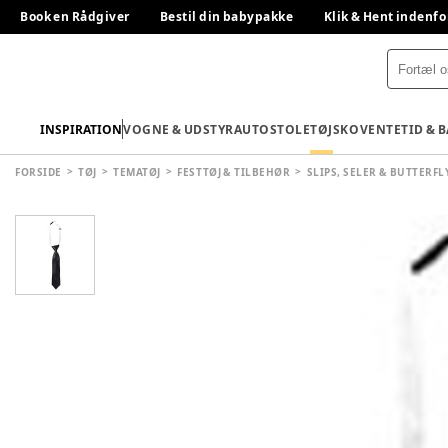
Book en Rådgiver
Bestil din babypakke
Klik & Hent indenfo
INSPIRATION
VOGNE & UDSTYR
AUTOSTOLE
TØJ
SKO
VENTETID & 
FORSIDE
TØJ
TEMATØJ
FESTTØJ & TILBEHØR
SLIPS, SELER & BUTTERFL