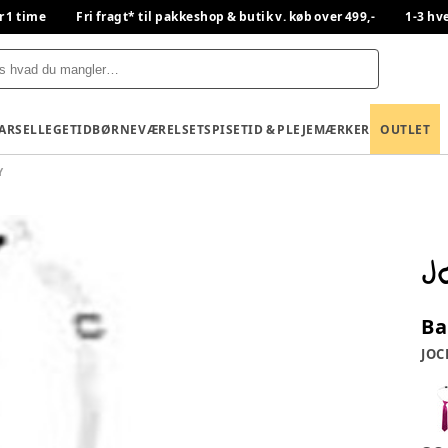
r 1 time
Fri fragt* til pakkeshop & butik v. køb over 499,-
1-3 hv
BARSEL
LEGETID
BØRNEVÆRELSET
SPISETID & PLEJE
MÆRKER
OUTLET
Y
Ba
JOC