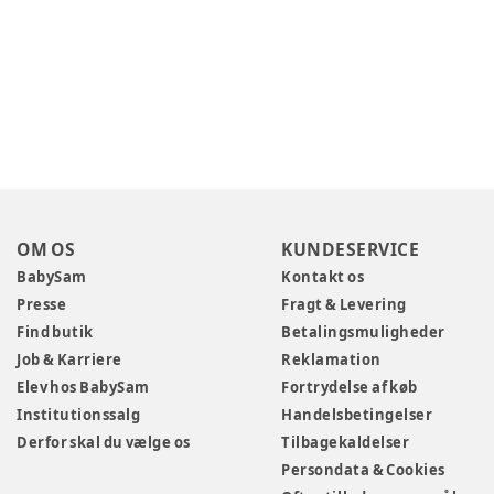
OM OS
KUNDESERVICE
BabySam
Kontakt os
Presse
Fragt & Levering
Find butik
Betalingsmuligheder
Job & Karriere
Reklamation
Elev hos BabySam
Fortrydelse af køb
Institutionssalg
Handelsbetingelser
Derfor skal du vælge os
Tilbagekaldelser
Persondata & Cookies