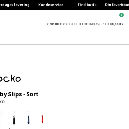
erdages levering
Kundeservice
Find butik
Din favoritbu
0
FIND BUTIK
0,00 KR.
SIDST SETE
LOG IND
FAVORITTER
by Slips - Sort
KO