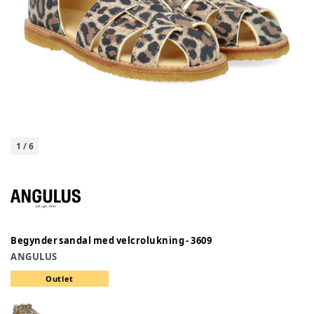
1
/
6
Begynder sandal med velcrolukning - 3609
ANGULUS
Outlet