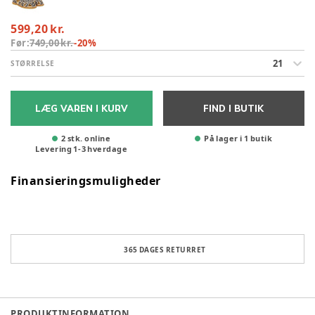
599,20 kr.
Før:
749,00 kr.
-
20
%
21
STØRRELSE
LÆG VAREN I KURV
FIND I BUTIK
2 stk. online
På lager i 1 butik
Levering
1
-
3
hverdage
Finansieringsmuligheder
365 DAGES RETURRET
PRODUKTINFORMATION