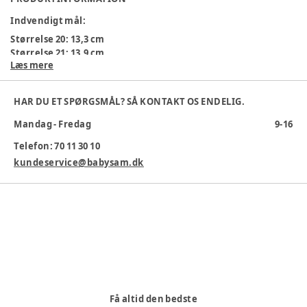
Indvendigt mål
:
Størrelse 20: 13,3 cm
Størrelse 21: 13,9 cm
Læs mere
Farve
:
Mønster/multi
Farvekode
:
3609
HAR DU ET SPØRGSMÅL? SÅ KONTAKT OS ENDELIG.
Materialesammensætning
:
Læder, skindfoer, rågummisål
Producent
:
ATC Footwear A/S, Tvedvangen 278, 2730 Herlev,
Mandag - Fredag
9-16
Danmark, webshop@angulus.dk, www.angulus.dk
Produktionsland
:
Portugal
Telefon: 70 11 30 10
kundeservice@babysam.dk
Varenummer:
374100
Få altid den bedste