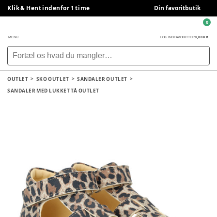
Klik & Hent indenfor 1 time
Din favoritbutik
0
0,00 KR.
MENU
LOG IND
FAVORITTER
OUTLET
SKO OUTLET
SANDALER OUTLET
SANDALER MED LUKKET TÅ OUTLET