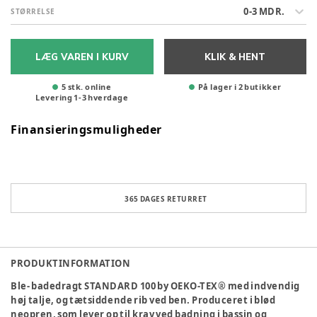
0-3 MDR.
STØRRELSE
LÆG VAREN I KURV
KLIK & HENT
5 stk. online
På lager i 2 butikker
Levering
1
-
3
hverdage
Finansieringsmuligheder
365 DAGES RETURRET
PRODUKTINFORMATION
Ble- badedragt STANDARD 100 by OEKO-TEX® med indvendig
høj talje, og tætsiddende rib ved ben. Produceret i blød
neopren, som lever op til krav ved badning i bassin og