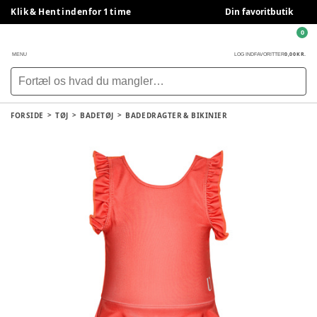
Klik & Hent indenfor 1 time
Din favoritbutik
0
0,00 KR.
MENU
LOG IND
FAVORITTER
FORSIDE
TØJ
BADETØJ
BADEDRAGTER & BIKINIER