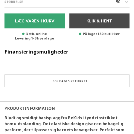
50
STØRRELSE
LÆG VAREN I KURV
KLIK & HENT
3 stk. online
På lager i 30 butikker
Levering
1
-
3
hverdage
Finansieringsmuligheder
365 DAGES RETURRET
PRODUKTINFORMATION
Blødt og smidigt basisplagg fra BeKids i tynd ribstrikket
bomuldsblanding. Det elastiske design giver en behagelig
pasform, der tilpasser sig barnets bevægelser. Perfekt som