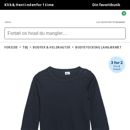
Klik & Hent indenfor 1 time
Din favoritbutik
0
0,00 KR.
MENU
LOG IND
FAVORITTER
FORSIDE
TØJ
BODYER & HELDRAGTER
BODYSTOCKING LANGÆRMET